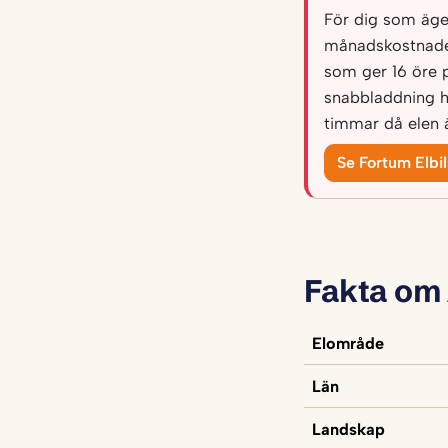
För dig som äger 
månadskostnade
som ger 16 öre 
snabbladdning h
timmar då elen ä
Se Fortum Elbi
Fakta om
Elområde
Län
Landskap