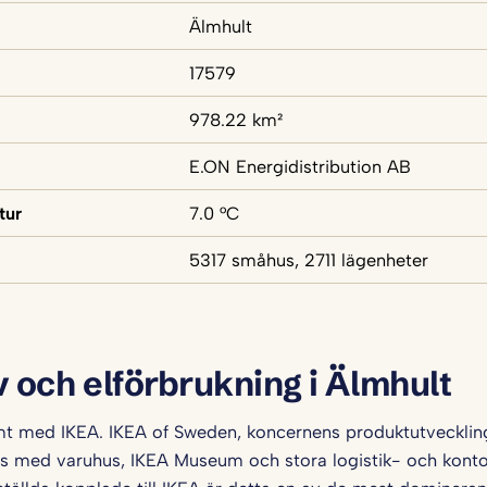
Älmhult
17579
978.22 km²
E.ON Energidistribution AB
tur
7.0 °C
5317 småhus, 2711 lägenheter
v och elförbrukning i Älmhult
t med IKEA. IKEA of Sweden, koncernens produktutveckling
ns med varuhus, IKEA Museum och stora logistik- och kont