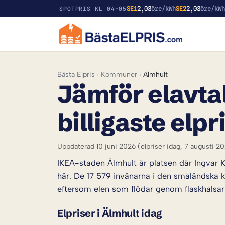
SE1
2,03
öre/kWh
SE2
2,03
öre/kW
SPOTPRIS KL 04-05
Bästa Elpris
›
Kommuner
›
Älmhult
Jämför elavtal
billigaste elpr
Uppdaterad 10 juni 2026
(elpriser idag, 7 augusti 2
IKEA-staden Älmhult är platsen där Ingvar 
här. De 17 579 invånarna i den småländska 
eftersom elen som flödar genom flaskhalsar
Elpriser i Älmhult idag