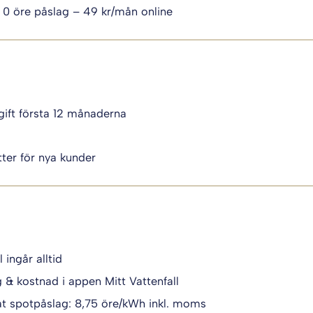
 0 öre påslag – 49 kr/mån online
ift första 12 månaderna
i
ter för nya kunder
l ingår alltid
g & kostnad i appen Mitt Vattenfall
t spotpåslag: 8,75 öre/kWh inkl. moms