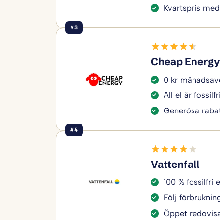
Kvartspris med
#3
Cheap Energy
0 kr månadsavg
All el är fossilfr
Generösa rabat
#4
Vattenfall
100 % fossilfri e
Följ förbruknin
Öppet redovisa