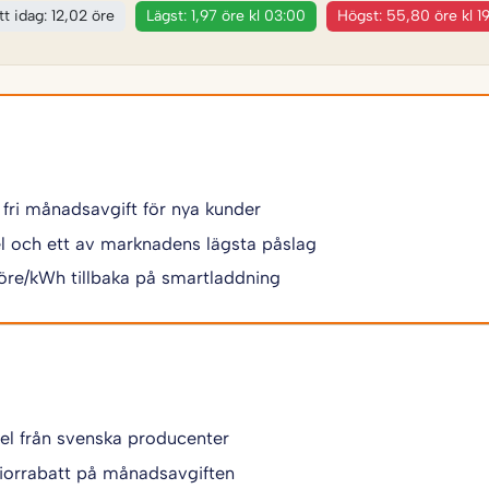
tt idag: 12,02 öre
Lägst: 1,97 öre kl 03:00
Högst: 55,80 öre kl 1
 fri månadsavgift för nya kunder
 el och ett av marknadens lägsta påslag
 öre/kWh tillbaka på smartladdning
 el från svenska producenter
iorrabatt på månadsavgiften