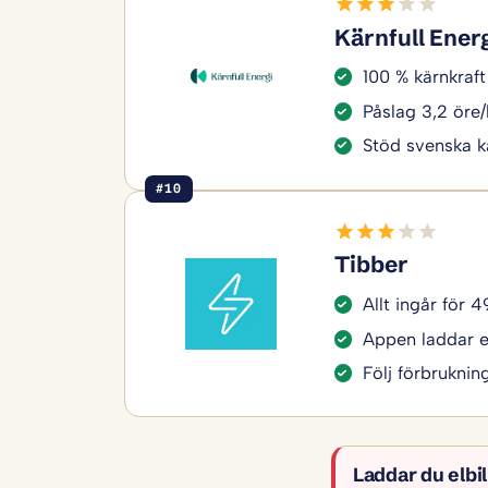
Kärnfull Ener
100 % kärnkraft 
Påslag 3,2 öre
Stöd svenska k
#10
Tibber
Allt ingår för 
Appen laddar el
Följ förbruknin
Laddar du elbi