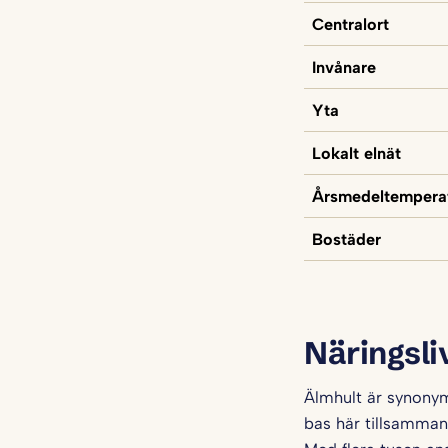
Centralort
Invånare
Yta
Lokalt elnät
Årsmedeltempera
Bostäder
Näringsli
Älmhult är synonym
bas här tillsamma