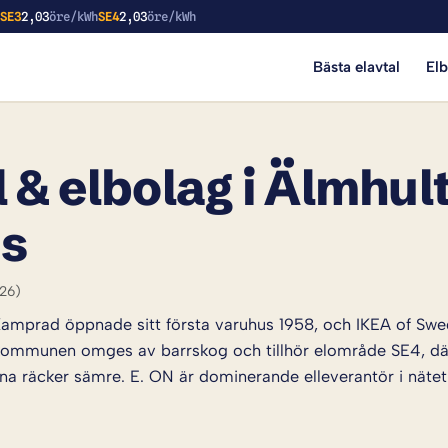
h
SE3
2,03
öre/kWh
SE4
2,03
öre/kWh
Bästa elavtal
El
 & elbolag i Älmhult
is
026)
Kamprad öppnade sitt första varuhus 1958, och IKEA of Swe
kommunen omges av barrskog och tillhör elområde SE4, där 
na räcker sämre. E. ON är dominerande elleverantör i nätet