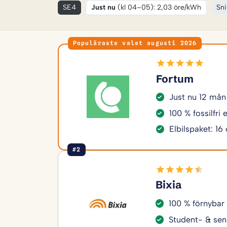
SE4
Just nu
(kl 04–05): 2,03 öre/kWh
Sni
Populäraste valet augusti 2026
Fortum
Just nu 12 mån
100 % fossilfri
Elbilspaket: 16
#2
Bixia
100 % förnybar
Student- & sen