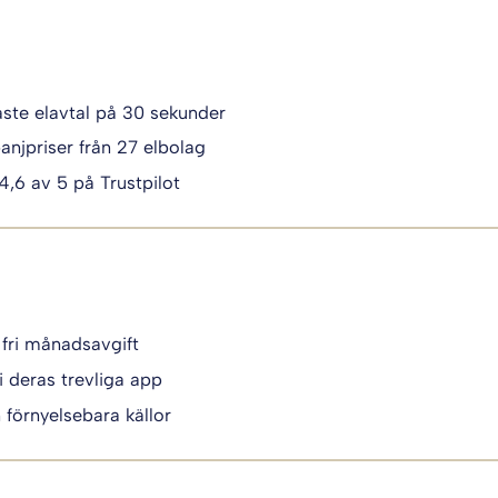
igaste elavtal på 30 sekunder
anjpriser från 27 elbolag
 4,6 av 5 på Trustpilot
 fri månadsavgift
i deras trevliga app
n förnyelsebara källor