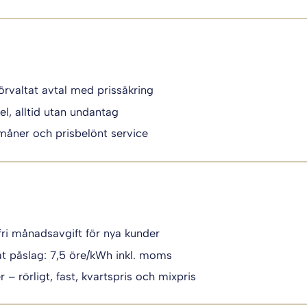
örvaltat avtal med prissäkring
el, alltid utan undantag
måner och prisbelönt service
fri månadsavgift för nya kunder
t påslag: 7,5 öre/kWh inkl. moms
 – rörligt, fast, kvartspris och mixpris