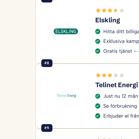
Elskling
Hitta ditt bill
Exklusiva kamp
Gratis tjänst –
#8
Telinet Energi
Just nu 12 mån
Se förbrukning 
Erbjuder el frå
#9