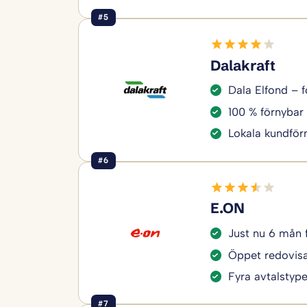
#5
Dalakraft
Dala Elfond – f
100 % förnybar 
Lokala kundför
#6
E.ON
Just nu 6 mån 
Öppet redovisa
Fyra avtalstyper
#7