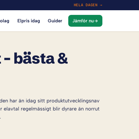
HELA DAGEN →
bolag
Elpris idag
Guider
Jämför nu
 – bästa &
den har än idag sitt produktutvecklingsnav
elavtal regelmässigt blir dyrare än norrut
.