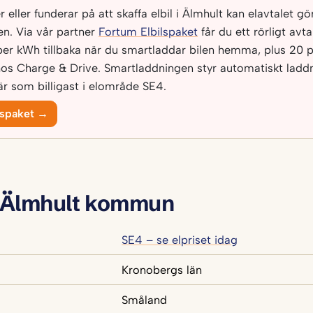
eller funderar på att skaffa elbil i Älmhult kan elavtalet gör
n. Via vår partner
Fortum Elbilspaket
får du ett rörligt avt
per kWh tillbaka när du smartladdar bilen hemma, plus 20 p
os Charge & Drive. Smartladdningen styr automatiskt laddni
r som billigast i elområde SE4.
lspaket →
 Älmhult kommun
SE4 – se elpriset idag
Kronobergs län
Småland