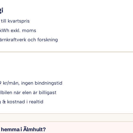
gi
till kvartspris
/kWh exkl. moms
ärnkraftverk och forskning
49 kr/mån, ingen bindningstid
bilen när elen är billigast
g & kostnad i realtid
l hemma i Älmhult?