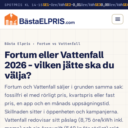
SE1
-
öre/kWh
SE2
-0,01
öre/kWh
SE3
0,00
öre/kWh
SE
SPOTPRIS KL 14-15
Bästa Elpris
› Fortum vs Vattenfall
Fortum eller Vattenfall
2026 – vilken jätte ska du
välja?
Fortum och Vattenfall säljer i grunden samma sak:
fossilfri el med rörligt pris, kvartspris eller fast
pris, en app och en månads uppsägningstid.
Skillnaden sitter i öppenheten och kampanjerna.
Vattenfall redovisar sitt påslag (8,75 öre/kWh inkl.