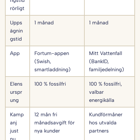
rörligt
Upps
1 månad
1 månad
ägnin
gstid
App
Fortum-appen
Mitt Vattenfall
(Swish,
(BankID,
smartladdning)
familjedelning)
Elens
100 % fossilfri
100 % fossilfri,
urspr
valbar
ung
energikälla
Kamp
12 mån fri
Kundförmåner
anj
månadsavgift för
hos utvalda
just
nya kunder
partners
nu