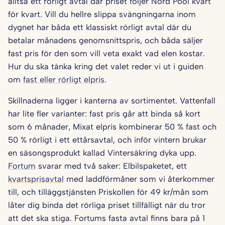
alltså ett rörligt avtal där priset följer Nord Pool kvart
för kvart. Vill du hellre slippa svängningarna inom
dygnet har båda ett klassiskt rörligt avtal där du
betalar månadens genomsnittspris, och båda säljer
fast pris för den som vill veta exakt vad elen kostar.
Hur du ska tänka kring det valet reder vi ut i guiden
om
fast eller rörligt elpris
.
Skillnaderna ligger i kanterna av sortimentet. Vattenfall
har lite fler varianter: fast pris går att binda så kort
som 6 månader, Mixat elpris kombinerar 50 % fast och
50 % rörligt i ett ettårsavtal, och inför vintern brukar
en säsongsprodukt kallad Vintersäkring dyka upp.
Fortum
svarar med två saker: Elbilspaketet, ett
kvartsprisavtal
med laddförmåner som vi återkommer
till, och tilläggstjänsten Priskollen för 49 kr/mån som
låter dig binda det rörliga priset tillfälligt när du tror
att det ska stiga. Fortums fasta avtal finns bara på 1