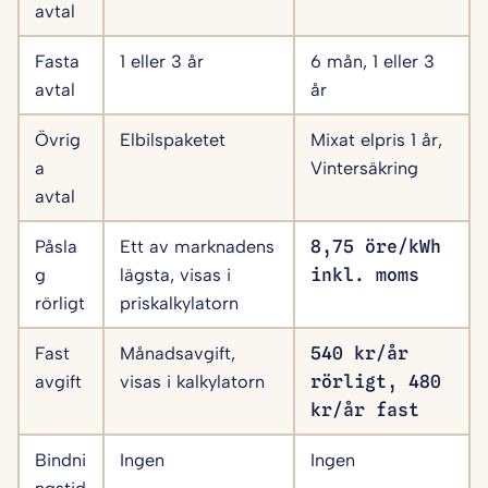
avtal
Fasta
1 eller 3 år
6 mån, 1 eller 3
avtal
år
Övrig
Elbilspaketet
Mixat elpris 1 år,
a
Vintersäkring
avtal
Påsla
Ett av marknadens
8,75 öre/kWh
g
lägsta, visas i
inkl. moms
rörligt
priskalkylatorn
Fast
Månadsavgift,
540 kr/år
avgift
visas i kalkylatorn
rörligt, 480
kr/år fast
Bindni
Ingen
Ingen
ngstid