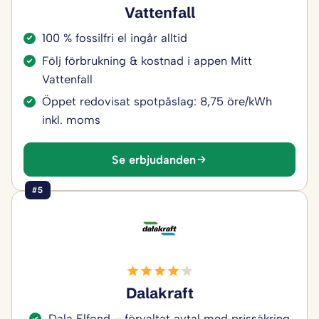
Vattenfall
100 % fossilfri el ingår alltid
Följ förbrukning & kostnad i appen Mitt
Vattenfall
Öppet redovisat spotpåslag: 8,75 öre/kWh
inkl. moms
Se erbjudanden
#5
Dalakraft
Dala Elfond – förvaltat avtal med prissäkring