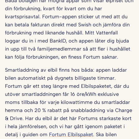
Båda bolagen har mogna appar som visar elpriset och
din förbrukning, kvart för kvart om du har
kvartsprisavtal. Fortum-appen sticker ut med att du
kan betala fakturan direkt med Swish och jämföra din
förbrukning med liknande hushåll. Mitt Vattenfall
loggar du in i med BankID, och appen låter dig bjuda
in upp till två familjemedlemmar så att fler i hushållet
kan följa förbrukningen, en finess Fortum saknar.
Smartladdning av elbil finns hos båda: appen laddar
bilen automatiskt på dygnets billigaste timmar.
Fortum går ett steg längre med Elbilspaketet, där du
utöver smartladdningen får 16 öre/kWh exklusive
moms tillbaka för varje kilowattimme du smartladdar
hemma och 20 % rabatt på snabbladdning via Charge
& Drive. Har du elbil är det här Fortums starkaste kort
i hela jämförelsen, och vi har gått igenom paketet i
detalj i guiden om
Fortum Elbilspaket
. Ska bilen