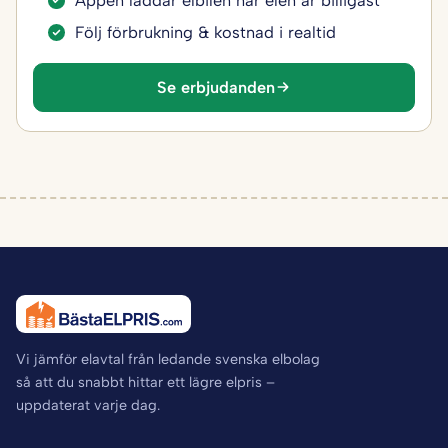
Appen laddar elbilen när elen är billigast
Följ förbrukning & kostnad i realtid
Se erbjudanden
Vi jämför elavtal från ledande svenska elbolag
så att du snabbt hittar ett lägre elpris –
uppdaterat varje dag.