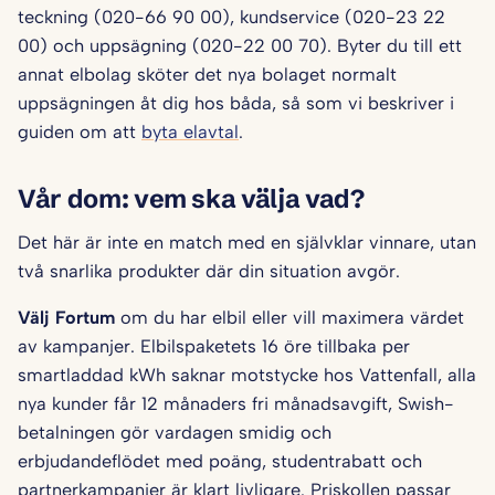
teckning (020-66 90 00), kundservice (020-23 22
00) och uppsägning (020-22 00 70). Byter du till ett
annat elbolag sköter det nya bolaget normalt
uppsägningen åt dig hos båda, så som vi beskriver i
guiden om att
byta elavtal
.
Vår dom: vem ska välja vad?
Det här är inte en match med en självklar vinnare, utan
två snarlika produkter där din situation avgör.
Välj Fortum
om du har elbil eller vill maximera värdet
av kampanjer. Elbilspaketets 16 öre tillbaka per
smartladdad kWh saknar motstycke hos Vattenfall, alla
nya kunder får 12 månaders fri månadsavgift, Swish-
betalningen gör vardagen smidig och
erbjudandeflödet med poäng, studentrabatt och
partnerkampanjer är klart livligare. Priskollen passar