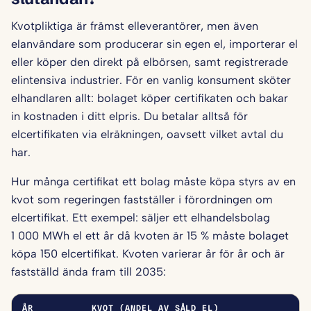
Kvotpliktiga är främst elleverantörer, men även
elanvändare som producerar sin egen el, importerar el
eller köper den direkt på elbörsen, samt registrerade
elintensiva industrier. För en vanlig konsument sköter
elhandlaren allt: bolaget köper certifikaten och bakar
in kostnaden i ditt elpris. Du betalar alltså för
elcertifikaten via elräkningen, oavsett vilket avtal du
har.
Hur många certifikat ett bolag måste köpa styrs av en
kvot som regeringen fastställer i förordningen om
elcertifikat. Ett exempel: säljer ett elhandelsbolag
1 000 MWh el ett år då kvoten är 15 % måste bolaget
köpa 150 elcertifikat. Kvoten varierar år för år och är
fastställd ända fram till 2035:
ÅR
KVOT (ANDEL AV SÅLD EL)