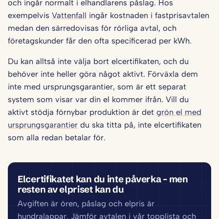
och ingår normalt i elhandlarens påslag. Hos
exempelvis
Vattenfall
ingår kostnaden i fastprisavtalen
medan den särredovisas för rörliga avtal, och
företagskunder får den ofta specificerad per kWh.
Du kan alltså inte välja bort elcertifikaten, och du
behöver inte heller göra något aktivt. Förväxla dem
inte med ursprungsgarantier, som är ett separat
system som visar var din el kommer ifrån. Vill du
aktivt stödja förnybar produktion är det
grön el med
ursprungsgarantier
du ska titta på, inte elcertifikaten
som alla redan betalar för.
Elcertifikatet kan du inte påverka – men
resten av elpriset kan du
Avgiften är ören, påslag och elpris är
hundralappar. Jämför avtalen i vår topplista och