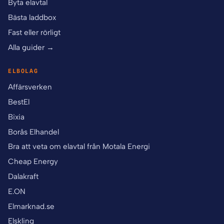
Byta elavtal
Bästa laddbox
Fast eller rörligt
Alla guider →
ELBOLAG
Affärsverken
BestEl
Bixia
Borås Elhandel
Bra att veta om elavtal från Motala Energi
Cheap Energy
Dalakraft
E.ON
Elmarknad.se
Elskling