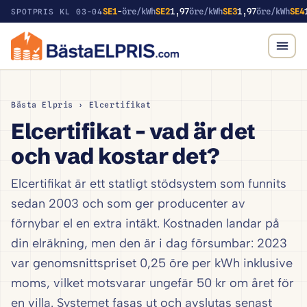
SE1
-
öre/kWh
SE2
1,97
öre/kWh
SE3
1,97
öre/kWh
SE4
SPOTPRIS KL 03-04
Bästa Elpris
› Elcertifikat
Elcertifikat – vad är det
och vad kostar det?
Elcertifikat är ett statligt stödsystem som funnits
sedan 2003 och som ger producenter av
förnybar el en extra intäkt. Kostnaden landar på
din elräkning, men den är i dag försumbar: 2023
var genomsnittspriset 0,25 öre per kWh inklusive
moms, vilket motsvarar ungefär 50 kr om året för
en villa. Systemet fasas ut och avslutas senast