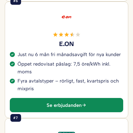
#6
E.ON
Just nu 6 mån fri månadsavgift för nya kunder
Öppet redovisat påslag: 7,5 öre/kWh inkl.
moms
Fyra avtalstyper – rörligt, fast, kvartspris och
mixpris
Se erbjudanden
#7