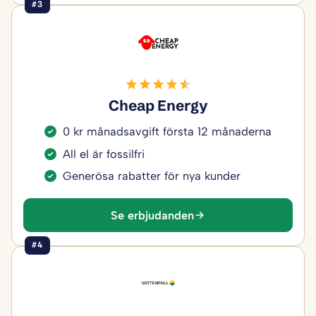
#3
Cheap Energy
0 kr månadsavgift första 12 månaderna
All el är fossilfri
Generösa rabatter för nya kunder
Se erbjudanden
#4