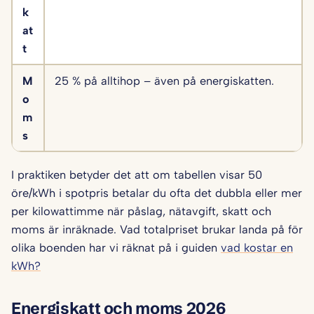
k
at
t
M
25 % på alltihop – även på energiskatten.
o
m
s
I praktiken betyder det att om tabellen visar 50
öre/kWh i spotpris betalar du ofta det dubbla eller mer
per kilowattimme när påslag, nätavgift, skatt och
moms är inräknade. Vad totalpriset brukar landa på för
olika boenden har vi räknat på i guiden
vad kostar en
kWh?
Energiskatt och moms 2026