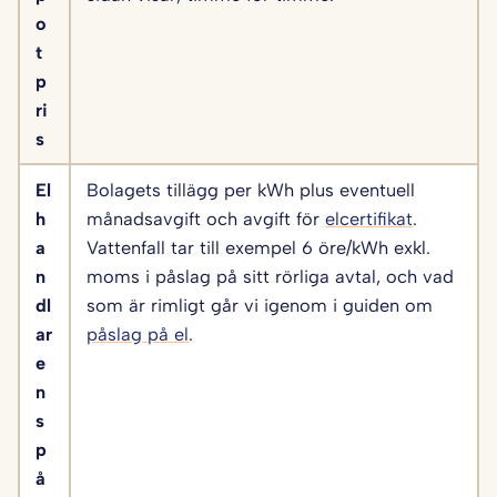
o
t
p
ri
s
El
Bolagets tillägg per kWh plus eventuell
h
månadsavgift och avgift för
elcertifikat
.
a
Vattenfall tar till exempel 6 öre/kWh exkl.
n
moms i påslag på sitt rörliga avtal, och vad
dl
som är rimligt går vi igenom i guiden om
ar
påslag på el
.
e
n
s
p
å