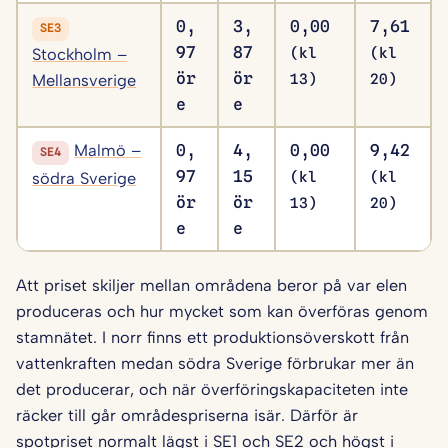
0,
3,
0,00
7,61
SE3
97
87
Stockholm –
(kl
(kl
ör
ör
Mellansverige
13)
20)
e
e
Malmö –
0,
4,
0,00
9,42
SE4
97
15
södra Sverige
(kl
(kl
ör
ör
13)
20)
e
e
Att priset skiljer mellan områdena beror på var elen
produceras och hur mycket som kan överföras genom
stamnätet. I norr finns ett produktionsöverskott från
vattenkraften medan södra Sverige förbrukar mer än
det producerar, och när överföringskapaciteten inte
räcker till går områdespriserna isär. Därför är
spotpriset normalt lägst i SE1 och SE2 och högst i