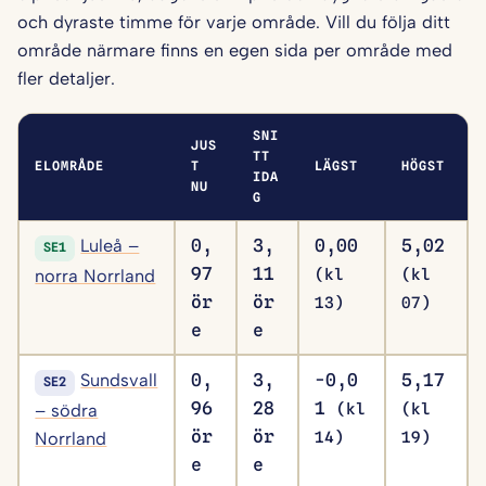
och dyraste timme för varje område. Vill du följa ditt
område närmare finns en egen sida per område med
fler detaljer.
SNI
JUS
TT
ELOMRÅDE
T
LÄGST
HÖGST
IDA
NU
G
Luleå –
0,
3,
0,00
5,02
SE1
97
11
norra Norrland
(kl
(kl
ör
ör
13)
07)
e
e
Sundsvall
0,
3,
-0,0
5,17
SE2
96
28
1
– södra
(kl
(kl
ör
ör
Norrland
14)
19)
e
e