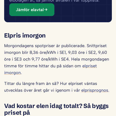
elbolagen åt, så jämför avtalen i vår topplista.
Jämför elavtal
Elpris imorgon
Morgondagens spotpriser är publicerade. Snittpriset
imorgon blir 8,36 öre/kWh i SE1, 9,03 öre i SE2, 9,60
öre i SE3 och 9,77 öre/kWh i SE4. Hela morgondagen
timme för timme hittar du på sidan om
elpriset
imorgon
.
Tittar du längre fram än så? Hur elpriset väntas
utvecklas över året går vi igenom i vår
elprisprognos
.
Vad kostar elen idag totalt? Så byggs
priset på