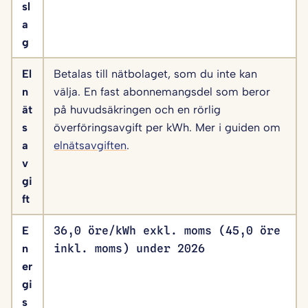
sl
a
g
El
Betalas till nätbolaget, som du inte kan
n
välja. En fast abonnemangsdel som beror
ät
på huvudsäkringen och en rörlig
s
överföringsavgift per kWh. Mer i guiden om
a
elnätsavgiften
.
v
gi
ft
E
36,0 öre/kWh exkl. moms (45,0 öre
n
inkl. moms) under 2026
er
gi
s