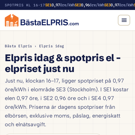
SE1
0,97
öre/kWh
SE2
0,96
öre/kWh
SE3
0,97
öre/kWh
SPOTPRIS KL 16-17
Bästa Elpris
› Elpris idag
Elpris idag & spotpris el –
elpriset just nu
Just nu, klockan 16-17, ligger spotpriset på 0,97
öre/kWh i elområde SE3 (Stockholm). I SE1 kostar
elen 0,97 öre, i SE2 0,96 öre och i SE4 0,97
öre/kWh. Priserna är dagens spotpriser från
elbörsen, exklusive moms, påslag, energiskatt
och elnätsavgift.