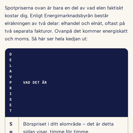
Spotpriserna ovan är bara en del av vad elen faktiskt
kostar dig. Enligt Energimarknadsbyrån består
elräkningen av två delar: elhandel och elnät, oftast på
två separata fakturor. Ovanpå det kommer energiskatt
och moms. Så här ser hela kedjan ut:
D
E
L
A
V
P
VAD DET ÄR
R
I
S
E
T
S
Börspriset i ditt elområde – det är detta
p
sidan visar, timme för timme.