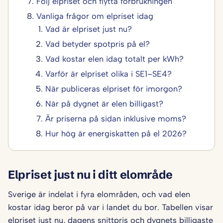
Följ elpriset och flytta förbrukningen
Vanliga frågor om elpriset idag
Vad är elpriset just nu?
Vad betyder spotpris på el?
Vad kostar elen idag totalt per kWh?
Varför är elpriset olika i SE1–SE4?
När publiceras elpriset för imorgon?
När på dygnet är elen billigast?
Är priserna på sidan inklusive moms?
Hur hög är energiskatten på el 2026?
Elpriset just nu i ditt elområde
Sverige är indelat i fyra elområden, och vad elen
kostar idag beror på var i landet du bor. Tabellen visar
elpriset just nu, dagens snittpris och dygnets billigaste