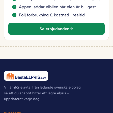
Appen laddar elbilen när elen är billigast
Följ förbrukning & kostnad i realtid
Se erbjudanden
Vi jämför elavtal från ledande svenska elbolag
så att du snabbt hittar ett lägre elpris –
uppdaterat varje dag.