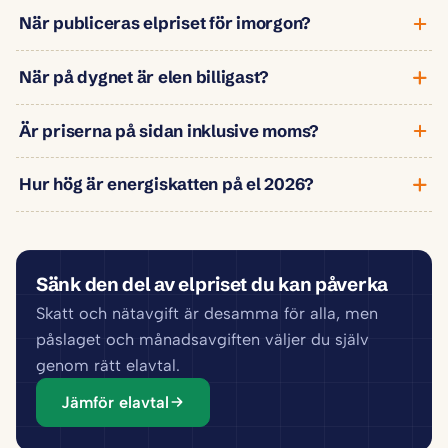
När publiceras elpriset för imorgon?
När på dygnet är elen billigast?
Är priserna på sidan inklusive moms?
Hur hög är energiskatten på el 2026?
Sänk den del av elpriset du kan påverka
Skatt och nätavgift är desamma för alla, men
påslaget och månadsavgiften väljer du själv
genom rätt elavtal.
Jämför elavtal