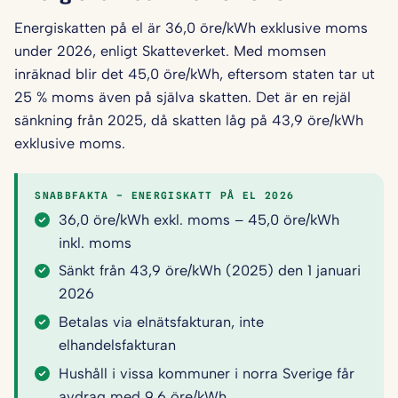
Energiskatten på el är 36,0 öre/kWh exklusive moms
under 2026, enligt Skatteverket. Med momsen
inräknad blir det 45,0 öre/kWh, eftersom staten tar ut
25 % moms även på själva skatten. Det är en rejäl
sänkning från 2025, då skatten låg på 43,9 öre/kWh
exklusive moms.
SNABBFAKTA – ENERGISKATT PÅ EL 2026
36,0 öre/kWh exkl. moms – 45,0 öre/kWh
inkl. moms
Sänkt från 43,9 öre/kWh (2025) den 1 januari
2026
Betalas via elnätsfakturan, inte
elhandelsfakturan
Hushåll i vissa kommuner i norra Sverige får
avdrag med 9,6 öre/kWh