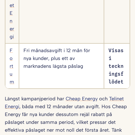
et
E
n
er
gi
F
Fri månadsavgift i 12 mån för
Visas
o
nya kunder, plus ett av
i
rt
marknadens lägsta påslag
teckn
u
ingsf
m
lödet
Längst kampanjperiod har
Cheap Energy
och
Telinet
Energi
, båda med 12 månader utan avgift. Hos Cheap
Energy får nya kunder dessutom rejäl rabatt på
påslaget under samma period, vilket pressar det
effektiva påslaget ner mot noll det första året. Tänk