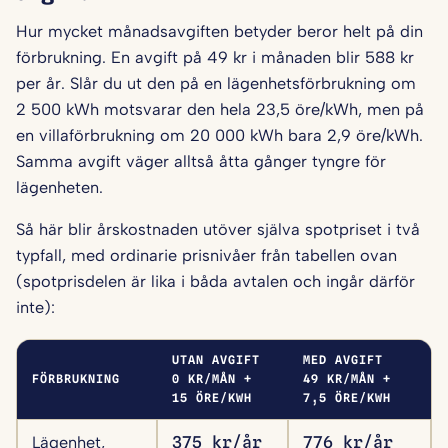
Hur mycket månadsavgiften betyder beror helt på din
förbrukning. En avgift på 49 kr i månaden blir 588 kr
per år. Slår du ut den på en lägenhetsförbrukning om
2 500 kWh motsvarar den hela 23,5 öre/kWh, men på
en villaförbrukning om 20 000 kWh bara 2,9 öre/kWh.
Samma avgift väger alltså åtta gånger tyngre för
lägenheten.
Så här blir årskostnaden utöver själva spotpriset i två
typfall, med ordinarie prisnivåer från tabellen ovan
(spotprisdelen är lika i båda avtalen och ingår därför
inte):
UTAN AVGIFT
MED AVGIFT
FÖRBRUKNING
0 KR/MÅN +
49 KR/MÅN +
15 ÖRE/KWH
7,5 ÖRE/KWH
Lägenhet,
375 kr/år
776 kr/år