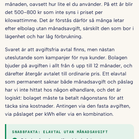
månaden, oavsett hur lite el du använder. På ett år blir
det 500–800 kr som inte syns i priset per
kilowattimme. Det är förstås därför så många letar
efter elbolag utan månadsavgift, särskilt den som bor i
lägenhet och har låg förbrukning.
Svaret är att avgiftsfria avtal finns, men nästan
uteslutande som kampanjer för nya kunder. Bolagen
bjuder på avgiften i allt från 6 upp till 12 månader, och
därefter återgår avtalet till ordinarie pris. Ett elavtal
som permanent saknar både månadsavgift och påslag
har vi inte hittat hos någon elhandlare, och det är
logiskt: bolaget måste ta betalt någonstans för att
täcka sina kostnader. Antingen via den fasta avgiften,
via påslaget per kWh eller via en kombination.
SNABBFAKTA: ELAVTAL UTAN MÅNADSAVGIFT