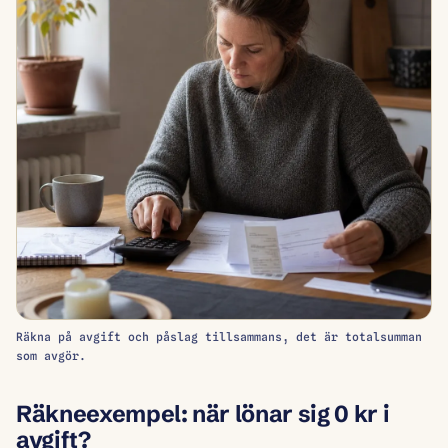
Räkna på avgift och påslag tillsammans, det är totalsumman
som avgör.
Räkneexempel: när lönar sig 0 kr i
avgift?