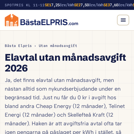
SE1
7,25
öre/kWh
SE2
7,50
öre/kWh
SE3
7,60
öre/kWh
SPOTPRIS KL 11-12
Bästa Elpris
› Utan månadsavgift
Elavtal utan månadsavgift
2026
Ja, det finns elavtal utan månadsavgift, men
nästan alltid som nykundserbjudande under en
begränsad tid. Just nu får du 0 kr i avgift hos
bland andra Cheap Energy (12 månader), Telinet
Energi (12 månader) och Skellefteå Kraft (12
månader). Haken är att avgiftsfria avtal ofta tar
igen pengarna på påslaget per kWh i stället, så