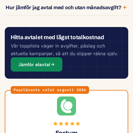
Hur jämför jag avtal med och utan månadsavgift?
Hitta avtalet med lägst totalkostnad
Vår topplista väger in avgifter, påslag och
aktuella kampanjer, så att du slipper räkna själv.
Jämför elavtal
Populäraste valet augusti 2026
Fortum