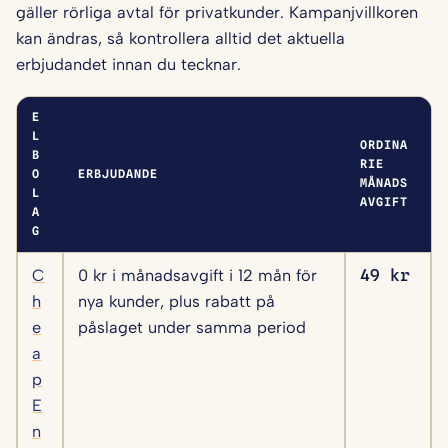
gäller rörliga avtal för privatkunder. Kampanjvillkoren
kan ändras, så kontrollera alltid det aktuella
erbjudandet innan du tecknar.
E
L
ORDINA
B
RIE
O
ERBJUDANDE
MÅNADS
L
AVGIFT
A
G
C
0 kr i månadsavgift i 12 mån för
49 kr
h
nya kunder, plus rabatt på
e
påslaget under samma period
a
p
E
n