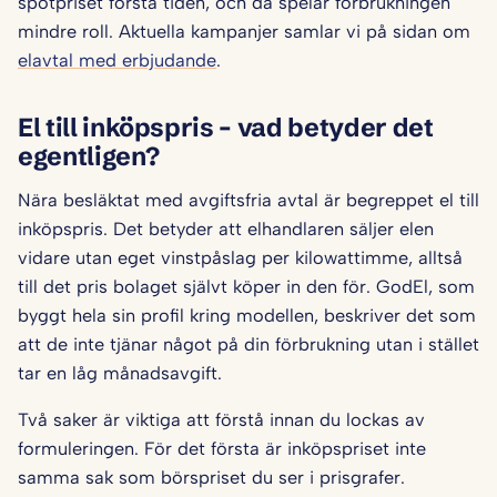
spotpriset första tiden, och då spelar förbrukningen
mindre roll. Aktuella kampanjer samlar vi på sidan om
elavtal med erbjudande
.
El till inköpspris – vad betyder det
egentligen?
Nära besläktat med avgiftsfria avtal är begreppet el till
inköpspris. Det betyder att elhandlaren säljer elen
vidare utan eget vinstpåslag per kilowattimme, alltså
till det pris bolaget självt köper in den för. GodEl, som
byggt hela sin profil kring modellen, beskriver det som
att de inte tjänar något på din förbrukning utan i stället
tar en låg månadsavgift.
Två saker är viktiga att förstå innan du lockas av
formuleringen. För det första är inköpspriset inte
samma sak som börspriset du ser i prisgrafer.