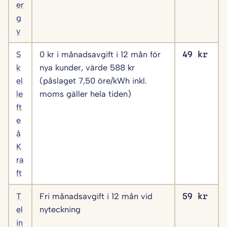
er
g
y
S
0 kr i månadsavgift i 12 mån för
49 kr
k
nya kunder, värde 588 kr
el
(påslaget 7,50 öre/kWh inkl.
le
moms gäller hela tiden)
ft
e
å
K
ra
ft
T
Fri månadsavgift i 12 mån vid
59 kr
el
nyteckning
in