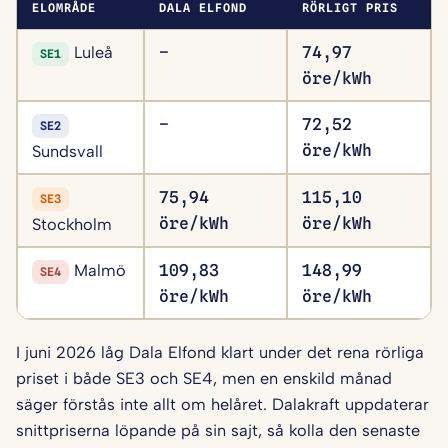
ELOMRÅDE
DALA ELFOND
RÖRLIGT PRIS
Luleå
–
74,97
SE1
öre/kWh
–
72,52
SE2
öre/kWh
Sundsvall
75,94
115,10
SE3
öre/kWh
öre/kWh
Stockholm
Malmö
109,83
148,99
SE4
öre/kWh
öre/kWh
I juni 2026 låg Dala Elfond klart under det rena rörliga
priset i både SE3 och SE4, men en enskild månad
säger förstås inte allt om helåret. Dalakraft uppdaterar
snittpriserna löpande på sin sajt, så kolla den senaste