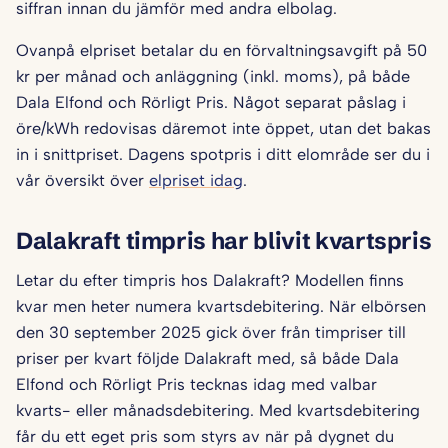
siffran innan du jämför med andra elbolag.
Ovanpå elpriset betalar du en förvaltningsavgift på 50
kr per månad och anläggning (inkl. moms), på både
Dala Elfond och Rörligt Pris. Något separat påslag i
öre/kWh redovisas däremot inte öppet, utan det bakas
in i snittpriset. Dagens spotpris i ditt elområde ser du i
vår översikt över
elpriset idag
.
Dalakraft timpris har blivit kvartspris
Letar du efter timpris hos Dalakraft? Modellen finns
kvar men heter numera kvartsdebitering. När elbörsen
den 30 september 2025 gick över från timpriser till
priser per kvart följde Dalakraft med, så både Dala
Elfond och Rörligt Pris tecknas idag med valbar
kvarts- eller månadsdebitering. Med kvartsdebitering
får du ett eget pris som styrs av när på dygnet du