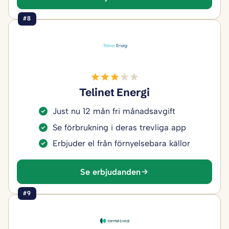
#8
Telinet Energi
Just nu 12 mån fri månadsavgift
Se förbrukning i deras trevliga app
Erbjuder el från förnyelsebara källor
Se erbjudanden
#9