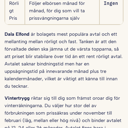
Rörli
Följer elbörsen månad för
Ingen
gt
månad, för dig som vill ta
Pris
prissvängningarna själv
Dala Elfond
är bolagets mest populära avtal och ett
mellanting mellan rörligt och fast. Tanken är att den
förvaltade delen ska jämna ut de värsta topparna, så
att priset blir stabilare över tid än ett rent rörligt avtal.
Avtalet saknar bindningstid men har en
uppsägningstid på innevarande månad plus tre
kalendermånader, vilket är viktigt att känna till innan
du tecknar.
Vintertrygg
riktar sig till dig som främst oroar dig för
vinterräkningarna. Du väljer hur stor del av
förbrukningen som prissäkras under november till
februari (låg, mellan eller hög nivå) och binder avtalet
på 12, 24 eller 36 månader. Avtalet finns bara i