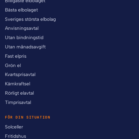
Billigaste elbolaget
Bästa elbolaget
Sveriges största elbolag
Anvisningsavtal
Utan bindningstid
Utan månadsavgift
Fast elpris
Grön el
Kvartsprisavtal
Kärnkraftsel
Rörligt elavtal
Timprisavtal
FÖR DIN SITUATION
Solceller
Fritidshus