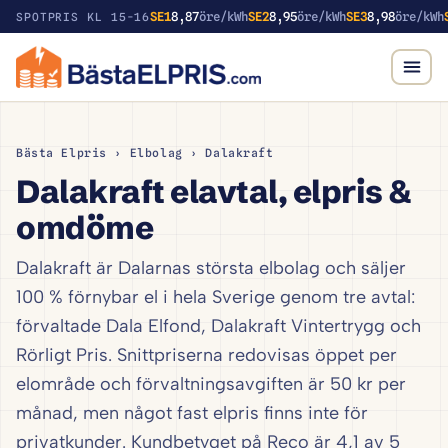
SE1
8,87
öre/kWh
SE2
8,95
öre/kWh
SE3
8,98
öre/kWh
SPOTPRIS KL 15-16
Bästa Elpris
›
Elbolag
› Dalakraft
Dalakraft elavtal, elpris &
omdöme
Dalakraft är Dalarnas största elbolag och säljer
100 % förnybar el i hela Sverige genom tre avtal:
förvaltade Dala Elfond, Dalakraft Vintertrygg och
Rörligt Pris. Snittpriserna redovisas öppet per
elområde och förvaltningsavgiften är 50 kr per
månad, men något fast elpris finns inte för
privatkunder. Kundbetyget på Reco är 4,1 av 5