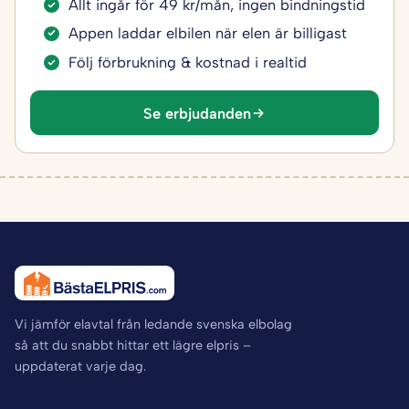
Allt ingår för 49 kr/mån, ingen bindningstid
Appen laddar elbilen när elen är billigast
Följ förbrukning & kostnad i realtid
Se erbjudanden
Vi jämför elavtal från ledande svenska elbolag
så att du snabbt hittar ett lägre elpris –
uppdaterat varje dag.