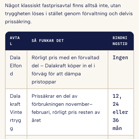
Något klassiskt fastprisavtal finns alltså inte, utan
tryggheten löses i stället genom förvaltning och delvis
prissäkring.
AVTA
BINDNI
SÅ FUNKAR DET
L
NGSTID
Dala
Rörligt pris med en förvaltad
Ingen
Elfon
del – Dalakraft köper in el i
d
förväg för att dämpa
pristoppar
Dala
Prissäkrar en del av
12,
kraft
förbrukningen november–
24
Vinte
februari, rörligt pris resten av
eller
rtryg
året
36
g
mån