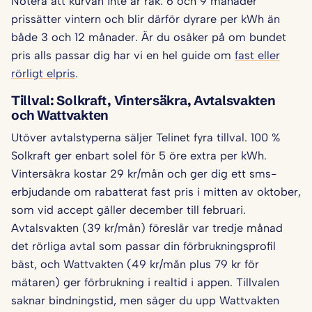
Notera att kurvan inte är rak: 6 och 9 månader
prissätter vintern och blir därför dyrare per kWh än
både 3 och 12 månader. Är du osäker på om bundet
pris alls passar dig har vi en hel guide om
fast eller
rörligt elpris
.
Tillval: Solkraft, Vintersäkra, Avtalsvakten
och Wattvakten
Utöver avtalstyperna säljer Telinet fyra tillval. 100 %
Solkraft ger enbart solel för 5 öre extra per kWh.
Vintersäkra kostar 29 kr/mån och ger dig ett sms-
erbjudande om rabatterat fast pris i mitten av oktober,
som vid accept gäller december till februari.
Avtalsvakten (39 kr/mån) föreslår var tredje månad
det rörliga avtal som passar din förbrukningsprofil
bäst, och Wattvakten (49 kr/mån plus 79 kr för
mätaren) ger förbrukning i realtid i appen. Tillvalen
saknar bindningstid, men säger du upp Wattvakten