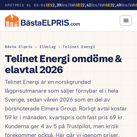
SE1
2,39
öre/kWh
SE2
2,42
öre/kWh
SE3
2,49
öre/kWh
SPOTPRIS KL 05-06
Bästa Elpris
› Elbolag › Telinet Energi
Telinet Energi omdöme &
elavtal 2026
Telinet Energi är en norskgrundad
lågprisutmanare som säljer förnybar el i hela
Sverige, sedan våren 2026 som en del av
börsnoterade Elmera Group. Rörligt avtal kostar
59 kr i månaden, kvartspris och fast pris 69 kr.
Kunderna ger 4 av 5 på Trustpilot, men kritik
förekommer också. Här går vi igenom priser,