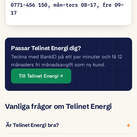
0771-456 150, mån–tors 08–17, fre 09–
17
Passar Telinet Energi dig?
Teckna med BankID på ett par minuter och få 12
månaders fri månadsavgift som ny kund.
Till Telinet Energi
Vanliga frågor om Telinet Energi
Är Telinet Energi bra?