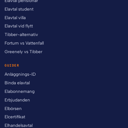
Elavtal pensionär
Elavtal student
Elavtal villa
Elavtal vid flytt
Tibber-alternativ
Fortum vs Vattenfall
Greenely vs Tibber
GUIDER
Anläggnings-ID
Binda elavtal
Elabonnemang
Erbjudanden
Elbörsen
Elcertifikat
Elhandelsavtal