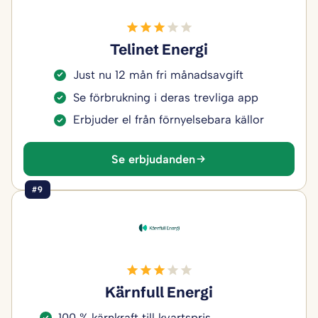
Telinet Energi
Just nu 12 mån fri månadsavgift
Se förbrukning i deras trevliga app
Erbjuder el från förnyelsebara källor
Se erbjudanden
#9
Kärnfull Energi
100 % kärnkraft till kvartspris