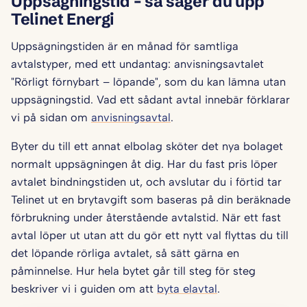
Uppsägningstid – så säger du upp
Telinet Energi
Uppsägningstiden är en månad för samtliga
avtalstyper, med ett undantag: anvisningsavtalet
"Rörligt förnybart – löpande", som du kan lämna utan
uppsägningstid. Vad ett sådant avtal innebär förklarar
vi på sidan om
anvisningsavtal
.
Byter du till ett annat elbolag sköter det nya bolaget
normalt uppsägningen åt dig. Har du fast pris löper
avtalet bindningstiden ut, och avslutar du i förtid tar
Telinet ut en brytavgift som baseras på din beräknade
förbrukning under återstående avtalstid. När ett fast
avtal löper ut utan att du gör ett nytt val flyttas du till
det löpande rörliga avtalet, så sätt gärna en
påminnelse. Hur hela bytet går till steg för steg
beskriver vi i guiden om att
byta elavtal
.