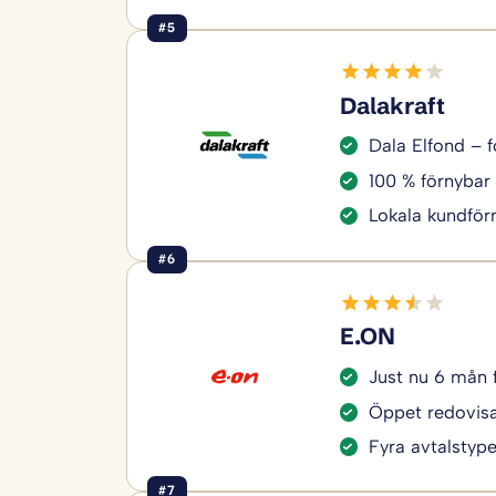
#5
Dalakraft
Dala Elfond – f
100 % förnybar 
Lokala kundför
#6
E.ON
Just nu 6 mån 
Öppet redovisa
Fyra avtalstyper
#7