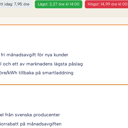
tt idag: 7,95 öre
Lägst: 2,27 öre kl 14:00
Högst: 14,99 öre kl 00
 fri månadsavgift för nya kunder
 el och ett av marknadens lägsta påslag
 öre/kWh tillbaka på smartladdning
 el från svenska producenter
iorrabatt på månadsavgiften