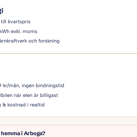
gi
till kvartspris
/kWh exkl. moms
ärnkraftverk och forskning
49 kr/mån, ingen bindningstid
bilen när elen är billigast
g & kostnad i realtid
l hemma i Arboga?