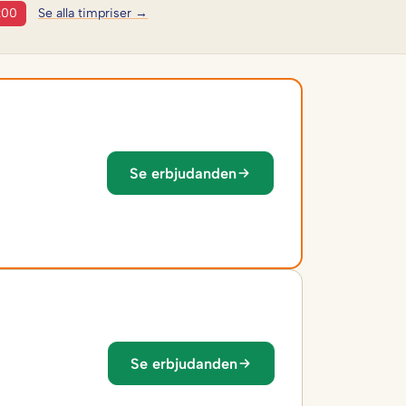
:00
Se alla timpriser →
Se erbjudanden
Se erbjudanden