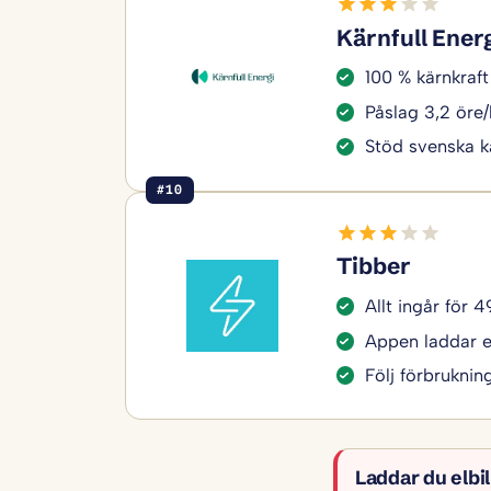
Kärnfull Ener
100 % kärnkraft 
Påslag 3,2 öre
Stöd svenska k
#10
Tibber
Allt ingår för 
Appen laddar el
Följ förbruknin
Laddar du elbi