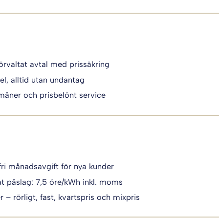
örvaltat avtal med prissäkring
el, alltid utan undantag
måner och prisbelönt service
fri månadsavgift för nya kunder
t påslag: 7,5 öre/kWh inkl. moms
 – rörligt, fast, kvartspris och mixpris