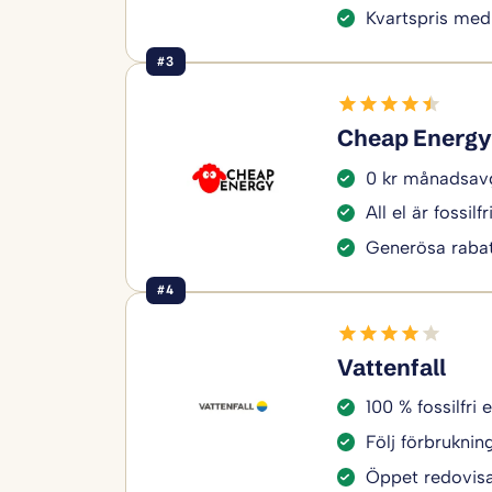
Kvartspris med
#3
Cheap Energy
0 kr månadsavg
All el är fossilfr
Generösa rabat
#4
Vattenfall
100 % fossilfri e
Följ förbruknin
Öppet redovisa