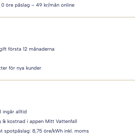
 0 öre påslag – 49 kr/mån online
ift första 12 månaderna
i
ter för nya kunder
l ingår alltid
g & kostnad i appen Mitt Vattenfall
t spotpåslag: 8,75 öre/kWh inkl. moms