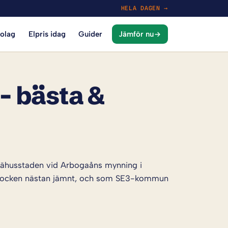
HELA DAGEN →
bolag
Elpris idag
Guider
Jämför nu
– bästa &
 trähusstaden vid Arbogaåns mynning i
sstocken nästan jämnt, och som SE3-kommun