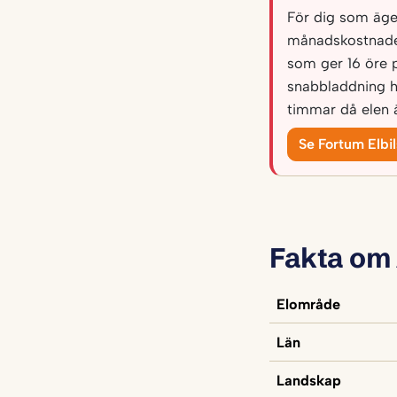
För dig som äger 
månadskostnade
som ger 16 öre 
snabbladdning h
timmar då elen ä
Se Fortum Elbi
Fakta om
Elområde
Län
Landskap