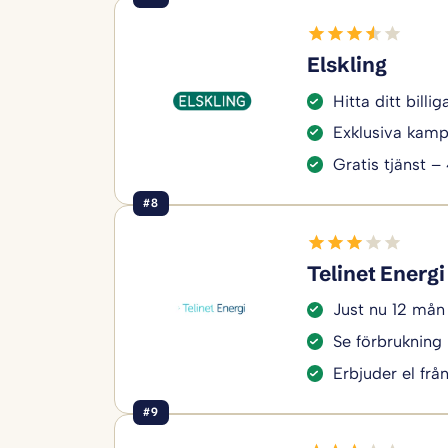
Elskling
Hitta ditt bill
Exklusiva kamp
Gratis tjänst –
#8
Telinet Energi
Just nu 12 mån
Se förbrukning 
Erbjuder el frå
#9