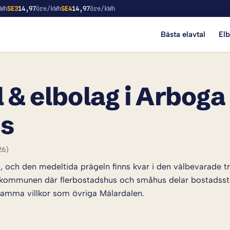
kWh
SE3
14,97
öre/kWh
SE4
14,97
öre/kWh
Bästa elavtal
El
 & elbolag i Arboga 
is
26)
5, och den medeltida prägeln finns kvar i den välbevarade
 i kommunen där flerbostadshus och småhus delar bostad
 samma villkor som övriga Mälardalen.