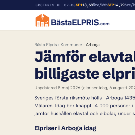
SE1
13,68
öre/kWh
SE2
14,79
öre/
SPOTPRIS KL 07-08
Bästa Elpris
›
Kommuner
›
Arboga
Jämför elavtal
billigaste elpr
Uppdaterad 8 maj 2026
(elpriser idag, 6 augusti 20
Sveriges första riksmöte hölls i Arboga 143
Mälaren. Idag bor knappt 14 000 personer
jämför hushållen elavtal och elbolag under
Elpriser i Arboga idag