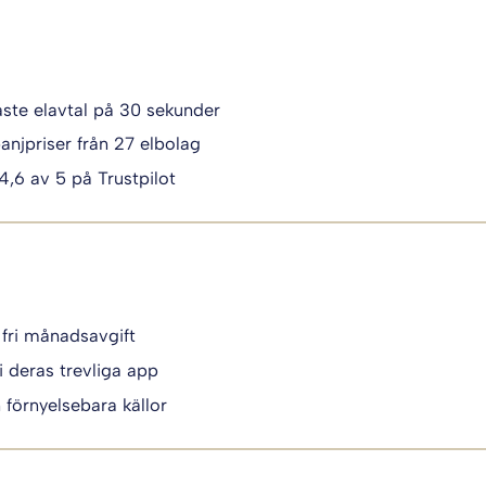
igaste elavtal på 30 sekunder
anjpriser från 27 elbolag
 4,6 av 5 på Trustpilot
 fri månadsavgift
i deras trevliga app
n förnyelsebara källor