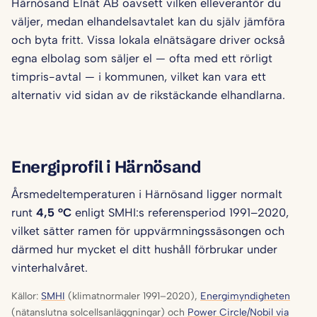
Härnösand Elnät AB oavsett vilken elleverantör du
väljer, medan elhandelsavtalet kan du själv jämföra
och byta fritt. Vissa lokala elnätsägare driver också
egna elbolag som säljer el — ofta med ett rörligt
timpris-avtal — i kommunen, vilket kan vara ett
alternativ vid sidan av de rikstäckande elhandlarna.
Energiprofil i Härnösand
Årsmedeltemperaturen i Härnösand ligger normalt
runt
4,5 °C
enligt SMHI:s referensperiod 1991–2020,
vilket sätter ramen för uppvärmningssäsongen och
därmed hur mycket el ditt hushåll förbrukar under
vinterhalvåret.
Källor:
SMHI
(klimatnormaler 1991–2020),
Energimyndigheten
(nätanslutna solcellsanläggningar) och
Power Circle/Nobil via