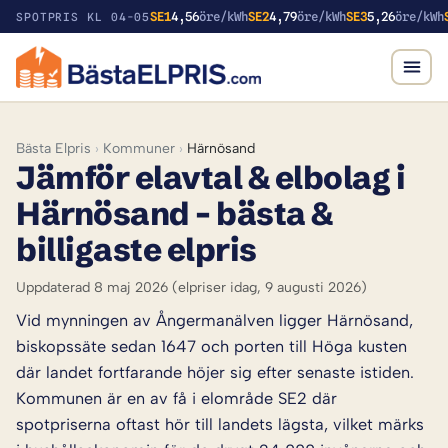
SE1
4,56
öre/kWh
SE2
4,79
öre/kWh
SE3
5,26
öre/kWh
SPOTPRIS KL 04-05
Bästa Elpris
›
Kommuner
›
Härnösand
Jämför elavtal & elbolag i
Härnösand – bästa &
billigaste elpris
Uppdaterad 8 maj 2026
(elpriser idag, 9 augusti 2026)
Vid mynningen av Ångermanälven ligger Härnösand,
biskopssäte sedan 1647 och porten till Höga kusten
där landet fortfarande höjer sig efter senaste istiden.
Kommunen är en av få i elområde SE2 där
spotpriserna oftast hör till landets lägsta, vilket märks