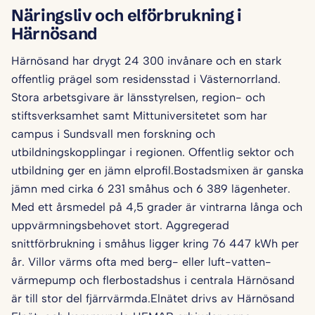
Näringsliv och elförbrukning i
Härnösand
Härnösand har drygt 24 300 invånare och en stark
offentlig prägel som residensstad i Västernorrland.
Stora arbetsgivare är länsstyrelsen, region- och
stiftsverksamhet samt Mittuniversitetet som har
campus i Sundsvall men forskning och
utbildningskopplingar i regionen. Offentlig sektor och
utbildning ger en jämn elprofil.Bostadsmixen är ganska
jämn med cirka 6 231 småhus och 6 389 lägenheter.
Med ett årsmedel på 4,5 grader är vintrarna långa och
uppvärmningsbehovet stort. Aggregerad
snittförbrukning i småhus ligger kring 76 447 kWh per
år. Villor värms ofta med berg- eller luft-vatten-
värmepump och flerbostadshus i centrala Härnösand
är till stor del fjärrvärmda.Elnätet drivs av Härnösand