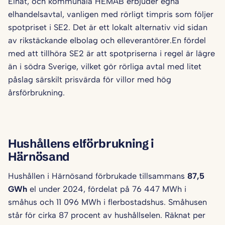
Elnät, och kommunala HEMAB erbjuder egna
elhandelsavtal, vanligen med rörligt timpris som följer
spotpriset i SE2. Det är ett lokalt alternativ vid sidan
av rikstäckande elbolag och elleverantörer.En fördel
med att tillhöra SE2 är att spotpriserna i regel är lägre
än i södra Sverige, vilket gör rörliga avtal med litet
påslag särskilt prisvärda för villor med hög
årsförbrukning.
Hushållens elförbrukning i
Härnösand
Hushållen i Härnösand förbrukade tillsammans
87,5
GWh
el under 2024, fördelat på 76 447 MWh i
småhus och 11 096 MWh i flerbostadshus. Småhusen
står för cirka 87 procent av hushållselen. Räknat per