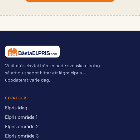
Vi jämför elavtal från ledande svenska elbolag
så att du snabbt hittar ett lägre elpris –
uppdaterat varje dag.
ELPRISER
Elpris idag
Elpris område 1
Elpris område 2
Elpris område 3