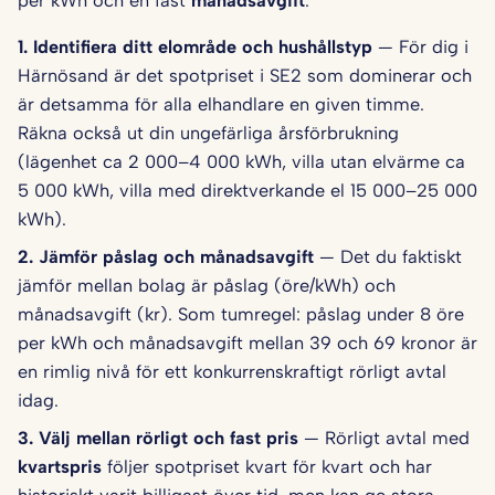
per kWh och en fast
månadsavgift
.
1. Identifiera ditt elområde och hushålls­typ
— För dig i
Härnösand är det spotpriset i SE2 som dominerar och
är detsamma för alla elhandlare en given timme.
Räkna också ut din ungefärliga årsförbrukning
(lägenhet ca 2 000–4 000 kWh, villa utan elvärme ca
5 000 kWh, villa med direktverkande el 15 000–25 000
kWh).
2. Jämför påslag och månadsavgift
— Det du faktiskt
jämför mellan bolag är påslag (öre/kWh) och
månadsavgift (kr). Som tumregel: påslag under 8 öre
per kWh och månadsavgift mellan 39 och 69 kronor är
en rimlig nivå för ett konkurrenskraftigt rörligt avtal
idag.
3. Välj mellan rörligt och fast pris
— Rörligt avtal med
kvartspris
följer spotpriset kvart för kvart och har