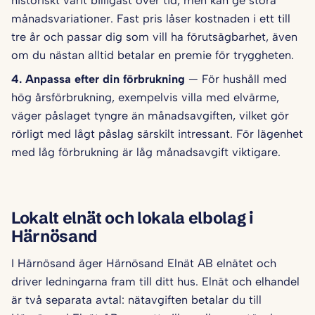
historiskt varit billigast över tid, men kan ge stora
månadsvariationer. Fast pris låser kostnaden i ett till
tre år och passar dig som vill ha förutsägbarhet, även
om du nästan alltid betalar en premie för tryggheten.
4. Anpassa efter din förbrukning
— För hushåll med
hög årsförbrukning, exempelvis villa med elvärme,
väger påslaget tyngre än månadsavgiften, vilket gör
rörligt med lågt påslag särskilt intressant. För lägenhet
med låg förbrukning är låg månadsavgift viktigare.
Lokalt elnät och lokala elbolag i
Härnösand
I Härnösand äger Härnösand Elnät AB elnätet och
driver ledningarna fram till ditt hus. Elnät och elhandel
är två separata avtal: nätavgiften betalar du till