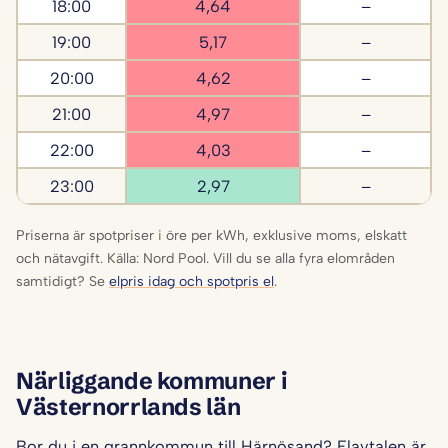
18:00
4,64
–
19:00
5,17
–
20:00
4,62
–
21:00
4,97
–
22:00
4,03
–
23:00
2,97
–
Priserna är spotpriser i öre per kWh, exklusive moms, elskatt
och nätavgift. Källa: Nord Pool. Vill du se alla fyra elområden
samtidigt? Se
elpris idag och spotpris el
.
Närliggande kommuner i
Västernorrlands län
Bor du i en grannkommun till Härnösand? Elavtalen är