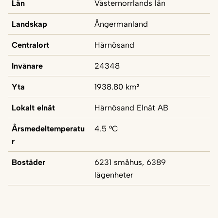
Län
Västernorrlands län
Landskap
Ångermanland
Centralort
Härnösand
Invånare
24348
Yta
1938.80 km²
Lokalt elnät
Härnösand Elnät AB
Årsmedeltemperatu
4.5 °C
r
Bostäder
6231 småhus, 6389
lägenheter