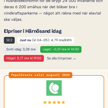
i hushållsekonomin för de drygt 24 000 invånarna och
deras 6 200 småhus när det blåser bra i
vindkraftsparkerna — något att räkna med när elavtal
ska väljas.
Elpriser i Härnösand idag
SE2
Just nu
(kl 04–05): 4,79 öre/kWh
Snitt idag: 3,28 öre
Lägst: -0,01 öre kl 14:00
Högst: 5,17 öre kl 19:00
Se alla timpriser →
Populäraste valet augusti 2026