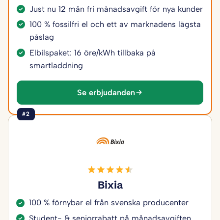
Just nu 12 mån fri månadsavgift för nya kunder
100 % fossilfri el och ett av marknadens lägsta
påslag
Elbilspaket: 16 öre/kWh tillbaka på
smartladdning
Se erbjudanden
#2
Bixia
100 % förnybar el från svenska producenter
Student- & seniorrabatt på månadsavgiften