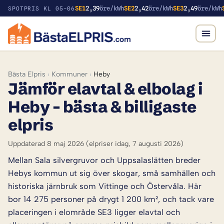
SE1
2,39
öre/kWh
SE2
2,42
öre/kWh
SE3
2,49
öre/kWh
SPOTPRIS KL 05-06
Bästa Elpris
›
Kommuner
›
Heby
Jämför elavtal & elbolag i
Heby – bästa & billigaste
elpris
Uppdaterad 8 maj 2026
(elpriser idag, 7 augusti 2026)
Mellan Sala silvergruvor och Uppsalaslätten breder
Hebys kommun ut sig över skogar, små samhällen och
historiska järnbruk som Vittinge och Östervåla. Här
bor 14 275 personer på drygt 1 200 km², och tack vare
placeringen i elområde SE3 ligger elavtal och