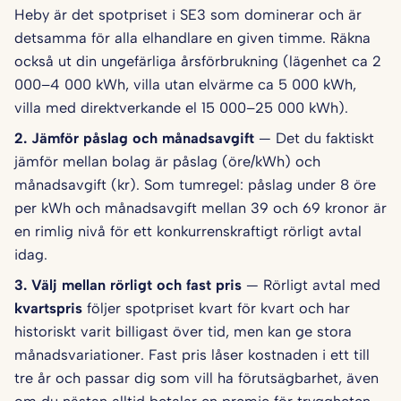
Heby är det spotpriset i SE3 som dominerar och är
detsamma för alla elhandlare en given timme. Räkna
också ut din ungefärliga årsförbrukning (lägenhet ca 2
000–4 000 kWh, villa utan elvärme ca 5 000 kWh,
villa med direktverkande el 15 000–25 000 kWh).
2. Jämför påslag och månadsavgift
— Det du faktiskt
jämför mellan bolag är påslag (öre/kWh) och
månadsavgift (kr). Som tumregel: påslag under 8 öre
per kWh och månadsavgift mellan 39 och 69 kronor är
en rimlig nivå för ett konkurrenskraftigt rörligt avtal
idag.
3. Välj mellan rörligt och fast pris
— Rörligt avtal med
kvartspris
följer spotpriset kvart för kvart och har
historiskt varit billigast över tid, men kan ge stora
månadsvariationer. Fast pris låser kostnaden i ett till
tre år och passar dig som vill ha förutsägbarhet, även