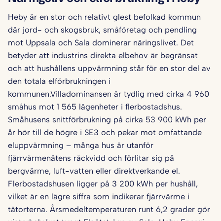
Heby är en stor och relativt glest befolkad kommun
där jord- och skogsbruk, småföretag och pendling
mot Uppsala och Sala dominerar näringslivet. Det
betyder att industrins direkta elbehov är begränsat
och att hushållens uppvärmning står för en stor del av
den totala elförbrukningen i
kommunen.Villadominansen är tydlig med cirka 4 960
småhus mot 1 565 lägenheter i flerbostadshus.
Småhusens snittförbrukning på cirka 53 900 kWh per
år hör till de högre i SE3 och pekar mot omfattande
eluppvärmning – många hus är utanför
fjärrvärmenätens räckvidd och förlitar sig på
bergvärme, luft-vatten eller direktverkande el.
Flerbostadshusen ligger på 3 200 kWh per hushåll,
vilket är en lägre siffra som indikerar fjärrvärme i
tätorterna. Årsmedeltemperaturen runt 6,2 grader gör