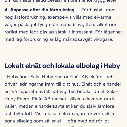
om du nästan alltid betalar en premie för tryggheten.
4. Anpassa efter din förbrukning
— För hushåll med
hög årsförbrukning, exempelvis villa med elvärme,
väger påslaget tyngre än månadsavgiften, vilket gör
rörligt med lågt påslag särskilt intressant. För lägenhet
med låg förbrukning är låg månadsavgift viktigare.
Lokalt elnät och lokala elbolag i Heby
I Heby äger Sala-Heby Energi Elnät AB elnätet och
driver ledningarna fram till ditt hus. Elnät och elhandel
är två separata avtal: nätavgiften betalar du till Sala-
Heby Energi Elnät AB oavsett vilken elleverantör du
väljer, medan elhandelsavtalet kan du själv jämföra
och byta fritt. Vissa lokala elnätsägare driver också
egna elbolag som säljer el — ofta med ett rörligt