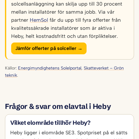
solcellsanläggning kan skilja upp till 30 procent
mellan installatörer för samma jobb. Via vår
partner
HemSol
får du upp till fyra offerter från
kvalitetssäkrade installatörer som är aktiva i
Heby, helt kostnadsfritt och utan förpliktelser.
Jämför offerter på solceller →
Källor:
Energimyndighetens Solelportal
,
Skatteverket – Grön
teknik
.
Frågor & svar om elavtal i Heby
Vilket elområde tillhör Heby?
Heby ligger i elområde SE3. Spotpriset på el sätts