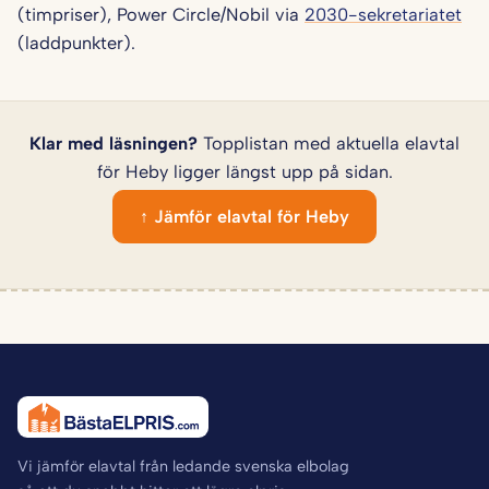
(timpriser), Power Circle/Nobil via
2030-sekretariatet
(laddpunkter).
Klar med läsningen?
Topplistan med aktuella elavtal
för Heby ligger längst upp på sidan.
↑ Jämför elavtal för Heby
Vi jämför elavtal från ledande svenska elbolag