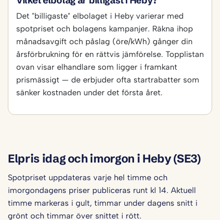
Vilket elbolag är billigast i Heby?
Det "billigaste" elbolaget i Heby varierar med
spotpriset och bolagens kampanjer. Räkna ihop
månadsavgift och påslag (öre/kWh) gånger din
årsförbrukning för en rättvis jämförelse. Topplistan
ovan visar elhandlare som ligger i framkant
prismässigt — de erbjuder ofta startrabatter som
sänker kostnaden under det första året.
Elpris idag och imorgon i Heby (SE3)
Spotpriset uppdateras varje hel timme och
imorgondagens priser publiceras runt kl 14. Aktuell
timme markeras i gult, timmar under dagens snitt i
grönt och timmar över snittet i rött.