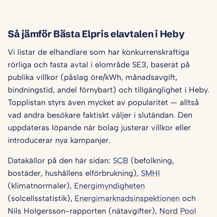
Så jämför Bästa Elpris elavtalen i Heby
Vi listar de elhandlare som har konkurrenskraftiga
rörliga och fasta avtal i elområde SE3, baserat på
publika villkor (påslag öre/kWh, månadsavgift,
bindningstid, andel förnybart) och tillgänglighet i Heby.
Topplistan styrs även mycket av popularitet — alltså
vad andra besökare faktiskt väljer i slutändan. Den
uppdateras löpande när bolag justerar villkor eller
introducerar nya kampanjer.
Datakällor på den här sidan:
SCB
(befolkning,
bostäder, hushållens elförbrukning),
SMHI
(klimatnormaler),
Energimyndigheten
(solcellsstatistik),
Energimarknadsinspektionen
och
Nils Holgersson-rapporten (nätavgifter),
Nord Pool