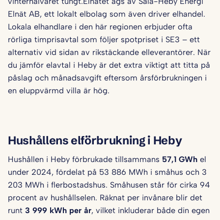
vinterhalvåret tungt.Elnätet ägs av Sala-Heby Energi
Elnät AB, ett lokalt elbolag som även driver elhandel.
Lokala elhandlare i den här regionen erbjuder ofta
rörliga timprisavtal som följer spotpriset i SE3 – ett
alternativ vid sidan av rikstäckande elleverantörer. När
du jämför elavtal i Heby är det extra viktigt att titta på
påslag och månadsavgift eftersom årsförbrukningen i
en eluppvärmd villa är hög.
Hushållens elförbrukning i Heby
Hushållen i Heby förbrukade tillsammans
57,1 GWh
el
under 2024, fördelat på 53 886 MWh i småhus och 3
203 MWh i flerbostadshus. Småhusen står för cirka 94
procent av hushållselen. Räknat per invånare blir det
runt
3 999 kWh per år
, vilket inkluderar både din egen