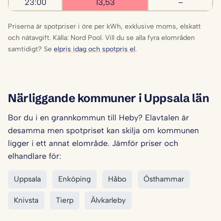
23:00
13,53
–
Priserna är spotpriser i öre per kWh, exklusive moms, elskatt
och nätavgift. Källa: Nord Pool. Vill du se alla fyra elområden
samtidigt? Se
elpris idag och spotpris el
.
Närliggande kommuner i Uppsala län
Bor du i en grannkommun till Heby? Elavtalen är
desamma men spotpriset kan skilja om kommunen
ligger i ett annat elområde. Jämför priser och
elhandlare för:
Uppsala
Enköping
Håbo
Östhammar
Knivsta
Tierp
Älvkarleby