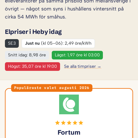
elleverantörer på samma prisbild som mellansverige i
övrigt — något som syns i hushållens vintersnitt på
cirka 54 MWh för småhus.
Elpriser i Heby idag
SE3
Just nu
(kl 05–06): 2,49 öre/kWh
Snitt idag: 8,98 öre
Lägst: 1,97 öre kl 03:00
Högst: 35,07 öre kl 19:00
Se alla timpriser →
Populäraste valet augusti 2026
Fortum