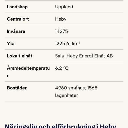
Landskap
Uppland
Centralort
Heby
Invånare
14275
Yta
1225.61 km²
Lokalt elnät
Sala-Heby Energi Elnät AB
Årsmedeltemperatu
6.2 °C
r
Bostäder
4960 småhus, 1565
lägenheter
Näringsliv och elförbrukning i Heby