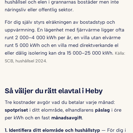
hushållsel och elen i grannarnas bostäder men inte
näringsliv eller offentlig sektor.
För dig själv styrs elräkningen av bostadstyp och
uppvärmning. En lägenhet med fjärrvärme ligger ofta
runt 2 000–4 000 kWh per år, en villa utan elvärme
runt 5 000 kWh och en villa med direktverkande el
eller dålig isolering kan dra 15 000–25 000 kWh.
Källa:
SCB, hushållsel 2024.
Så väljer du rätt elavtal i Heby
Tre kostnader avgör vad du betalar varje månad:
spotpriset
i ditt elområde, elhandlarens
påslag
i öre
per kWh och en fast
månadsavgift
.
1. Identifiera ditt elområde och hushålls­typ
— För dig i