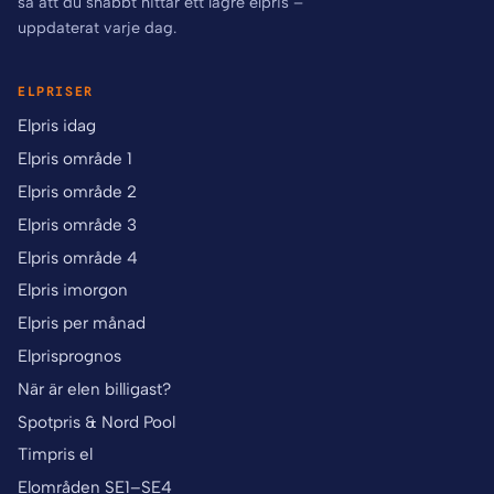
så att du snabbt hittar ett lägre elpris –
uppdaterat varje dag.
ELPRISER
Elpris idag
Elpris område 1
Elpris område 2
Elpris område 3
Elpris område 4
Elpris imorgon
Elpris per månad
Elprisprognos
När är elen billigast?
Spotpris & Nord Pool
Timpris el
Elområden SE1–SE4