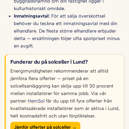
byggnadsnämnd om din fastighet ligger i
kulturhistoriskt område.
Inmatningsavtal:
För att sälja överskottsel
behöver du teckna ett inmatningsavtal med din
elhandlare. De flesta större elhandlare erbjuder
detta — ersättningen följer ofta spotpriset minus
en avgift.
Funderar du på solceller i Lund?
Energimyndigheten rekommenderar att alltid
jämföra flera offerter — priset på en
solcellsanläggning kan skilja upp till 30 procent
mellan installatörer för samma jobb. Via vår
partner
HemSol
får du upp till fyra offerter från
kvalitetssäkrade installatörer som är aktiva i Lund,
helt kostnadsfritt och utan förpliktelser.
Jämför offerter på solceller →