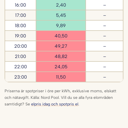
16:00
2,40
–
17:00
5,45
–
18:00
9,89
–
19:00
40,50
–
20:00
49,27
–
21:00
48,82
–
22:00
24,05
–
23:00
11,50
–
Priserna är spotpriser i öre per kWh, exklusive moms, elskatt
och nätavgift. Källa: Nord Pool. Vill du se alla fyra elområden
samtidigt? Se
elpris idag och spotpris el
.