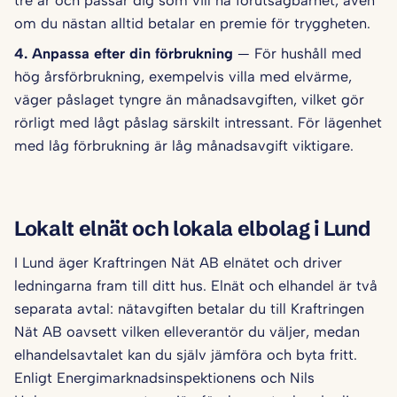
tre år och passar dig som vill ha förutsägbarhet, även
om du nästan alltid betalar en premie för tryggheten.
4. Anpassa efter din förbrukning
— För hushåll med
hög årsförbrukning, exempelvis villa med elvärme,
väger påslaget tyngre än månadsavgiften, vilket gör
rörligt med lågt påslag särskilt intressant. För lägenhet
med låg förbrukning är låg månadsavgift viktigare.
Lokalt elnät och lokala elbolag i Lund
I Lund äger Kraftringen Nät AB elnätet och driver
ledningarna fram till ditt hus. Elnät och elhandel är två
separata avtal: nätavgiften betalar du till Kraftringen
Nät AB oavsett vilken elleverantör du väljer, medan
elhandelsavtalet kan du själv jämföra och byta fritt.
Enligt Energimarknadsinspektionens och Nils