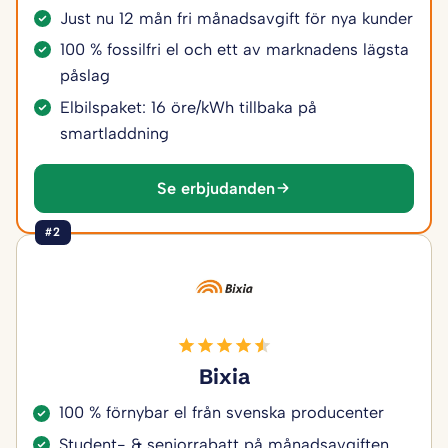
Just nu 12 mån fri månadsavgift för nya kunder
100 % fossilfri el och ett av marknadens lägsta
påslag
Elbilspaket: 16 öre/kWh tillbaka på
smartladdning
Se erbjudanden
#2
Bixia
100 % förnybar el från svenska producenter
Student- & seniorrabatt på månadsavgiften