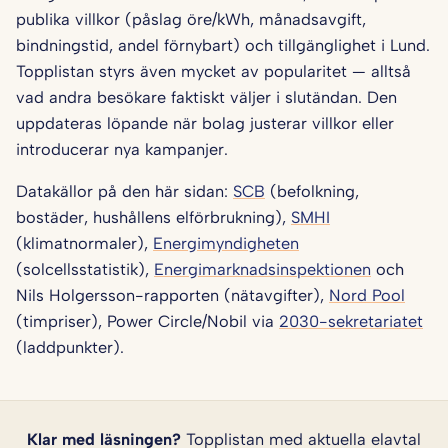
publika villkor (påslag öre/kWh, månadsavgift,
bindningstid, andel förnybart) och tillgänglighet i Lund.
Topplistan styrs även mycket av popularitet — alltså
vad andra besökare faktiskt väljer i slutändan. Den
uppdateras löpande när bolag justerar villkor eller
introducerar nya kampanjer.
Datakällor på den här sidan:
SCB
(befolkning,
bostäder, hushållens elförbrukning),
SMHI
(klimatnormaler),
Energimyndigheten
(solcellsstatistik),
Energimarknadsinspektionen
och
Nils Holgersson-rapporten (nätavgifter),
Nord Pool
(timpriser), Power Circle/Nobil via
2030-sekretariatet
(laddpunkter).
Klar med läsningen?
Topplistan med aktuella elavtal