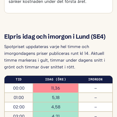
sänker kostnaden under det första året.
Elpris idag och imorgon i Lund (SE4)
Spotpriset uppdateras varje hel timme och
imorgondagens priser publiceras runt kl 14. Aktuell
timme markeras i gult, timmar under dagens snitt i
grönt och timmar över snittet i rött.
TID
IDAG (ÖRE)
IMORGON
00:00
11,36
–
01:00
5,18
–
02:00
4,58
–
03:00
4,21
–