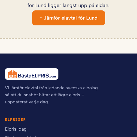
för Lund ligger längst upp på sidan.
↑ Jämför elavtal för Lund
Vi jämför elavtal från ledande svenska elbolag
så att du snabbt hittar ett lägre elpris –
uppdaterat varje dag.
ELPRISER
Elpris idag