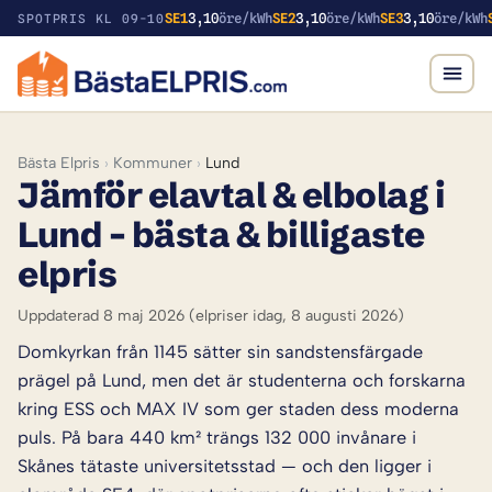
SE1
3,10
öre/kWh
SE2
3,10
öre/kWh
SE3
3,10
öre/kWh
SPOTPRIS KL 09-10
Bästa Elpris
›
Kommuner
›
Lund
Jämför elavtal & elbolag i
Lund – bästa & billigaste
elpris
Uppdaterad 8 maj 2026
(elpriser idag, 8 augusti 2026)
Domkyrkan från 1145 sätter sin sandstensfärgade
prägel på Lund, men det är studenterna och forskarna
kring ESS och MAX IV som ger staden dess moderna
puls. På bara 440 km² trängs 132 000 invånare i
Skånes tätaste universitetsstad — och den ligger i