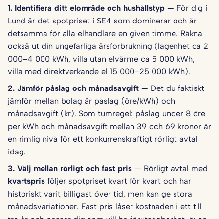
1. Identifiera ditt elområde och hushålls­typ
— För dig i
Lund är det spotpriset i SE4 som dominerar och är
detsamma för alla elhandlare en given timme. Räkna
också ut din ungefärliga årsförbrukning (lägenhet ca 2
000–4 000 kWh, villa utan elvärme ca 5 000 kWh,
villa med direktverkande el 15 000–25 000 kWh).
2. Jämför påslag och månadsavgift
— Det du faktiskt
jämför mellan bolag är påslag (öre/kWh) och
månadsavgift (kr). Som tumregel: påslag under 8 öre
per kWh och månadsavgift mellan 39 och 69 kronor är
en rimlig nivå för ett konkurrenskraftigt rörligt avtal
idag.
3. Välj mellan rörligt och fast pris
— Rörligt avtal med
kvartspris
följer spotpriset kvart för kvart och har
historiskt varit billigast över tid, men kan ge stora
månadsvariationer. Fast pris låser kostnaden i ett till