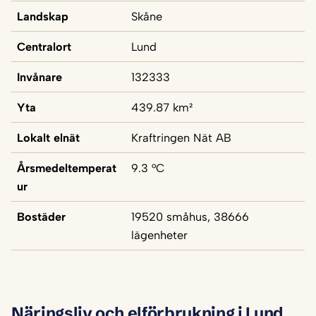
Landskap
Skåne
Centralort
Lund
Invånare
132333
Yta
439.87 km²
Lokalt elnät
Kraftringen Nät AB
Årsmedeltemperat
9.3 °C
ur
Bostäder
19520 småhus, 38666
lägenheter
Näringsliv och elförbrukning i Lund