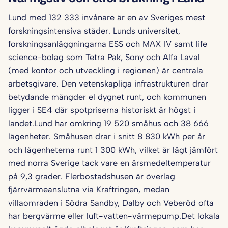
Lund med 132 333 invånare är en av Sveriges mest
forskningsintensiva städer. Lunds universitet,
forskningsanläggningarna ESS och MAX IV samt life
science-bolag som Tetra Pak, Sony och Alfa Laval
(med kontor och utveckling i regionen) är centrala
arbetsgivare. Den vetenskapliga infrastrukturen drar
betydande mängder el dygnet runt, och kommunen
ligger i SE4 där spotpriserna historiskt är högst i
landet.Lund har omkring 19 520 småhus och 38 666
lägenheter. Småhusen drar i snitt 8 830 kWh per år
och lägenheterna runt 1 300 kWh, vilket är lågt jämfört
med norra Sverige tack vare en årsmedeltemperatur
på 9,3 grader. Flerbostadshusen är överlag
fjärrvärmeanslutna via Kraftringen, medan
villaområden i Södra Sandby, Dalby och Veberöd ofta
har bergvärme eller luft-vatten-värmepump.Det lokala