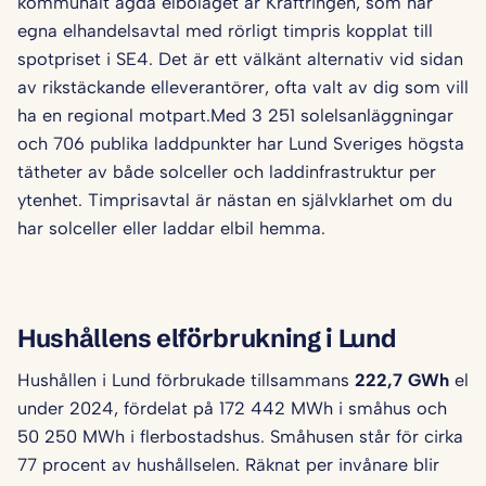
kommunalt ägda elbolaget är Kraftringen, som har
egna elhandelsavtal med rörligt timpris kopplat till
spotpriset i SE4. Det är ett välkänt alternativ vid sidan
av rikstäckande elleverantörer, ofta valt av dig som vill
ha en regional motpart.Med 3 251 solelsanläggningar
och 706 publika laddpunkter har Lund Sveriges högsta
tätheter av både solceller och laddinfrastruktur per
ytenhet. Timprisavtal är nästan en självklarhet om du
har solceller eller laddar elbil hemma.
Hushållens elförbrukning i Lund
Hushållen i Lund förbrukade tillsammans
222,7 GWh
el
under 2024, fördelat på 172 442 MWh i småhus och
50 250 MWh i flerbostadshus. Småhusen står för cirka
77 procent av hushållselen. Räknat per invånare blir