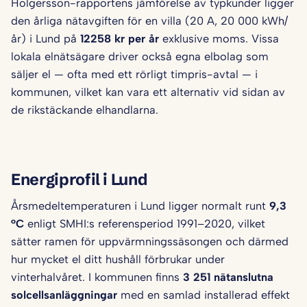
Holgersson-rapportens jämförelse av typkunder ligger
den årliga nätavgiften för en villa (20 A, 20 000 kWh/
år) i Lund på
12258 kr per år
exklusive moms. Vissa
lokala elnätsägare driver också egna elbolag som
säljer el — ofta med ett rörligt timpris-avtal — i
kommunen, vilket kan vara ett alternativ vid sidan av
de rikstäckande elhandlarna.
Energiprofil i Lund
Årsmedeltemperaturen i Lund ligger normalt runt
9,3
°C
enligt SMHI:s referensperiod 1991–2020, vilket
sätter ramen för uppvärmningssäsongen och därmed
hur mycket el ditt hushåll förbrukar under
vinterhalvåret. I kommunen finns
3 251 nätanslutna
solcellsanläggningar
med en samlad installerad effekt