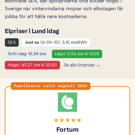
elområde SE4, där spotpriserna ofta sticker högst i
Sverige när vintervindarna mojnar och elbolagen får
jobba för att hålla nere kostnaderna.
Elpriser i Lund idag
SE4
Just nu
(kl 09–10): 3,10 öre/kWh
Snitt idag: 10,34 öre
Lägst: 0,56 öre kl 13:00
Högst: 49,27 öre kl 20:00
Se alla timpriser →
Populäraste valet augusti 2026
Fortum