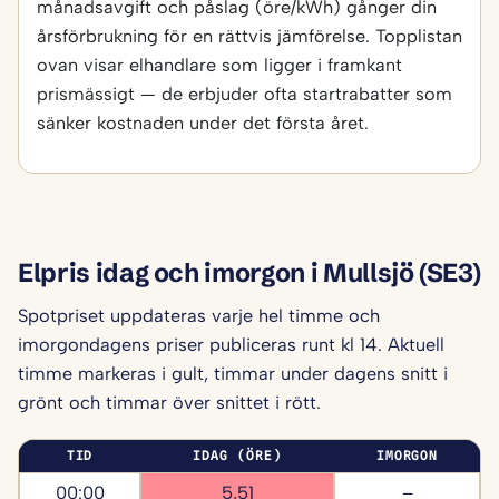
månadsavgift och påslag (öre/kWh) gånger din
årsförbrukning för en rättvis jämförelse. Topplistan
ovan visar elhandlare som ligger i framkant
prismässigt — de erbjuder ofta startrabatter som
sänker kostnaden under det första året.
Elpris idag och imorgon i Mullsjö (SE3)
Spotpriset uppdateras varje hel timme och
imorgondagens priser publiceras runt kl 14. Aktuell
timme markeras i gult, timmar under dagens snitt i
grönt och timmar över snittet i rött.
TID
IDAG (ÖRE)
IMORGON
00:00
5,51
–