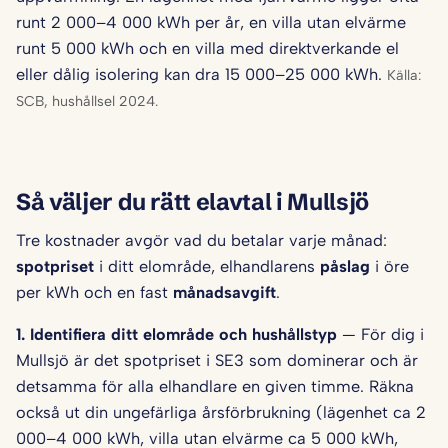
runt 2 000–4 000 kWh per år, en villa utan elvärme
runt 5 000 kWh och en villa med direktverkande el
eller dålig isolering kan dra 15 000–25 000 kWh.
Källa:
SCB, hushållsel 2024.
Så väljer du rätt elavtal i Mullsjö
Tre kostnader avgör vad du betalar varje månad:
spotpriset
i ditt elområde, elhandlarens
påslag
i öre
per kWh och en fast
månadsavgift
.
1. Identifiera ditt elområde och hushålls­typ
— För dig i
Mullsjö är det spotpriset i SE3 som dominerar och är
detsamma för alla elhandlare en given timme. Räkna
också ut din ungefärliga årsförbrukning (lägenhet ca 2
000–4 000 kWh, villa utan elvärme ca 5 000 kWh,