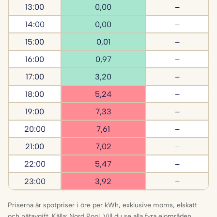
13:00
0,00
–
14:00
0,00
–
15:00
0,01
–
16:00
0,97
–
17:00
3,20
–
18:00
5,24
–
19:00
7,33
–
20:00
7,61
–
21:00
7,02
–
22:00
5,47
–
23:00
3,92
–
Priserna är spotpriser i öre per kWh, exklusive moms, elskatt
och nätavgift. Källa: Nord Pool. Vill du se alla fyra elområden