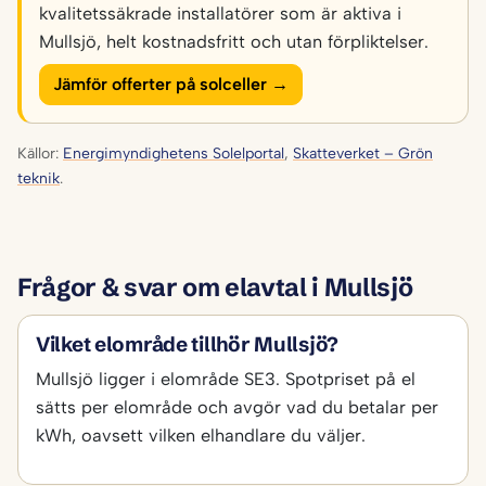
kvalitetssäkrade installatörer som är aktiva i
Mullsjö, helt kostnadsfritt och utan förpliktelser.
Jämför offerter på solceller →
Källor:
Energimyndighetens Solelportal
,
Skatteverket – Grön
teknik
.
Frågor & svar om elavtal i Mullsjö
Vilket elområde tillhör Mullsjö?
Mullsjö ligger i elområde SE3. Spotpriset på el
sätts per elområde och avgör vad du betalar per
kWh, oavsett vilken elhandlare du väljer.