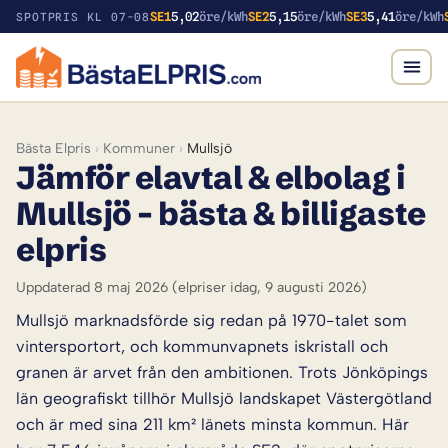
SE1
5,02
öre/kWh
SE2
5,15
öre/kWh
SE3
5,41
öre/kWh
SPOTPRIS KL 07-08
Bästa Elpris
›
Kommuner
›
Mullsjö
Jämför elavtal & elbolag i
Mullsjö – bästa & billigaste
elpris
Uppdaterad 8 maj 2026
(elpriser idag, 9 augusti 2026)
Mullsjö marknadsförde sig redan på 1970-talet som
vintersportort, och kommunvapnets iskristall och
granen är arvet från den ambitionen. Trots Jönköpings
län geografiskt tillhör Mullsjö landskapet Västergötland
och är med sina 211 km² länets minsta kommun. Här