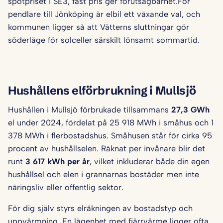
spotpriset i SE3, fast pris ger förutsägbarhet.För
pendlare till Jönköping är elbil ett växande val, och
kommunen ligger så att Vätterns sluttningar gör
söderläge för solceller särskilt lönsamt sommartid.
Hushållens elförbrukning i Mullsjö
Hushållen i Mullsjö förbrukade tillsammans
27,3 GWh
el under 2024, fördelat på 25 918 MWh i småhus och 1
378 MWh i flerbostadshus. Småhusen står för cirka 95
procent av hushållselen. Räknat per invånare blir det
runt
3 617 kWh per år
, vilket inkluderar både din egen
hushållsel och elen i grannarnas bostäder men inte
näringsliv eller offentlig sektor.
För dig själv styrs elräkningen av bostadstyp och
uppvärmning. En lägenhet med fjärrvärme ligger ofta