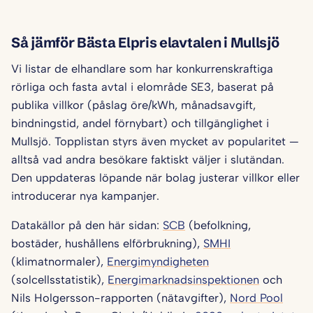
Så jämför Bästa Elpris elavtalen i Mullsjö
Vi listar de elhandlare som har konkurrenskraftiga
rörliga och fasta avtal i elområde SE3, baserat på
publika villkor (påslag öre/kWh, månadsavgift,
bindningstid, andel förnybart) och tillgänglighet i
Mullsjö. Topplistan styrs även mycket av popularitet —
alltså vad andra besökare faktiskt väljer i slutändan.
Den uppdateras löpande när bolag justerar villkor eller
introducerar nya kampanjer.
Datakällor på den här sidan:
SCB
(befolkning,
bostäder, hushållens elförbrukning),
SMHI
(klimatnormaler),
Energimyndigheten
(solcellsstatistik),
Energimarknadsinspektionen
och
Nils Holgersson-rapporten (nätavgifter),
Nord Pool