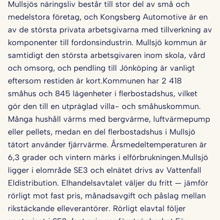
Mullsjös näringsliv består till stor del av små och
medelstora företag, och Kongsberg Automotive är en
av de största privata arbetsgivarna med tillverkning av
komponenter till fordonsindustrin. Mullsjö kommun är
samtidigt den största arbetsgivaren inom skola, vård
och omsorg, och pendling till Jönköping är vanligt
eftersom restiden är kort.Kommunen har 2 418
småhus och 845 lägenheter i flerbostadshus, vilket
gör den till en utpräglad villa- och småhuskommun.
Många hushåll värms med bergvärme, luftvärmepump
eller pellets, medan en del flerbostadshus i Mullsjö
tätort använder fjärrvärme. Årsmedeltemperaturen är
6,3 grader och vintern märks i elförbrukningen.Mullsjö
ligger i elområde SE3 och elnätet drivs av Vattenfall
Eldistribution. Elhandelsavtalet väljer du fritt — jämför
rörligt mot fast pris, månadsavgift och påslag mellan
rikstäckande elleverantörer. Rörligt elavtal följer