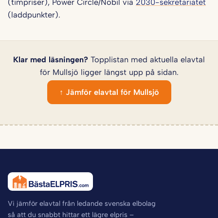
(timpriser), Power Circle/Nobil via
2030-sekretariatet
(laddpunkter).
Klar med läsningen?
Topplistan med aktuella elavtal
för Mullsjö ligger längst upp på sidan.
↑ Jämför elavtal för Mullsjö
Vi jämför elavtal från ledande svenska elbolag
så att du snabbt hittar ett lägre elpris –