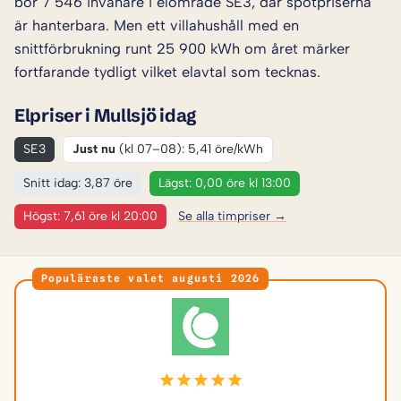
bor 7 546 invånare i elområde SE3, där spotpriserna
är hanterbara. Men ett villahushåll med en
snittförbrukning runt 25 900 kWh om året märker
fortfarande tydligt vilket elavtal som tecknas.
Elpriser i Mullsjö idag
SE3
Just nu
(kl 07–08): 5,41 öre/kWh
Snitt idag: 3,87 öre
Lägst: 0,00 öre kl 13:00
Högst: 7,61 öre kl 20:00
Se alla timpriser →
Populäraste valet augusti 2026