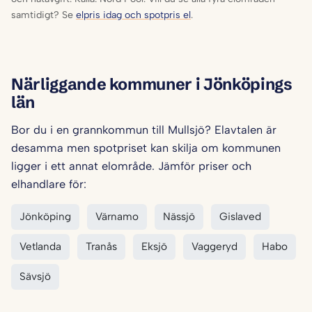
samtidigt? Se
elpris idag och spotpris el
.
Närliggande kommuner i Jönköpings
län
Bor du i en grannkommun till Mullsjö? Elavtalen är
desamma men spotpriset kan skilja om kommunen
ligger i ett annat elområde. Jämför priser och
elhandlare för:
Jönköping
Värnamo
Nässjö
Gislaved
Vetlanda
Tranås
Eksjö
Vaggeryd
Habo
Sävsjö