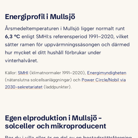
Energiprofil i Mullsjö
Årsmedeltemperaturen i Mullsjö ligger normalt runt
6,3 °C
enligt SMHI:s referensperiod 1991–2020, vilket
sätter ramen för uppvärmningssäsongen och därmed
hur mycket el ditt hushåll förbrukar under
vinterhalvåret.
Källor:
SMHI
(klimatnormaler 1991–2020),
Energimyndigheten
(nätanslutna solcellsanläggningar) och
Power Circle/Nobil via
2030-sekretariatet
(laddpunkter).
Egen elproduktion i Mullsjö –
solceller och mikroproducent
Bor du i villa eller är en del av en bostadsrättsförening