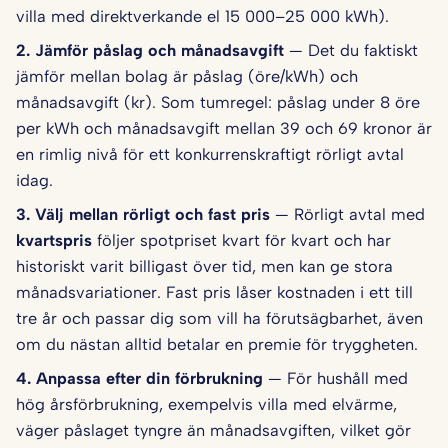
villa med direktverkande el 15 000–25 000 kWh).
2. Jämför påslag och månadsavgift
— Det du faktiskt
jämför mellan bolag är påslag (öre/kWh) och
månadsavgift (kr). Som tumregel: påslag under 8 öre
per kWh och månadsavgift mellan 39 och 69 kronor är
en rimlig nivå för ett konkurrenskraftigt rörligt avtal
idag.
3. Välj mellan rörligt och fast pris
— Rörligt avtal med
kvartspris
följer spotpriset kvart för kvart och har
historiskt varit billigast över tid, men kan ge stora
månadsvariationer. Fast pris låser kostnaden i ett till
tre år och passar dig som vill ha förutsägbarhet, även
om du nästan alltid betalar en premie för tryggheten.
4. Anpassa efter din förbrukning
— För hushåll med
hög årsförbrukning, exempelvis villa med elvärme,
väger påslaget tyngre än månadsavgiften, vilket gör