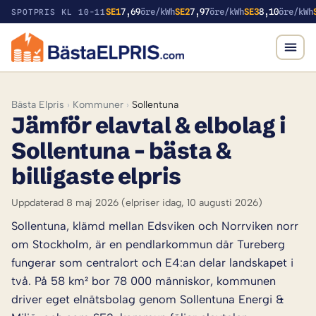
SE1
7,69
öre/kWh
SE2
7,97
öre/kWh
SE3
8,10
öre/kWh
SPOTPRIS KL 10-11
Bästa Elpris
›
Kommuner
›
Sollentuna
Jämför elavtal & elbolag i
Sollentuna – bästa &
billigaste elpris
Uppdaterad 8 maj 2026
(elpriser idag, 10 augusti 2026)
Sollentuna, klämd mellan Edsviken och Norrviken norr
om Stockholm, är en pendlarkommun där Tureberg
fungerar som centralort och E4:an delar landskapet i
två. På 58 km² bor 78 000 människor, kommunen
driver eget elnätsbolag genom Sollentuna Energi &