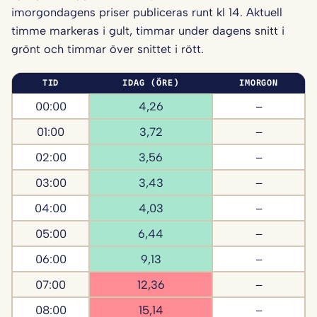
imorgondagens priser publiceras runt kl 14. Aktuell
timme markeras i gult, timmar under dagens snitt i
grönt och timmar över snittet i rött.
TID
IDAG (ÖRE)
IMORGON
00:00
4,26
–
01:00
3,72
–
02:00
3,56
–
03:00
3,43
–
04:00
4,03
–
05:00
6,44
–
06:00
9,13
–
07:00
12,36
–
08:00
15,14
–