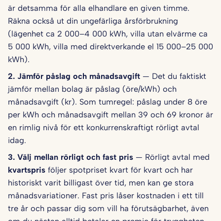
är detsamma för alla elhandlare en given timme.
Räkna också ut din ungefärliga årsförbrukning
(lägenhet ca 2 000–4 000 kWh, villa utan elvärme ca
5 000 kWh, villa med direktverkande el 15 000–25 000
kWh).
2. Jämför påslag och månadsavgift
— Det du faktiskt
jämför mellan bolag är påslag (öre/kWh) och
månadsavgift (kr). Som tumregel: påslag under 8 öre
per kWh och månadsavgift mellan 39 och 69 kronor är
en rimlig nivå för ett konkurrenskraftigt rörligt avtal
idag.
3. Välj mellan rörligt och fast pris
— Rörligt avtal med
kvartspris
följer spotpriset kvart för kvart och har
historiskt varit billigast över tid, men kan ge stora
månadsvariationer. Fast pris låser kostnaden i ett till
tre år och passar dig som vill ha förutsägbarhet, även