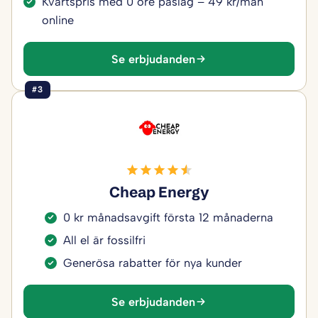
Kvartspris med 0 öre påslag – 49 kr/mån
online
Se erbjudanden
#3
Cheap Energy
0 kr månadsavgift första 12 månaderna
All el är fossilfri
Generösa rabatter för nya kunder
Se erbjudanden