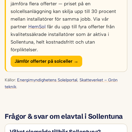
jämföra flera offerter — priset på en
solcellsanläggning kan skilja upp till 30 procent
mellan installatörer för samma jobb. Via vår
partner
HemSol
får du upp till fyra offerter från
kvalitetssäkrade installatörer som är aktiva i
Sollentuna, helt kostnadsfritt och utan
förpliktelser.
Jämför offerter på solceller →
Källor:
Energimyndighetens Solelportal
,
Skatteverket – Grön
teknik
.
Frågor & svar om elavtal i Sollentuna
Vilket elområde tillhör Sollentuna?