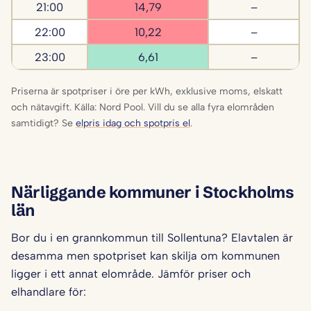
21:00
14,79
–
22:00
10,22
–
23:00
6,61
–
Priserna är spotpriser i öre per kWh, exklusive moms, elskatt
och nätavgift. Källa: Nord Pool. Vill du se alla fyra elområden
samtidigt? Se
elpris idag och spotpris el
.
Närliggande kommuner i Stockholms
län
Bor du i en grannkommun till Sollentuna? Elavtalen är
desamma men spotpriset kan skilja om kommunen
ligger i ett annat elområde. Jämför priser och
elhandlare för: