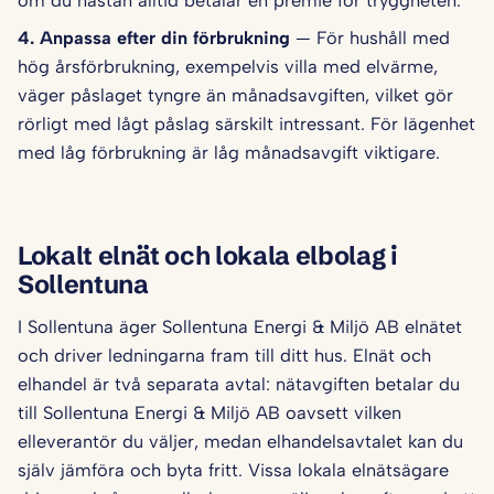
om du nästan alltid betalar en premie för tryggheten.
4. Anpassa efter din förbrukning
— För hushåll med
hög årsförbrukning, exempelvis villa med elvärme,
väger påslaget tyngre än månadsavgiften, vilket gör
rörligt med lågt påslag särskilt intressant. För lägenhet
med låg förbrukning är låg månadsavgift viktigare.
Lokalt elnät och lokala elbolag i
Sollentuna
I Sollentuna äger Sollentuna Energi & Miljö AB elnätet
och driver ledningarna fram till ditt hus. Elnät och
elhandel är två separata avtal: nätavgiften betalar du
till Sollentuna Energi & Miljö AB oavsett vilken
elleverantör du väljer, medan elhandelsavtalet kan du
själv jämföra och byta fritt. Vissa lokala elnätsägare