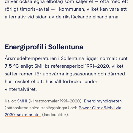
driver också egna elbolag som säljer el — ofta med ett
rörligt timpris-avtal — i kommunen, vilket kan vara ett
alternativ vid sidan av de rikstäckande elhandlarna.
Energiprofil i Sollentuna
Årsmedeltemperaturen i Sollentuna ligger normalt runt
7,5 °C
enligt SMHI:s referensperiod 1991–2020, vilket
sätter ramen för uppvärmningssäsongen och därmed
hur mycket el ditt hushåll förbrukar under
vinterhalvåret.
Källor:
SMHI
(klimatnormaler 1991–2020),
Energimyndigheten
(nätanslutna solcellsanläggningar) och
Power Circle/Nobil via
2030-sekretariatet
(laddpunkter).