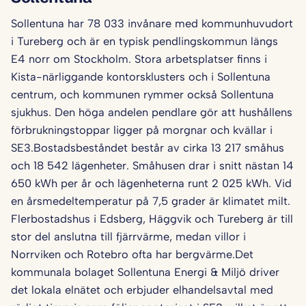
Sollentuna har 78 033 invånare med kommunhuvudort
i Tureberg och är en typisk pendlingskommun längs
E4 norr om Stockholm. Stora arbetsplatser finns i
Kista-närliggande kontorsklusters och i Sollentuna
centrum, och kommunen rymmer också Sollentuna
sjukhus. Den höga andelen pendlare gör att hushållens
förbrukningstoppar ligger på morgnar och kvällar i
SE3.Bostadsbeståndet består av cirka 13 217 småhus
och 18 542 lägenheter. Småhusen drar i snitt nästan 14
650 kWh per år och lägenheterna runt 2 025 kWh. Vid
en årsmedeltemperatur på 7,5 grader är klimatet milt.
Flerbostadshus i Edsberg, Häggvik och Tureberg är till
stor del anslutna till fjärrvärme, medan villor i
Norrviken och Rotebro ofta har bergvärme.Det
kommunala bolaget Sollentuna Energi & Miljö driver
det lokala elnätet och erbjuder elhandelsavtal med