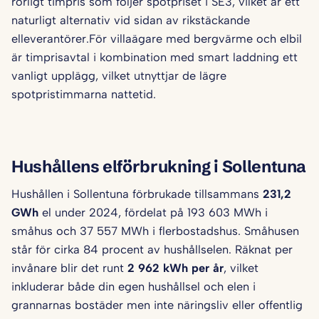
rörligt timpris som följer spotpriset i SE3, vilket är ett
naturligt alternativ vid sidan av rikstäckande
elleverantörer.För villaägare med bergvärme och elbil
är timprisavtal i kombination med smart laddning ett
vanligt upplägg, vilket utnyttjar de lägre
spotpristimmarna nattetid.
Hushållens elförbrukning i Sollentuna
Hushållen i Sollentuna förbrukade tillsammans
231,2
GWh
el under 2024, fördelat på 193 603 MWh i
småhus och 37 557 MWh i flerbostadshus. Småhusen
står för cirka 84 procent av hushållselen. Räknat per
invånare blir det runt
2 962 kWh per år
, vilket
inkluderar både din egen hushållsel och elen i
grannarnas bostäder men inte näringsliv eller offentlig