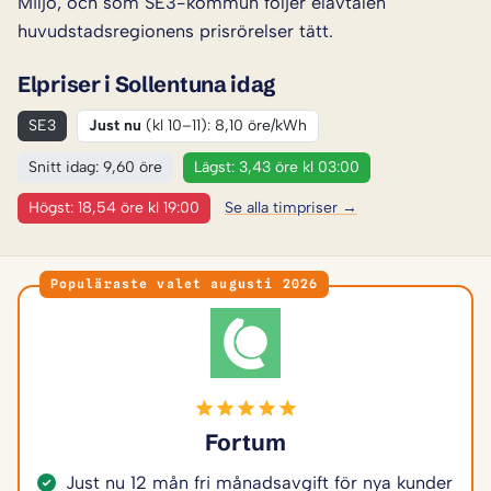
Miljö, och som SE3-kommun följer elavtalen
huvudstadsregionens prisrörelser tätt.
Elpriser i Sollentuna idag
SE3
Just nu
(kl 10–11): 8,10 öre/kWh
Snitt idag: 9,60 öre
Lägst: 3,43 öre kl 03:00
Högst: 18,54 öre kl 19:00
Se alla timpriser →
Populäraste valet augusti 2026
Fortum
Just nu 12 mån fri månadsavgift för nya kunder