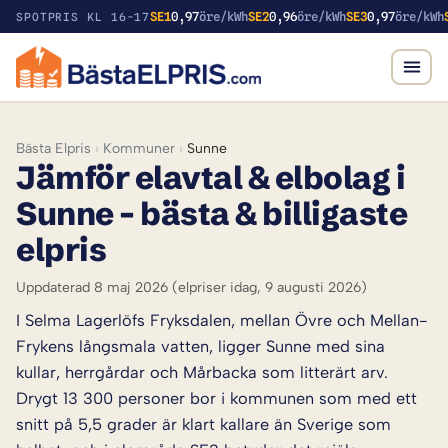
SE1
0,97
öre/kWh
SE2
0,96
öre/kWh
SE3
0,97
öre/kWh
SPOTPRIS KL 16-17
Bästa Elpris
›
Kommuner
›
Sunne
Jämför elavtal & elbolag i
Sunne – bästa & billigaste
elpris
Uppdaterad 8 maj 2026
(elpriser idag, 9 augusti 2026)
I Selma Lagerlöfs Fryksdalen, mellan Övre och Mellan-
Frykens långsmala vatten, ligger Sunne med sina
kullar, herrgårdar och Mårbacka som litterärt arv.
Drygt 13 300 personer bor i kommunen som med ett
snitt på 5,5 grader är klart kallare än Sverige som