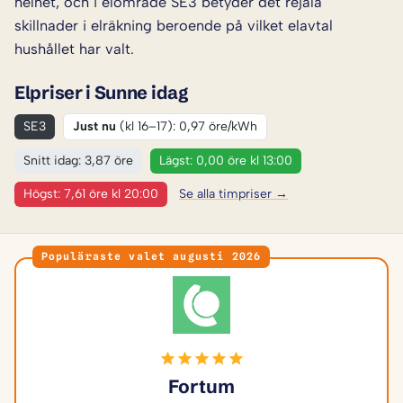
helhet, och i elområde SE3 betyder det rejäla
skillnader i elräkning beroende på vilket elavtal
hushållet har valt.
Elpriser i Sunne idag
SE3
Just nu
(kl 16–17): 0,97 öre/kWh
Snitt idag: 3,87 öre
Lägst: 0,00 öre kl 13:00
Högst: 7,61 öre kl 20:00
Se alla timpriser →
Populäraste valet augusti 2026
Fortum