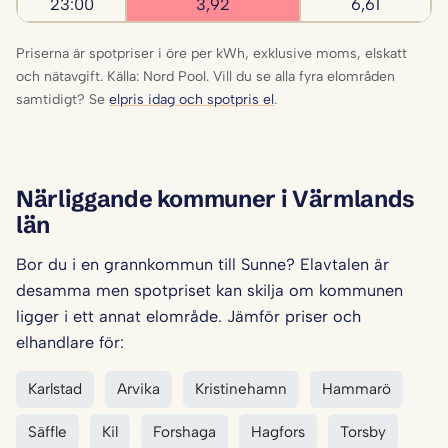
23:00
3,92
6,61
Priserna är spotpriser i öre per kWh, exklusive moms, elskatt
och nätavgift. Källa: Nord Pool. Vill du se alla fyra elområden
samtidigt? Se
elpris idag och spotpris el
.
Närliggande kommuner i Värmlands
län
Bor du i en grannkommun till Sunne? Elavtalen är
desamma men spotpriset kan skilja om kommunen
ligger i ett annat elområde. Jämför priser och
elhandlare för:
Karlstad
Arvika
Kristinehamn
Hammarö
Säffle
Kil
Forshaga
Hagfors
Torsby