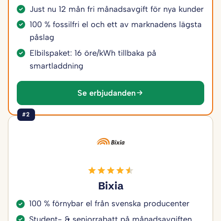
Just nu 12 mån fri månadsavgift för nya kunder
100 % fossilfri el och ett av marknadens lägsta
påslag
Elbilspaket: 16 öre/kWh tillbaka på
smartladdning
Se erbjudanden
#2
Bixia
100 % förnybar el från svenska producenter
Student- & seniorrabatt på månadsavgiften