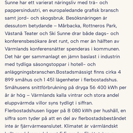
Sunne har ett varierat näringsliv med trä- och
pappersindustri, en europaledande grafisk bransch
samt jord- och skogsbruk. Besöksnäringen är
dessutom betydande – Mårbacka, Rottneros Park,
Västanå Teater och Ski Sunne drar både dags- och
konferensbesökare året runt, och mer än hälften av
Värmlands konferensnätter spenderas i kommunen.
Det här ger sammanlagt en jämn baslast i industrin
med tydliga säsongstoppar i hotell- och
anläggningsbranschen.Bostadsmässigt finns cirka 4
899 småhus och 1 451 lägenheter i flerbostadshus.
Småhusens snittförbrukning på dryga 56 400 kWh per
år är hög – Värmlands kalla vintrar och stora andel
eluppvärmda villor syns tydligt i siffran.
Flerbostadshusen ligger på 8 080 kWh per hushåll, en
siffra som tyder på att en del av flerbostadsbeståndet
inte är fjärrvärmeanslutet. Klimatet är värmländskt