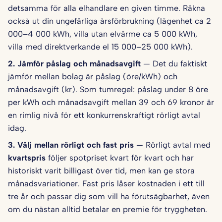
detsamma för alla elhandlare en given timme. Räkna
också ut din ungefärliga årsförbrukning (lägenhet ca 2
000–4 000 kWh, villa utan elvärme ca 5 000 kWh,
villa med direktverkande el 15 000–25 000 kWh).
2. Jämför påslag och månadsavgift
— Det du faktiskt
jämför mellan bolag är påslag (öre/kWh) och
månadsavgift (kr). Som tumregel: påslag under 8 öre
per kWh och månadsavgift mellan 39 och 69 kronor är
en rimlig nivå för ett konkurrenskraftigt rörligt avtal
idag.
3. Välj mellan rörligt och fast pris
— Rörligt avtal med
kvartspris
följer spotpriset kvart för kvart och har
historiskt varit billigast över tid, men kan ge stora
månadsvariationer. Fast pris låser kostnaden i ett till
tre år och passar dig som vill ha förutsägbarhet, även
om du nästan alltid betalar en premie för tryggheten.