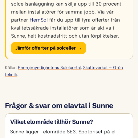
solcellsanläggning kan skilja upp till 30 procent
mellan installatörer för samma jobb. Via vår
partner
HemSol
får du upp till fyra offerter från
kvalitetssäkrade installatörer som är aktiva i
Sunne, helt kostnadsfritt och utan förpliktelser.
Jämför offerter på solceller →
Källor:
Energimyndighetens Solelportal
,
Skatteverket – Grön
teknik
.
Frågor & svar om elavtal i Sunne
Vilket elområde tillhör Sunne?
Sunne ligger i elområde SE3. Spotpriset på el