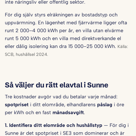
inte näringsliv eller offentlig sektor.
För dig själv styrs elräkningen av bostadstyp och
uppvärmning. En lägenhet med fjärrvärme ligger ofta
runt 2 000–4 000 kWh per år, en villa utan elvärme
runt 5 000 kWh och en villa med direktverkande el
eller dålig isolering kan dra 15 000–25 000 kWh.
Källa:
SCB, hushållsel 2024.
Så väljer du rätt elavtal i Sunne
Tre kostnader avgör vad du betalar varje månad:
spotpriset
i ditt elområde, elhandlarens
påslag
i öre
per kWh och en fast
månadsavgift
.
1. Identifiera ditt elområde och hushålls­typ
— För dig i
Sunne är det spotpriset i SE3 som dominerar och är