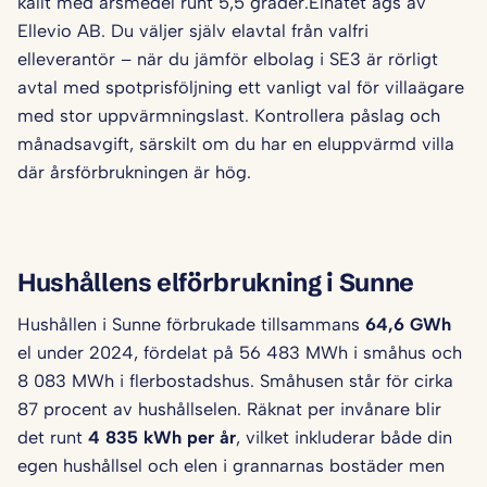
kallt med årsmedel runt 5,5 grader.Elnätet ägs av
Ellevio AB. Du väljer själv elavtal från valfri
elleverantör – när du jämför elbolag i SE3 är rörligt
avtal med spotprisföljning ett vanligt val för villaägare
med stor uppvärmningslast. Kontrollera påslag och
månadsavgift, särskilt om du har en eluppvärmd villa
där årsförbrukningen är hög.
Hushållens elförbrukning i Sunne
Hushållen i Sunne förbrukade tillsammans
64,6 GWh
el under 2024, fördelat på 56 483 MWh i småhus och
8 083 MWh i flerbostadshus. Småhusen står för cirka
87 procent av hushållselen. Räknat per invånare blir
det runt
4 835 kWh per år
, vilket inkluderar både din
egen hushållsel och elen i grannarnas bostäder men