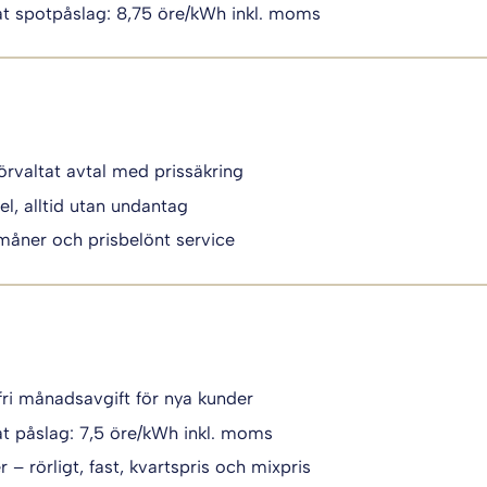
t spotpåslag: 8,75 öre/kWh inkl. moms
örvaltat avtal med prissäkring
el, alltid utan undantag
måner och prisbelönt service
fri månadsavgift för nya kunder
t påslag: 7,5 öre/kWh inkl. moms
 – rörligt, fast, kvartspris och mixpris