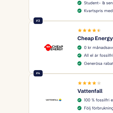
Student- & sen
Kvartspris med
#3
Cheap Energy
0 kr månadsavg
All el är fossilfr
Generösa rabat
#4
Vattenfall
100 % fossilfri e
Följ förbruknin