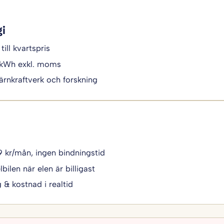
gi
till kvartspris
/kWh exkl. moms
ärnkraftverk och forskning
49 kr/mån, ingen bindningstid
bilen när elen är billigast
g & kostnad i realtid