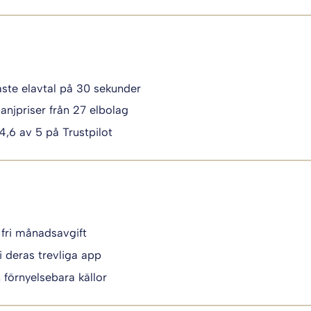
igaste elavtal på 30 sekunder
anjpriser från 27 elbolag
 4,6 av 5 på Trustpilot
 fri månadsavgift
i deras trevliga app
n förnyelsebara källor