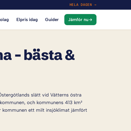
HELA DAGEN →
bolag
Elpris idag
Guider
Jämför nu
na – bästa &
stergötlands slätt vid Vätterns östra
t i kommunen, och kommunens 413 km²
kommunen ett milt insjöklimat jämfört