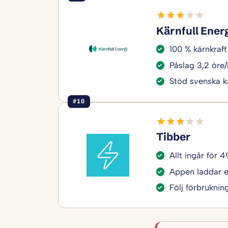
Kärnfull Ener
100 % kärnkraft 
Påslag 3,2 öre
Stöd svenska k
#10
Tibber
Allt ingår för 
Appen laddar el
Följ förbruknin