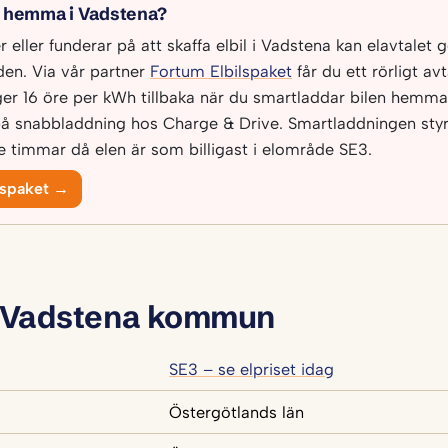
l hemma i Vadstena?
eller funderar på att skaffa elbil i Vadstena kan elavtalet g
en. Via vår partner
Fortum Elbilspaket
får du ett rörligt av
ger 16 öre per kWh tillbaka när du smartladdar bilen hemma
på snabbladdning hos Charge & Drive. Smartladdningen sty
de timmar då elen är som billigast i elområde SE3.
lspaket →
 Vadstena kommun
SE3 – se elpriset idag
Östergötlands län