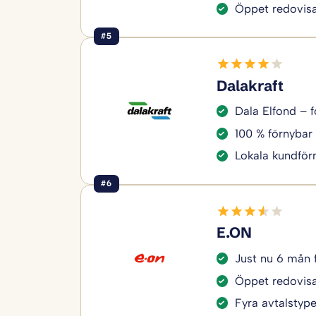
Öppet redovisa
#5
Dalakraft
Dala Elfond – f
100 % förnybar 
Lokala kundför
#6
E.ON
Just nu 6 mån 
Öppet redovisa
Fyra avtalstyper