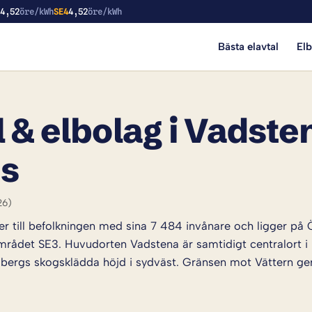
3
4,52
öre/kWh
SE4
4,52
öre/kWh
Bästa elavtal
El
 & elbolag i Vadste
is
26)
till befolkningen med sina 7 484 invånare och ligger på Ö
området SE3. Huvudorten Vadstena är samtidigt centralor
gs skogsklädda höjd i sydväst. Gränsen mot Vättern ger 