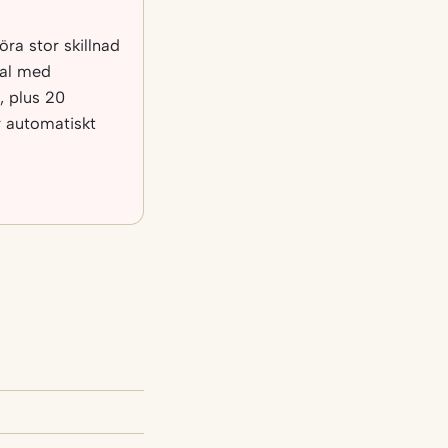
öra stor skillnad
tal med
, plus 20
r automatiskt