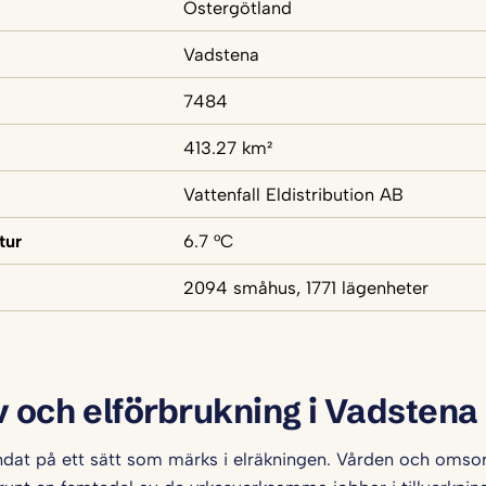
Östergötland
Vadstena
7484
413.27 km²
Vattenfall Eldistribution AB
tur
6.7 °C
2094 småhus, 1771 lägenheter
v och elförbrukning i Vadstena
andat på ett sätt som märks i elräkningen. Vården och omso