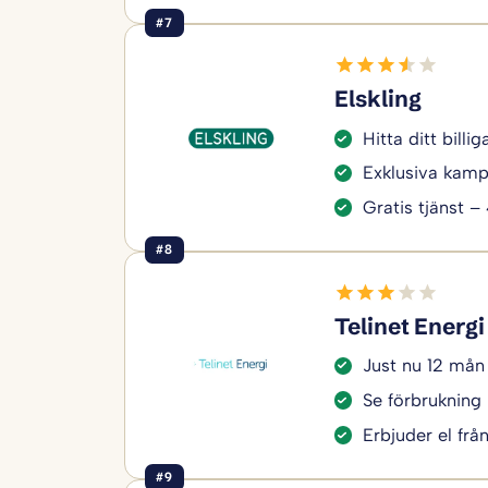
#7
Elskling
Hitta ditt bill
Exklusiva kamp
Gratis tjänst –
#8
Telinet Energi
Just nu 12 mån
Se förbrukning 
Erbjuder el frå
#9