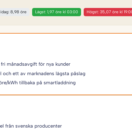
 idag: 8,98 öre
Lägst: 1,97 öre kl 03:00
Högst: 35,07 öre kl 19:0
 fri månadsavgift för nya kunder
 el och ett av marknadens lägsta påslag
 öre/kWh tillbaka på smartladdning
 el från svenska producenter