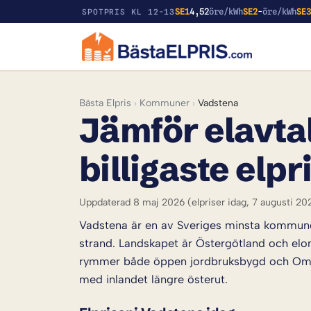
SE1
4,52
öre/kWh
SE2
-
öre/kWh
SE
SPOTPRIS KL 12-13
Bästa Elpris
›
Kommuner
›
Vadstena
Jämför elavtal
billigaste elpr
Uppdaterad 8 maj 2026
(elpriser idag, 7 augusti 20
Vadstena är en av Sveriges minsta kommuner 
strand. Landskapet är Östergötland och el
rymmer både öppen jordbruksbygd och Omber
med inlandet längre österut.