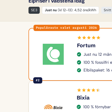
Elpriser i Vadstena idag
SE3
Just nu
(kl 12–13): 4,52 öre/kWh
Snitt
Populäraste valet augusti 2026
Fortum
Just nu 12 mån
100 % fossilfri
Elbilspaket: 16
#2
Bixia
100 % förnybar