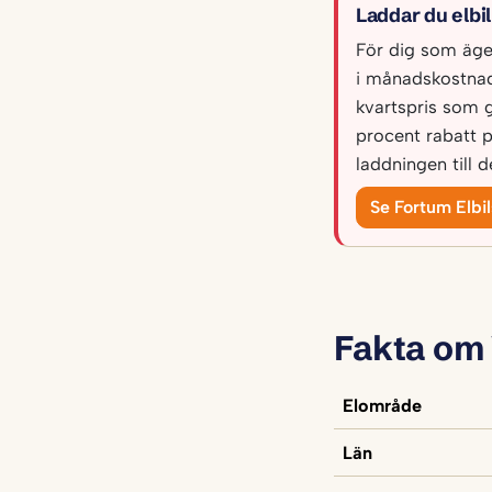
Laddar du elbi
För dig som äger 
i månadskostnad
kvartspris som 
procent rabatt 
laddningen till 
Se Fortum Elbi
Fakta om
Elområde
Län