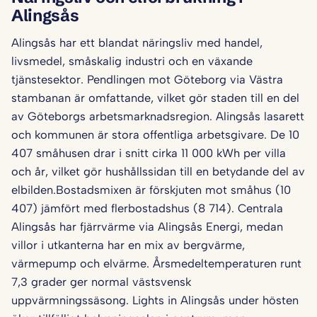
Alingsås
Alingsås har ett blandat näringsliv med handel,
livsmedel, småskalig industri och en växande
tjänstesektor. Pendlingen mot Göteborg via Västra
stambanan är omfattande, vilket gör staden till en del
av Göteborgs arbetsmarknadsregion. Alingsås lasarett
och kommunen är stora offentliga arbetsgivare. De 10
407 småhusen drar i snitt cirka 11 000 kWh per villa
och år, vilket gör hushållssidan till en betydande del av
elbilden.Bostadsmixen är förskjuten mot småhus (10
407) jämfört med flerbostadshus (8 714). Centrala
Alingsås har fjärrvärme via Alingsås Energi, medan
villor i utkanterna har en mix av bergvärme,
värmepump och elvärme. Årsmedel­temperaturen runt
7,3 grader ger normal västsvensk
uppvärmningssäsong. Lights in Alingsås under hösten