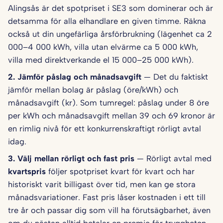
Alingsås är det spotpriset i SE3 som dominerar och är
detsamma för alla elhandlare en given timme. Räkna
också ut din ungefärliga årsförbrukning (lägenhet ca 2
000–4 000 kWh, villa utan elvärme ca 5 000 kWh,
villa med direktverkande el 15 000–25 000 kWh).
2. Jämför påslag och månadsavgift
— Det du faktiskt
jämför mellan bolag är påslag (öre/kWh) och
månadsavgift (kr). Som tumregel: påslag under 8 öre
per kWh och månadsavgift mellan 39 och 69 kronor är
en rimlig nivå för ett konkurrenskraftigt rörligt avtal
idag.
3. Välj mellan rörligt och fast pris
— Rörligt avtal med
kvartspris
följer spotpriset kvart för kvart och har
historiskt varit billigast över tid, men kan ge stora
månadsvariationer. Fast pris låser kostnaden i ett till
tre år och passar dig som vill ha förutsägbarhet, även