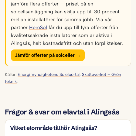
jämföra flera offerter — priset på en
solcellsanläggning kan skilja upp till 30 procent
mellan installatörer för samma jobb. Via vår
partner
HemSol
får du upp till fyra offerter från
kvalitetssäkrade installatörer som är aktiva i
Alingsås, helt kostnadsfritt och utan förpliktelser.
Jämför offerter på solceller →
Källor:
Energimyndighetens Solelportal
,
Skatteverket – Grön
teknik
.
Frågor & svar om elavtal i Alingsås
Vilket elområde tillhör Alingsås?