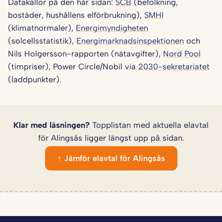
Datakällor på den här sidan:
SCB
(befolkning,
bostäder, hushållens elförbrukning),
SMHI
(klimatnormaler),
Energimyndigheten
(solcellsstatistik),
Energimarknadsinspektionen
och
Nils Holgersson-rapporten (nätavgifter),
Nord Pool
(timpriser), Power Circle/Nobil via
2030-sekretariatet
(laddpunkter).
Klar med läsningen?
Topplistan med aktuella elavtal
för Alingsås ligger längst upp på sidan.
↑ Jämför elavtal för Alingsås