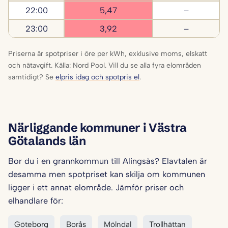
22:00
5,47
–
23:00
3,92
–
Priserna är spotpriser i öre per kWh, exklusive moms, elskatt
och nätavgift. Källa: Nord Pool. Vill du se alla fyra elområden
samtidigt? Se
elpris idag och spotpris el
.
Närliggande kommuner i Västra
Götalands län
Bor du i en grannkommun till Alingsås? Elavtalen är
desamma men spotpriset kan skilja om kommunen
ligger i ett annat elområde. Jämför priser och
elhandlare för:
Göteborg
Borås
Mölndal
Trollhättan