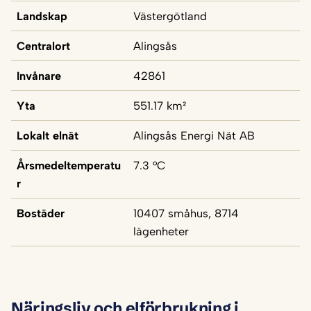
Landskap
Västergötland
Centralort
Alingsås
Invånare
42861
Yta
551.17 km²
Lokalt elnät
Alingsås Energi Nät AB
Årsmedeltemperatu
7.3 °C
r
Bostäder
10407 småhus, 8714
lägenheter
Näringsliv och elförbrukning i