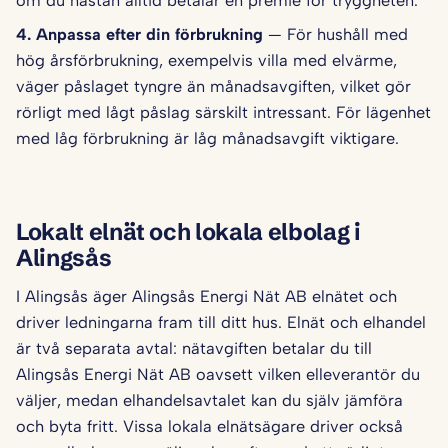
om du nästan alltid betalar en premie för tryggheten.
4. Anpassa efter din förbrukning
— För hushåll med
hög årsförbrukning, exempelvis villa med elvärme,
väger påslaget tyngre än månadsavgiften, vilket gör
rörligt med lågt påslag särskilt intressant. För lägenhet
med låg förbrukning är låg månadsavgift viktigare.
Lokalt elnät och lokala elbolag i
Alingsås
I Alingsås äger Alingsås Energi Nät AB elnätet och
driver ledningarna fram till ditt hus. Elnät och elhandel
är två separata avtal: nätavgiften betalar du till
Alingsås Energi Nät AB oavsett vilken elleverantör du
väljer, medan elhandelsavtalet kan du själv jämföra
och byta fritt. Vissa lokala elnätsägare driver också