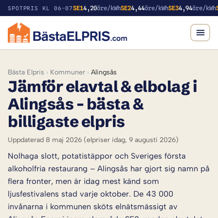
SE1
4,20
öre/kWh
SE2
4,44
öre/kWh
SE3
4,94
öre/kWh
SPOTPRIS KL 06-07
Bästa Elpris
›
Kommuner
›
Alingsås
Jämför elavtal & elbolag i
Alingsås – bästa &
billigaste elpris
Uppdaterad 8 maj 2026
(elpriser idag, 9 augusti 2026)
Nolhaga slott, potatistäppor och Sveriges första
alkoholfria restaurang – Alingsås har gjort sig namn på
flera fronter, men är idag mest känd som
ljusfestivalens stad varje oktober. De 43 000
invånarna i kommunen sköts elnätsmässigt av