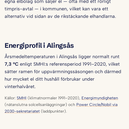
egna elbolag som säljer el — ofta med ett rörligt
timpris-avtal — i kommunen, vilket kan vara ett
alternativ vid sidan av de rikstäckande elhandlarna.
Energiprofil i Alingsås
Årsmedeltemperaturen i Alingsås ligger normalt runt
7,3 °C
enligt SMHI:s referensperiod 1991–2020, vilket
sätter ramen för uppvärmningssäsongen och därmed
hur mycket el ditt hushåll förbrukar under
vinterhalvåret.
Källor:
SMHI
(klimatnormaler 1991–2020),
Energimyndigheten
(nätanslutna solcellsanläggningar) och
Power Circle/Nobil via
2030-sekretariatet
(laddpunkter).