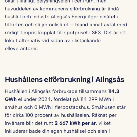
ökar tillfälligt belysnings­elen i centrum, men
huvuddelen av kommunens elförbrukning är ändå
hushåll och industri.Alingsås Energi äger elnätet i
tätorten och säljer också el — bland annat avtal med
rörligt timpris kopplat till spotpriset i SE3. Det är ett
lokalt alternativ vid sidan av rikstäckande
elleverantörer.
Hushållens elförbrukning i Alingsås
Hushållen i Alingsås förbrukade tillsammans
114,3
GWh
el under 2024, fördelat på 114 299 MWh i
småhus och 0 MWh i flerbostadshus. Småhusen står
för cirka 100 procent av hushållselen. Räknat per
invånare blir det runt
2 667 kWh per år
, vilket
inkluderar både din egen hushållsel och elen i