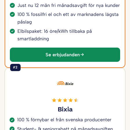
Just nu 12 mån fri månadsavgift för nya kunder
100 % fossilfri el och ett av marknadens lägsta
påslag
Elbilspaket: 16 öre/kWh tillbaka på
smartladdning
Se erbjudanden
#2
Bixia
100 % förnybar el från svenska producenter
Student- & seniorrabatt på månadsavgiften