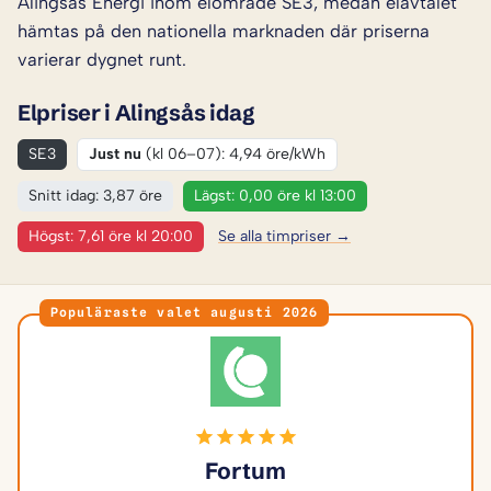
Alingsås Energi inom elområde SE3, medan elavtalet
hämtas på den nationella marknaden där priserna
varierar dygnet runt.
Elpriser i Alingsås idag
SE3
Just nu
(kl 06–07): 4,94 öre/kWh
Snitt idag: 3,87 öre
Lägst: 0,00 öre kl 13:00
Högst: 7,61 öre kl 20:00
Se alla timpriser →
Populäraste valet augusti 2026
Fortum