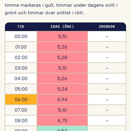
timme markeras i gult, timmar under dagens snitt i
grönt och timmar över snittet i rött.
TID
IDAG (ÖRE)
IMORGON
00:00
5,51
–
01:00
5,26
–
02:00
5,28
–
03:00
5,10
–
04:00
5,26
–
05:00
5,24
–
06:00
4,94
–
07:00
5,41
–
08:00
4,75
–
09:00
3,52
–