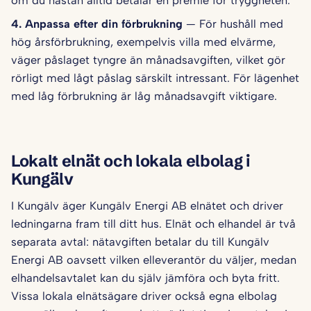
om du nästan alltid betalar en premie för tryggheten.
4. Anpassa efter din förbrukning
— För hushåll med
hög årsförbrukning, exempelvis villa med elvärme,
väger påslaget tyngre än månadsavgiften, vilket gör
rörligt med lågt påslag särskilt intressant. För lägenhet
med låg förbrukning är låg månadsavgift viktigare.
Lokalt elnät och lokala elbolag i
Kungälv
I Kungälv äger Kungälv Energi AB elnätet och driver
ledningarna fram till ditt hus. Elnät och elhandel är två
separata avtal: nätavgiften betalar du till Kungälv
Energi AB oavsett vilken elleverantör du väljer, medan
elhandelsavtalet kan du själv jämföra och byta fritt.
Vissa lokala elnätsägare driver också egna elbolag