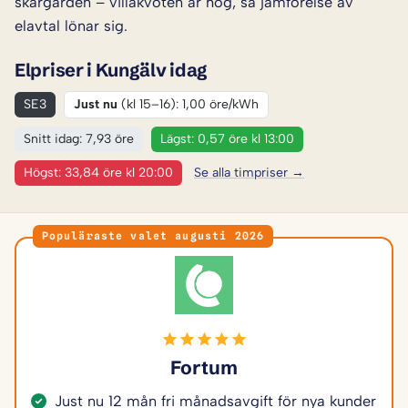
skärgården – villakvoten är hög, så jämförelse av
elavtal lönar sig.
Elpriser i Kungälv idag
SE3
Just nu
(kl 15–16): 1,00 öre/kWh
Snitt idag: 7,93 öre
Lägst: 0,57 öre kl 13:00
Högst: 33,84 öre kl 20:00
Se alla timpriser →
Populäraste valet augusti 2026
Fortum
Just nu 12 mån fri månadsavgift för nya kunder