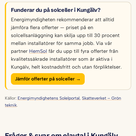
Funderar du på solceller i Kungälv?
Energimyndigheten rekommenderar att alltid
jämföra flera offerter — priset på en
solcellsanläggning kan skilja upp till 30 procent
mellan installatörer för samma jobb. Via vår
partner
HemSol
får du upp till fyra offerter från
kvalitetssäkrade installatörer som är aktiva i
Kungälv, helt kostnadsfritt och utan förpliktelser.
Jämför offerter på solceller →
Källor:
Energimyndighetens Solelportal
,
Skatteverket – Grön
teknik
.
Frågor & svar om elavtal i Kungälv