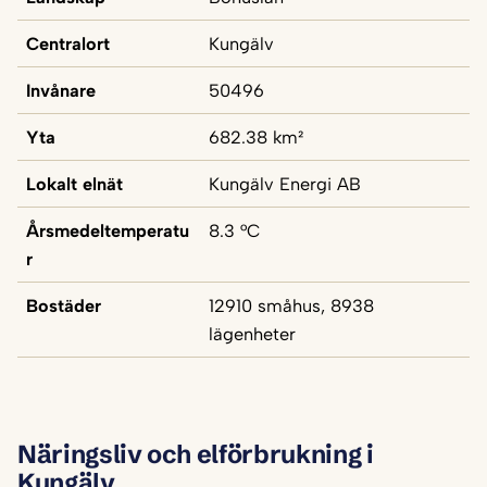
Centralort
Kungälv
Invånare
50496
Yta
682.38 km²
Lokalt elnät
Kungälv Energi AB
Årsmedeltemperatu
8.3 °C
r
Bostäder
12910 småhus, 8938
lägenheter
Näringsliv och elförbrukning i
Kungälv