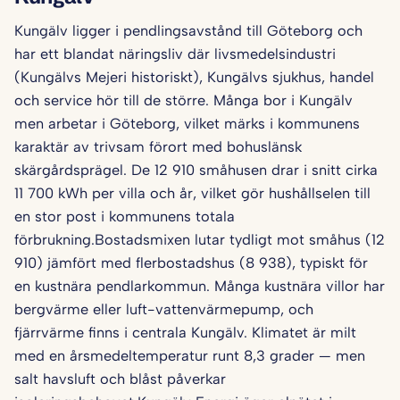
Kungälv ligger i pendlingsavstånd till Göteborg och
har ett blandat näringsliv där livsmedelsindustri
(Kungälvs Mejeri historiskt), Kungälvs sjukhus, handel
och service hör till de större. Många bor i Kungälv
men arbetar i Göteborg, vilket märks i kommunens
karaktär av trivsam förort med bohuslänsk
skärgårdsprägel. De 12 910 småhusen drar i snitt cirka
11 700 kWh per villa och år, vilket gör hushålls­elen till
en stor post i kommunens totala
förbrukning.Bostadsmixen lutar tydligt mot småhus (12
910) jämfört med flerbostadshus (8 938), typiskt för
en kustnära pendlarkommun. Många kustnära villor har
bergvärme eller luft-vatten­värmepump, och
fjärrvärme finns i centrala Kungälv. Klimatet är milt
med en årsmedel­temperatur runt 8,3 grader — men
salt havsluft och blåst påverkar