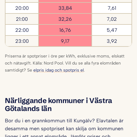
20:00
33,84
7,61
21:00
32,26
7,02
22:00
16,76
5,47
23:00
9,17
3,92
Priserna är spotpriser i öre per kWh, exklusive moms, elskatt
och nätavgift. Källa: Nord Pool. Vill du se alla fyra elområden
samtidigt? Se
elpris idag och spotpris el
.
Närliggande kommuner i Västra
Götalands län
Bor du i en grannkommun till Kungälv? Elavtalen är
desamma men spotpriset kan skilja om kommunen
ligger i ett annat elområde. Jämför priser och