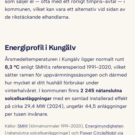
som säljer el — ofta med ett rörligt timpris-avtal — i
kommunen, vilket kan vara ett alternativ vid sidan av
de rikstäckande elhandlarna.
Energiprofil i Kungälv
Årsmedeltemperaturen i Kungälv ligger normalt runt
8,3 °C
enligt SMHI:s referensperiod 1991–2020, vilket
sätter ramen för uppvärmningssäsongen och därmed
hur mycket el ditt hushåll förbrukar under
vinterhalvåret. I kommunen finns
2 245 nätanslutna
solcellsanläggningar
med en samlad installerad effekt
på cirka 29,4 MW (2024), ungefär 44,5 anläggningar
per tusen invånare.
Källor:
SMHI
(klimatnormaler 1991–2020),
Energimyndigheten
(nätanslutna solcellsanläggningar) och
Power Circle/Nobil via