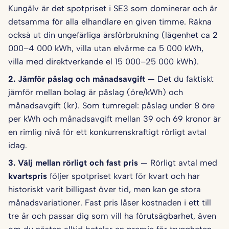
Kungälv är det spotpriset i SE3 som dominerar och är
detsamma för alla elhandlare en given timme. Räkna
också ut din ungefärliga årsförbrukning (lägenhet ca 2
000–4 000 kWh, villa utan elvärme ca 5 000 kWh,
villa med direktverkande el 15 000–25 000 kWh).
2. Jämför påslag och månadsavgift
— Det du faktiskt
jämför mellan bolag är påslag (öre/kWh) och
månadsavgift (kr). Som tumregel: påslag under 8 öre
per kWh och månadsavgift mellan 39 och 69 kronor är
en rimlig nivå för ett konkurrenskraftigt rörligt avtal
idag.
3. Välj mellan rörligt och fast pris
— Rörligt avtal med
kvartspris
följer spotpriset kvart för kvart och har
historiskt varit billigast över tid, men kan ge stora
månadsvariationer. Fast pris låser kostnaden i ett till
tre år och passar dig som vill ha förutsägbarhet, även