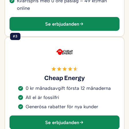
Kvartspris med 0 öre påslag – 49 kr/mån
online
Se erbjudanden
#3
Cheap Energy
0 kr månadsavgift första 12 månaderna
All el är fossilfri
Generösa rabatter för nya kunder
Se erbjudanden