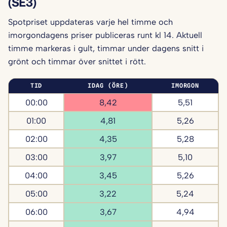
(SE3)
Spotpriset uppdateras varje hel timme och
imorgondagens priser publiceras runt kl 14. Aktuell
timme markeras i gult, timmar under dagens snitt i
grönt och timmar över snittet i rött.
TID
IDAG (ÖRE)
IMORGON
00:00
8,42
5,51
01:00
4,81
5,26
02:00
4,35
5,28
03:00
3,97
5,10
04:00
3,45
5,26
05:00
3,22
5,24
06:00
3,67
4,94