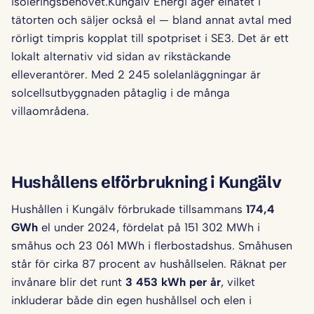
isoleringsbehovet.Kungälv Energi äger elnätet i
tätorten och säljer också el — bland annat avtal med
rörligt timpris kopplat till spotpriset i SE3. Det är ett
lokalt alternativ vid sidan av rikstäckande
elleverantörer. Med 2 245 solel­anläggningar är
solcellsutbyggnaden påtaglig i de många
villaområdena.
Hushållens elförbrukning i Kungälv
Hushållen i Kungälv förbrukade tillsammans
174,4
GWh
el under 2024, fördelat på 151 302 MWh i
småhus och 23 061 MWh i flerbostadshus. Småhusen
står för cirka 87 procent av hushållselen. Räknat per
invånare blir det runt
3 453 kWh per år
, vilket
inkluderar både din egen hushållsel och elen i