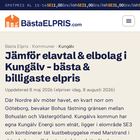
SE1
1,00
öre/kWh
SE2
1,00
öre/kWh
SE3
1,00
öre/kWh
SPOTPRIS KL 15-16
Bästa Elpris
›
Kommuner
›
Kungälv
Jämför elavtal & elbolag i
Kungälv – bästa &
billigaste elpris
Uppdaterad 8 maj 2026
(elpriser idag, 8 augusti 2026)
Där Nordre älv möter havet, en kvart norr om
Göteborg, bevakar Bohus fästning gränsen mellan
Bohuslän och Västergötland. Kungälvs kommun har
egna Kungälv Energi som elnät, ligger i elområde SE3
och kombinerar tät kustbebyggelse med Marstrand i