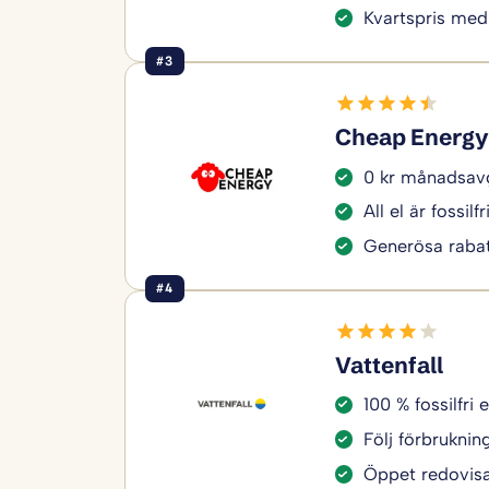
Kvartspris med
#3
Cheap Energy
0 kr månadsavg
All el är fossilfr
Generösa rabat
#4
Vattenfall
100 % fossilfri e
Följ förbruknin
Öppet redovisa