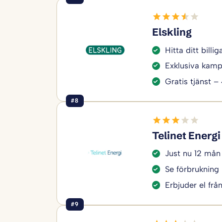
Elskling
Hitta ditt bill
Exklusiva kamp
Gratis tjänst –
#8
Telinet Energi
Just nu 12 mån
Se förbrukning 
Erbjuder el frå
#9