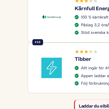
Kärnfull Ener
100 % kärnkraft 
Påslag 3,2 öre
Stöd svenska k
#10
Tibber
Allt ingår för 
Appen laddar el
Följ förbruknin
Laddar du elb