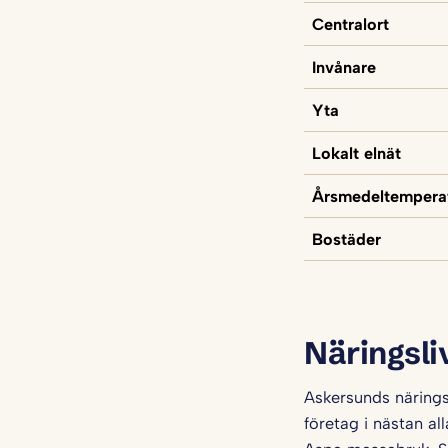
Centralort
Invånare
Yta
Lokalt elnät
Årsmedeltempera
Bostäder
Näringsli
Askersunds närings
företag i nästan al