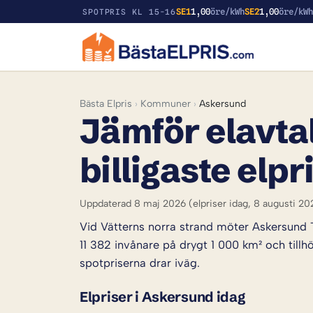
SE1
1,00
öre/kWh
SE2
1,00
öre/kW
SPOTPRIS KL 15-16
Bästa Elpris
›
Kommuner
›
Askersund
Jämför elavtal
billigaste elpr
Uppdaterad 8 maj 2026
(elpriser idag, 8 augusti 20
Vid Vätterns norra strand möter Askersun
11 382 invånare på drygt 1 000 km² och tillh
spotpriserna drar iväg.
Elpriser i Askersund idag