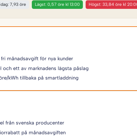
 idag: 7,93 öre
Lägst: 0,57 öre kl 13:00
Högst: 33,84 öre kl 20:0
 fri månadsavgift för nya kunder
 el och ett av marknadens lägsta påslag
 öre/kWh tillbaka på smartladdning
 el från svenska producenter
iorrabatt på månadsavgiften