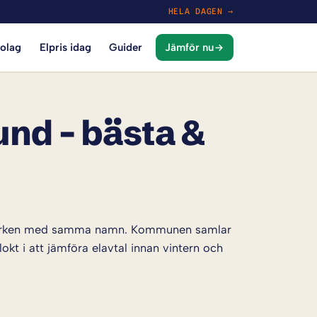
HELA DAGEN →
bolag
Elpris idag
Guider
Jämför nu
und – bästa &
alparken med samma namn. Kommunen samlar
kt i att jämföra elavtal innan vintern och