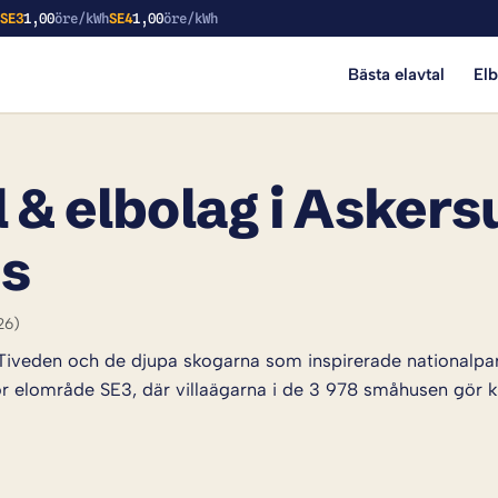
h
SE3
1,00
öre/kWh
SE4
1,00
öre/kWh
Bästa elavtal
El
 & elbolag i Askers
is
26)
d Tiveden och de djupa skogarna som inspirerade nation
ör elområde SE3, där villaägarna i de 3 978 småhusen gör klo