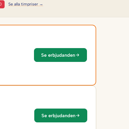
0
Se alla timpriser →
Se erbjudanden
Se erbjudanden