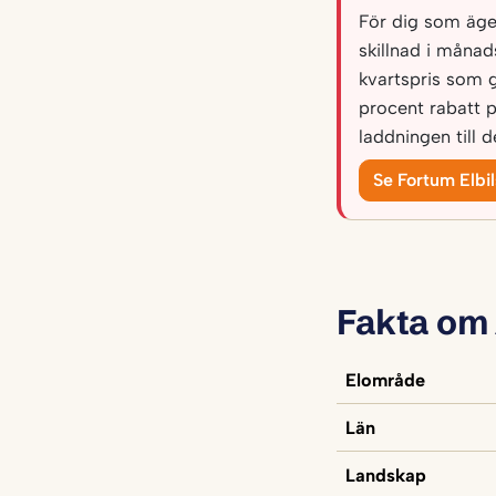
För dig som äger
skillnad i måna
kvartspris som 
procent rabatt 
laddningen till 
Se Fortum Elbi
Fakta om
Elområde
Län
Landskap