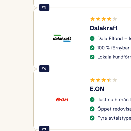
#5
Dalakraft
Dala Elfond – f
100 % förnybar 
Lokala kundför
#6
E.ON
Just nu 6 mån 
Öppet redovisa
Fyra avtalstyper
#7