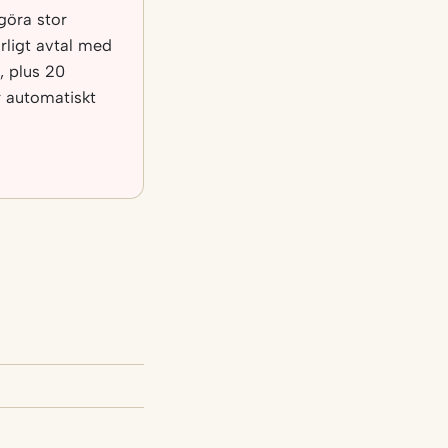
 göra stor
örligt avtal med
, plus 20
r automatiskt