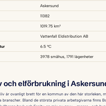
Askersund
11382
1019.75 km²
Vattenfall Eldistribution AB
tur
6.5 °C
3978 småhus, 1791 lägenheter
v och elförbrukning i Askersun
liv är ovanligt brett för en kommun av den här storleken, 
la branscher. Bland de största privata arbetsgivarna finns B