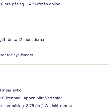
 0 öre påslag – 49 kr/mån online
ift första 12 månaderna
i
ter för nya kunder
l ingår alltid
g & kostnad i appen Mitt Vattenfall
t spotpåslag: 8,75 öre/kWh inkl. moms