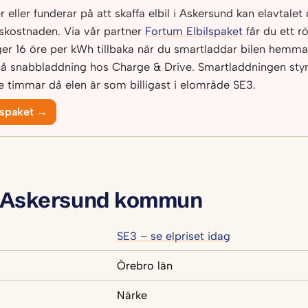
 eller funderar på att skaffa elbil i Askersund kan elavtalet
dskostnaden. Via vår partner
Fortum Elbilspaket
får du ett r
ger 16 öre per kWh tillbaka när du smartladdar bilen hemma
på snabbladdning hos Charge & Drive. Smartladdningen sty
de timmar då elen är som billigast i elområde SE3.
lspaket →
 Askersund kommun
SE3 – se elpriset idag
Örebro län
Närke