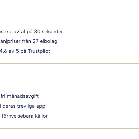
igaste elavtal på 30 sekunder
anjpriser från 27 elbolag
 4,6 av 5 på Trustpilot
 fri månadsavgift
i deras trevliga app
n förnyelsebara källor