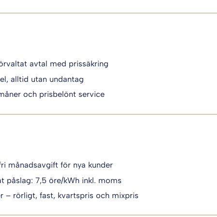
örvaltat avtal med prissäkring
el, alltid utan undantag
måner och prisbelönt service
fri månadsavgift för nya kunder
t påslag: 7,5 öre/kWh inkl. moms
 – rörligt, fast, kvartspris och mixpris