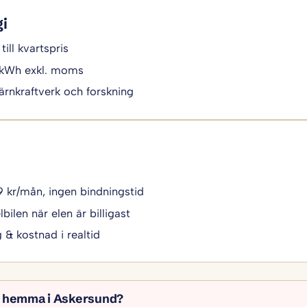
gi
till kvartspris
/kWh exkl. moms
ärnkraftverk och forskning
49 kr/mån, ingen bindningstid
bilen när elen är billigast
g & kostnad i realtid
il hemma i Askersund?