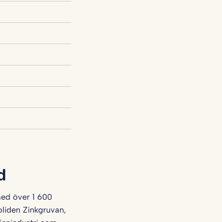
d
med över 1 600
oliden Zinkgruvan,