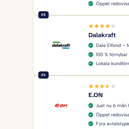
Öppet redovisa
#5
Dalakraft
Dala Elfond – f
100 % förnybar 
Lokala kundför
#6
E.ON
Just nu 6 mån 
Öppet redovisa
Fyra avtalstyper