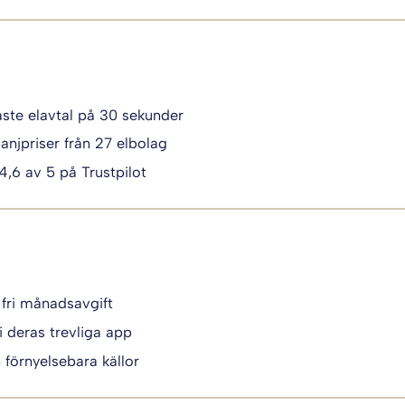
igaste elavtal på 30 sekunder
anjpriser från 27 elbolag
 4,6 av 5 på Trustpilot
 fri månadsavgift
i deras trevliga app
n förnyelsebara källor