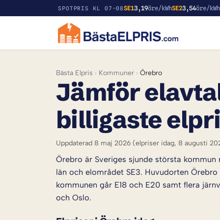
SE1
3,19
öre/kWh
SE2
3,54
öre/kW
SPOTPRIS KL 07-08
Bästa Elpris
›
Kommuner
›
Örebro
Jämför elavtal
billigaste elpr
Uppdaterad 8 maj 2026
(elpriser idag, 8 augusti 20
Örebro är Sveriges sjunde största kommun m
län och elområdet SE3. Huvudorten Örebro 
kommunen går E18 och E20 samt flera järnväg
och Oslo.