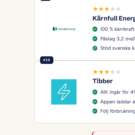
Kärnfull Ener
100 % kärnkraft 
Påslag 3,2 öre
Stöd svenska k
#10
Tibber
Allt ingår för 
Appen laddar el
Följ förbruknin