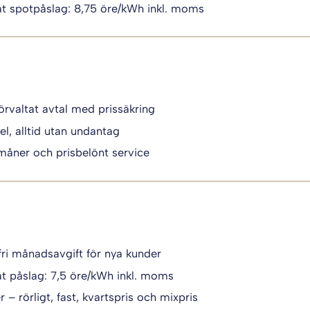
t spotpåslag: 8,75 öre/kWh inkl. moms
örvaltat avtal med prissäkring
el, alltid utan undantag
måner och prisbelönt service
fri månadsavgift för nya kunder
t påslag: 7,5 öre/kWh inkl. moms
 – rörligt, fast, kvartspris och mixpris