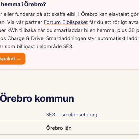
l hemma i Örebro?
eller funderar på att skaffa elbil i Örebro kan elavtalet göra
n. Via vår partner
Fortum Elbilspaket
får du ett rörligt avt
per kWh tillbaka när du smartladdar bilen hemma, plus 20 p
os Charge & Drive. Smartladdningen styr automatiskt laddni
r som billigast i elområde SE3.
lspaket →
 Örebro kommun
SE3 – se elpriset idag
Örebro län