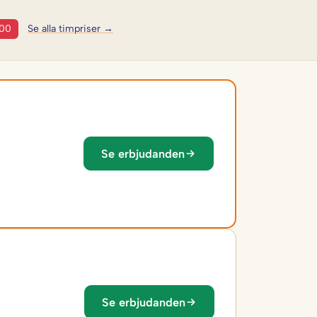
:00
Se alla timpriser →
Se erbjudanden
Se erbjudanden