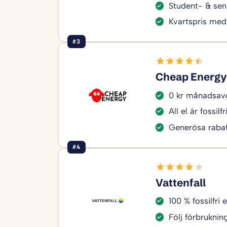
Student- & sen
Kvartspris med
#3
Cheap Energy
0 kr månadsavg
All el är fossilfr
Generösa rabat
#4
Vattenfall
100 % fossilfri e
Följ förbruknin