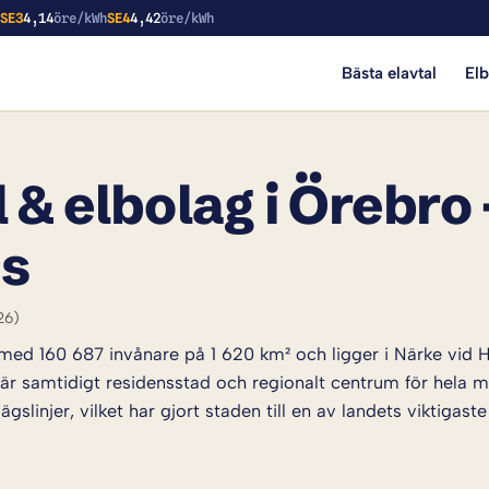
h
SE3
4,14
öre/kWh
SE4
4,42
öre/kWh
Bästa elavtal
El
 & elbolag i Örebro 
is
26)
ed 160 687 invånare på 1 620 km² och ligger i Närke vid H
är samtidigt residensstad och regionalt centrum för hela
slinjer, vilket har gjort staden till en av landets viktiga