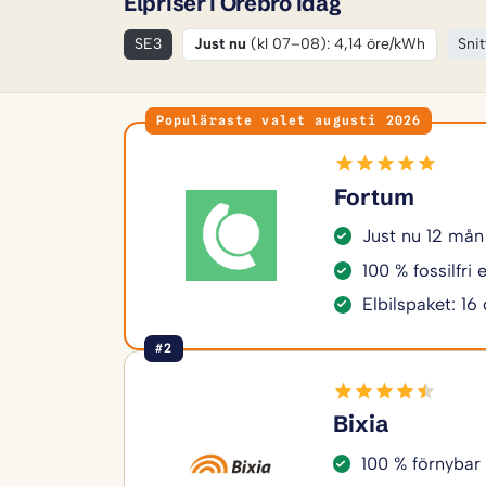
Elpriser i Örebro idag
SE3
Just nu
(kl 07–08): 4,14 öre/kWh
Snit
Populäraste valet augusti 2026
Fortum
Just nu 12 mån
100 % fossilfri
Elbilspaket: 16
#2
Bixia
100 % förnybar