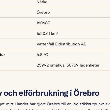
Närke
Örebro
160687
1620.61 km²
Vattenfall Eldistribution AB
tur
6.8 °C
25992 småhus, 50759 lägenheter
v och elförbrukning i Örebro
et mitt i landet har gjort Örebro till en logistikknutpunkt av