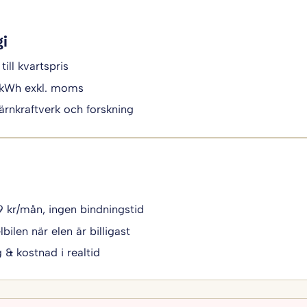
gi
till kvartspris
/kWh exkl. moms
ärnkraftverk och forskning
49 kr/mån, ingen bindningstid
bilen när elen är billigast
g & kostnad i realtid