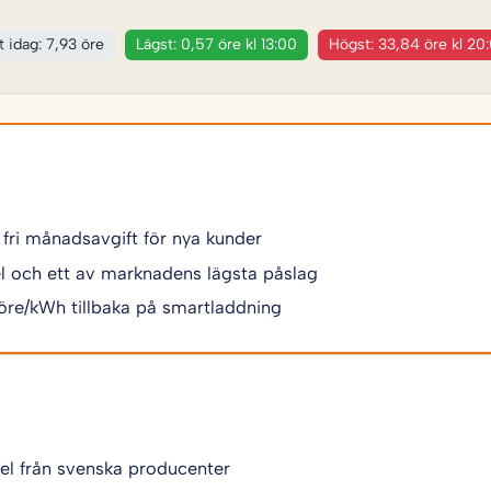
t idag: 7,93 öre
Lägst: 0,57 öre kl 13:00
Högst: 33,84 öre kl 20
 fri månadsavgift för nya kunder
 el och ett av marknadens lägsta påslag
 öre/kWh tillbaka på smartladdning
 el från svenska producenter