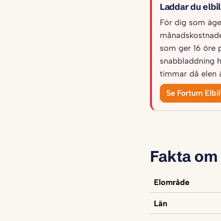
Laddar du elbi
För dig som äger 
månadskostnade
som ger 16 öre 
snabbladdning h
timmar då elen ä
Se Fortum Elbi
Fakta om
Elområde
Län