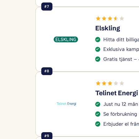
#7
Elskling
Hitta ditt bill
Exklusiva kamp
Gratis tjänst –
#8
Telinet Energi
Just nu 12 mån
Se förbrukning 
Erbjuder el frå
#9