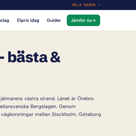
HELA DAGEN →
bolag
Elpris idag
Guider
Jämför nu
– bästa &
jälmarens västra strand. Länet är Örebro
 mellansvenska Bergslagen. Genom
ste vägkorsningar mellan Stockholm, Göteborg