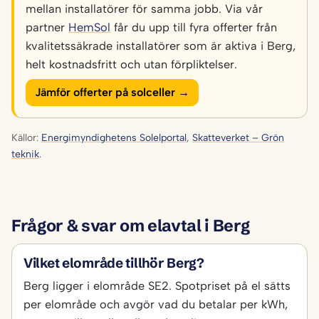
mellan installatörer för samma jobb. Via vår
partner
HemSol
får du upp till fyra offerter från
kvalitetssäkrade installatörer som är aktiva i Berg,
helt kostnadsfritt och utan förpliktelser.
Jämför offerter på solceller →
Källor:
Energimyndighetens Solelportal
,
Skatteverket – Grön
teknik
.
Frågor & svar om elavtal i Berg
Vilket elområde tillhör Berg?
Berg ligger i elområde SE2. Spotpriset på el sätts
per elområde och avgör vad du betalar per kWh,