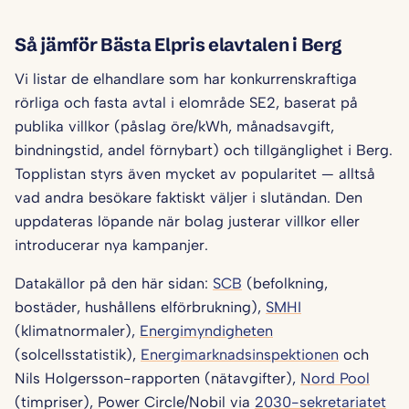
Så jämför Bästa Elpris elavtalen i Berg
Vi listar de elhandlare som har konkurrenskraftiga
rörliga och fasta avtal i elområde SE2, baserat på
publika villkor (påslag öre/kWh, månadsavgift,
bindningstid, andel förnybart) och tillgänglighet i Berg.
Topplistan styrs även mycket av popularitet — alltså
vad andra besökare faktiskt väljer i slutändan. Den
uppdateras löpande när bolag justerar villkor eller
introducerar nya kampanjer.
Datakällor på den här sidan:
SCB
(befolkning,
bostäder, hushållens elförbrukning),
SMHI
(klimatnormaler),
Energimyndigheten
(solcellsstatistik),
Energimarknadsinspektionen
och
Nils Holgersson-rapporten (nätavgifter),
Nord Pool
(timpriser), Power Circle/Nobil via
2030-sekretariatet