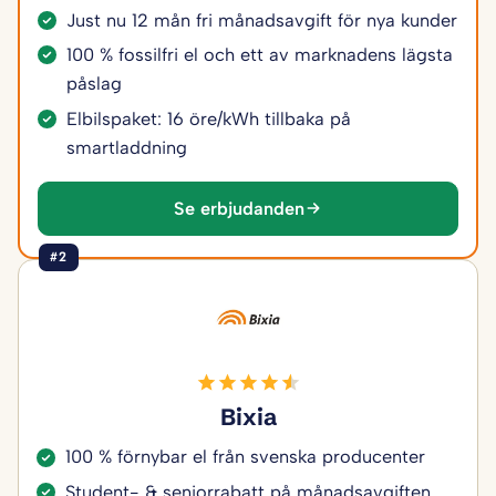
Just nu 12 mån fri månadsavgift för nya kunder
100 % fossilfri el och ett av marknadens lägsta
påslag
Elbilspaket: 16 öre/kWh tillbaka på
smartladdning
Se erbjudanden
#2
Bixia
100 % förnybar el från svenska producenter
Student- & seniorrabatt på månadsavgiften