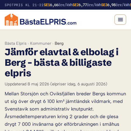
SE1
6,66
öre/kWh
SE2
6,77
öre/kWh
SE3
6,98
öre/kWh
SPOTPRIS KL 21-22
Bästa Elpris
›
Kommuner
›
Berg
Jämför elavtal & elbolag i
Berg – bästa & billigaste
elpris
Uppdaterad 8 maj 2026
(elpriser idag, 6 augusti 2026)
Mellan Storsjön och Oviksfjällen breder Bergs kommun
ut sig över drygt 6 100 km² jämtländsk vildmark, med
Svenstavik som administrativ knutpunkt.
Årsmedeltemperaturen kring 2 grader och de glesa
drygt 7 000 invånarna gör elförbrukningen i småhus