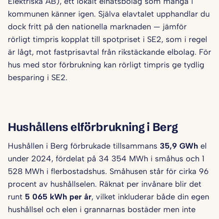
Elektriska AB), ett lokalt elnätsbolag som många i
kommunen känner igen. Själva elavtalet upphandlar du
dock fritt på den nationella marknaden — jämför
rörligt timpris kopplat till spotpriset i SE2, som i regel
är lågt, mot fastprisavtal från rikstäckande elbolag. För
hus med stor förbrukning kan rörligt timpris ge tydlig
besparing i SE2.
Hushållens elförbrukning i Berg
Hushållen i Berg förbrukade tillsammans
35,9 GWh
el
under 2024, fördelat på 34 354 MWh i småhus och 1
528 MWh i flerbostadshus. Småhusen står för cirka 96
procent av hushållselen. Räknat per invånare blir det
runt
5 065 kWh per år
, vilket inkluderar både din egen
hushållsel och elen i grannarnas bostäder men inte