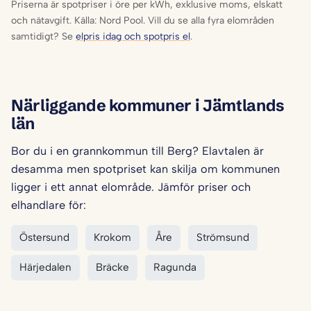
Priserna är spotpriser i öre per kWh, exklusive moms, elskatt
och nätavgift. Källa: Nord Pool. Vill du se alla fyra elområden
samtidigt? Se
elpris idag och spotpris el
.
Närliggande kommuner i Jämtlands
län
Bor du i en grannkommun till Berg? Elavtalen är
desamma men spotpriset kan skilja om kommunen
ligger i ett annat elområde. Jämför priser och
elhandlare för:
Östersund
Krokom
Åre
Strömsund
Härjedalen
Bräcke
Ragunda