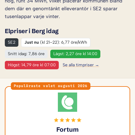
hög, runt 34 MWh, vilket placerar kommunen bland
dem där en genomtänkt elleverantör i SE2 sparar
tusenlappar varje vinter.
Elpriser i Berg idag
SE2
Just nu
(kl 21–22): 6,77 öre/kWh
Snitt idag: 7,86 öre
Lägst: 2,27 öre kl 14:00
Högst: 14,79 öre kl 07:00
Se alla timpriser →
Populäraste valet augusti 2026
Fortum