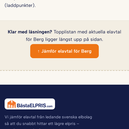
(laddpunkter).
Klar med läsningen?
Topplistan med aktuella elavtal
för Berg ligger längst upp på sidan.
↑ Jämför elavtal för Berg
Vi jämför elavtal från ledande svenska elbolag
så att du snabbt hittar ett lägre elpris –