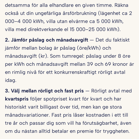
detsamma för alla elhandlare en given timme. Räkna
också ut din ungefärliga årsförbrukning (lägenhet ca 2
000–4 000 kWh, villa utan elvärme ca 5 000 kWh,
villa med direktverkande el 15 000–25 000 kWh).
2. Jämför påslag och månadsavgift
— Det du faktiskt
jämför mellan bolag är påslag (öre/kWh) och
månadsavgift (kr). Som tumregel: påslag under 8 öre
per kWh och månadsavgift mellan 39 och 69 kronor är
en rimlig nivå för ett konkurrenskraftigt rörligt avtal
idag.
3. Välj mellan rörligt och fast pris
— Rörligt avtal med
kvartspris
följer spotpriset kvart för kvart och har
historiskt varit billigast över tid, men kan ge stora
månadsvariationer. Fast pris låser kostnaden i ett till
tre år och passar dig som vill ha förutsägbarhet, även
om du nästan alltid betalar en premie för tryggheten.