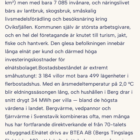
km²) men med bara 7 085 invånare, och näringslivet
bärs av lantbruk, skogsbruk, småskalig
livsmedelsförädling och besöksnäring kring
Oviksfjällen. Kommunen själv är största arbetsgivare,
och en hel del företagande är knutet till turism, jakt,
fiske och hantverk. Den glesa befolkningen innebär
långa elnät per kund och därmed höga
investeringskostnader för
elnätsbolaget.Bostadsbeståndet är extremt
småhustungt: 3 184 villor mot bara 499 lägenheter i
flerbostadshus. Med en årsmedeltemperatur på 2,0 °C
blir eldningssäsongen lång, och hushållen i Berg drar i
snitt drygt 34 MWh per villa — bland de högsta
värdena i landet. Bergvärme, vedpannor och
fjärrvärme i Svenstavik kombineras ofta, men många
hus har fortfarande direktverkande el från 70-talets
utbyggnad.Elnätet drivs av BTEA AB (Bergs Tingslags