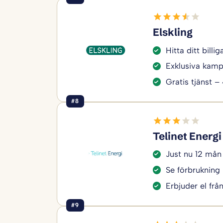
Elskling
Hitta ditt bill
Exklusiva kamp
Gratis tjänst –
#8
Telinet Energi
Just nu 12 mån
Se förbrukning 
Erbjuder el frå
#9