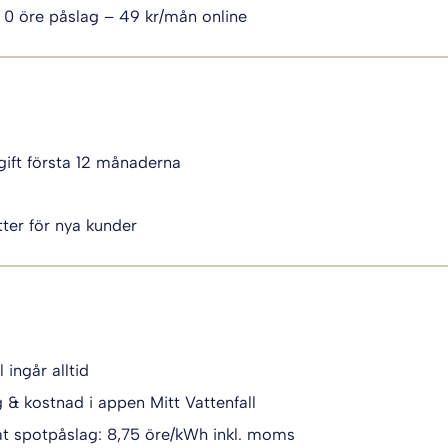
 0 öre påslag – 49 kr/mån online
ift första 12 månaderna
i
ter för nya kunder
l ingår alltid
g & kostnad i appen Mitt Vattenfall
t spotpåslag: 8,75 öre/kWh inkl. moms