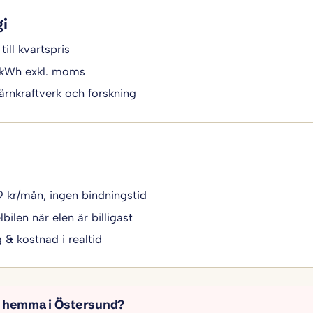
gi
till kvartspris
/kWh exkl. moms
ärnkraftverk och forskning
49 kr/mån, ingen bindningstid
bilen när elen är billigast
g & kostnad i realtid
il hemma i Östersund?