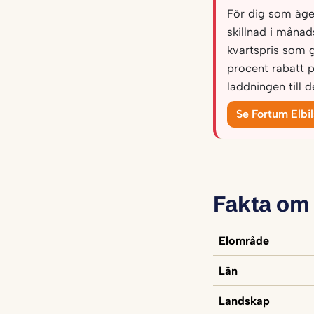
För dig som äger
skillnad i måna
kvartspris som 
procent rabatt 
laddningen till 
Se Fortum Elbi
Fakta om
Elområde
Län
Landskap