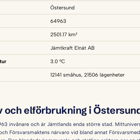
Östersund
64963
2501.17 km²
Jämtkraft Elnät AB
tur
3.0 °C
12141 småhus, 21506 lägenheter
v och elförbrukning i Östersun
63 invånare och är Jämtlands enda större stad. Mittunivers
 och Försvarsmaktens närvaro vid bland annat Försvarsmed