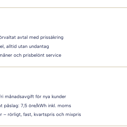
örvaltat avtal med prissäkring
el, alltid utan undantag
måner och prisbelönt service
fri månadsavgift för nya kunder
t påslag: 7,5 öre/kWh inkl. moms
 – rörligt, fast, kvartspris och mixpris