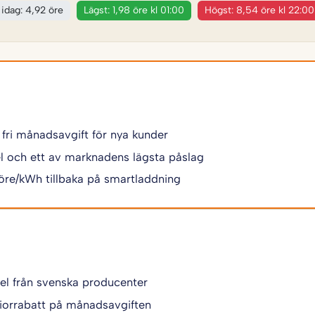
 idag: 4,92 öre
Lägst: 1,98 öre kl 01:00
Högst: 8,54 öre kl 22:00
 fri månadsavgift för nya kunder
 el och ett av marknadens lägsta påslag
 öre/kWh tillbaka på smartladdning
 el från svenska producenter
iorrabatt på månadsavgiften