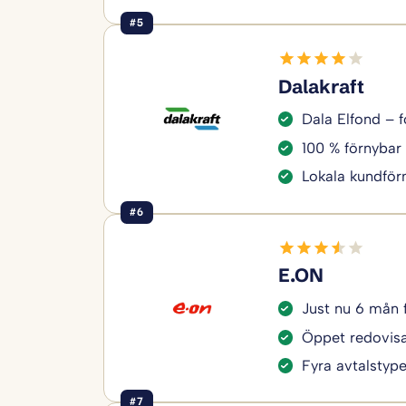
#5
Dalakraft
Dala Elfond – f
100 % förnybar 
Lokala kundför
#6
E.ON
Just nu 6 mån 
Öppet redovisa
Fyra avtalstyper
#7