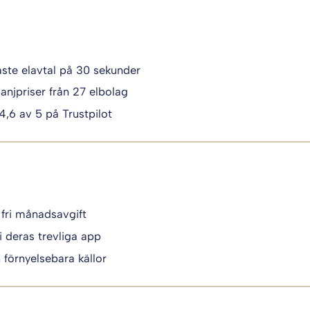
igaste elavtal på 30 sekunder
anjpriser från 27 elbolag
 4,6 av 5 på Trustpilot
 fri månadsavgift
i deras trevliga app
n förnyelsebara källor