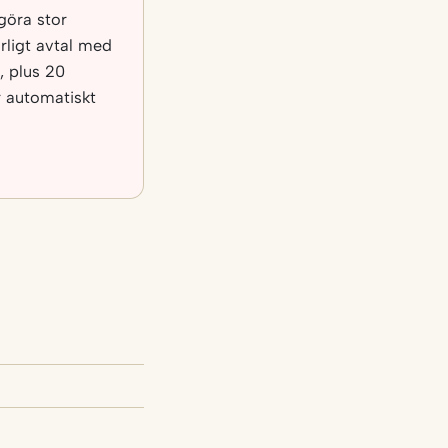
 göra stor
örligt avtal med
, plus 20
r automatiskt