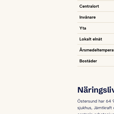
Centralort
Invånare
Yta
Lokalt elnät
Årsmedeltempera
Bostäder
Näringsli
Östersund har 64 9
sjukhus, Jämtkraft