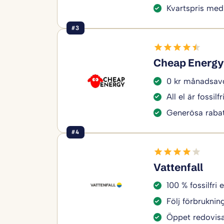
Kvartspris med
#3
Cheap Energy
0 kr månadsavg
All el är fossilfr
Generösa rabat
#4
Vattenfall
100 % fossilfri e
Följ förbruknin
Öppet redovisa