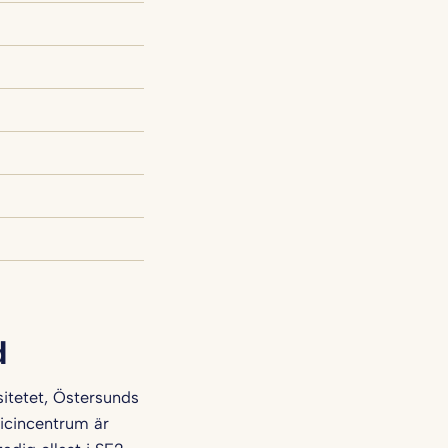
d
itetet, Östersunds
icincentrum är