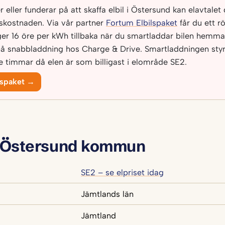
 eller funderar på att skaffa elbil i Östersund kan elavtalet
dskostnaden. Via vår partner
Fortum Elbilspaket
får du ett r
ger 16 öre per kWh tillbaka när du smartladdar bilen hemma
på snabbladdning hos Charge & Drive. Smartladdningen sty
de timmar då elen är som billigast i elområde SE2.
lspaket →
 Östersund kommun
SE2 – se elpriset idag
Jämtlands län
Jämtland