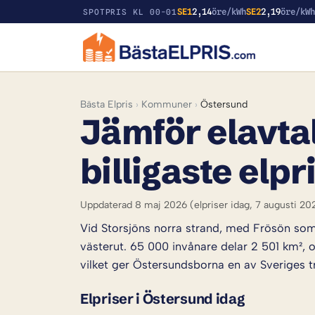
SE1
2,14
öre/kWh
SE2
2,19
öre/kW
SPOTPRIS KL 00-01
Bästa Elpris
›
Kommuner
›
Östersund
Jämför elavtal
billigaste elpr
Uppdaterad 8 maj 2026
(elpriser idag, 7 augusti 20
Vid Storsjöns norra strand, med Frösön som 
västerut. 65 000 invånare delar 2 501 km², 
vilket ger Östersundsborna en av Sveriges tr
Elpriser i Östersund idag