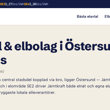
h
SE3
2,27
öre/kWh
SE4
2,30
öre/kWh
Bästa elavtal
El
 & elbolag i Östers
is
26)
central stadsdel kopplad via bro, ligger Östersund — Jämtla
och i elområde SE2 driver Jämtkraft både elnät och egna ela
yggaste lokala elleverantörer.