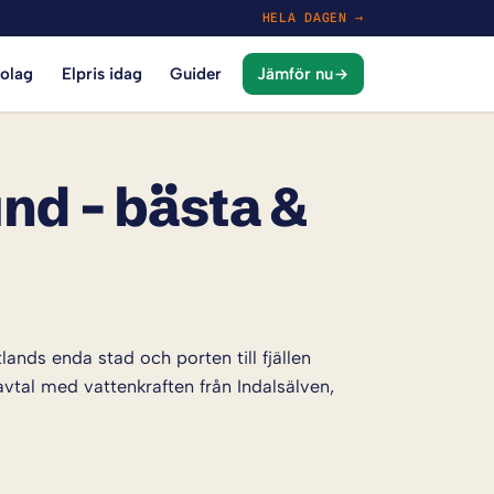
HELA DAGEN →
bolag
Elpris idag
Guider
Jämför nu
und – bästa &
nds enda stad och porten till fjällen
vtal med vattenkraften från Indalsälven,