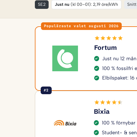
SE2
Just nu
(kl 00–01): 2,19 öre/kWh
Snitt
Populäraste valet augusti 2026
Fortum
Just nu 12 mån
100 % fossilfri
Elbilspaket: 16
#2
Bixia
100 % förnybar
Student- & sen