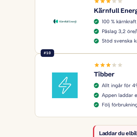
Kärnfull Ener
100 % kärnkraft 
Påslag 3,2 öre
Stöd svenska k
#10
Tibber
Allt ingår för 
Appen laddar el
Följ förbruknin
Laddar du elb