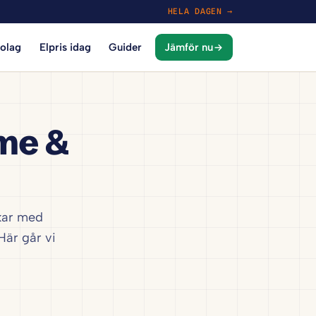
HELA DAGEN →
bolag
Elpris idag
Guider
Jämför nu
me &
ckar med
Här går vi