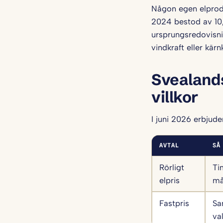
Någon egen elprodu
2024 bestod av 10,1
ursprungsredovisnin
vindkraft eller kär
Svealands
villkor
I juni 2026 erbjud
AVTAL
SÅ
Rörligt
Ti
elpris
må
Fastpris
Sa
va