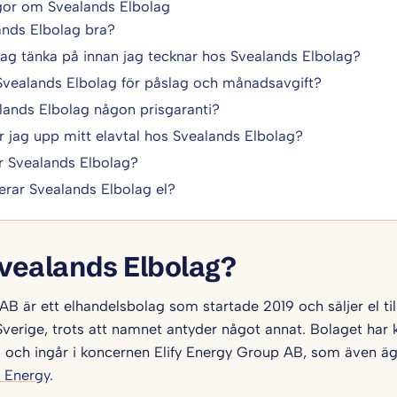
ågor om Svealands Elbolag
ands Elbolag bra?
jag tänka på innan jag tecknar hos Svealands Elbolag?
Svealands Elbolag för påslag och månadsavgift?
lands Elbolag någon prisgaranti?
r jag upp mitt elavtal hos Svealands Elbolag?
 Svealands Elbolag?
erar Svealands Elbolag el?
Svealands Elbolag?
B är ett elhandelsbolag som startade 2019 och säljer el til
 Sverige, trots att namnet antyder något annat. Bolaget har 
na och ingår i koncernen Elify Energy Group AB, som även ä
 Energy
.