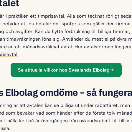
talet
är i praktiken ett timprisavtal. Alla som tecknat rörligt seda
t betyder att du betalar det spotpris som gäller den timme 
g och avgifter. Kan du flytta förbrukning till billiga timmar,
 kan timavräkningen löna sig. Använder du mest el på dyra 
dyrare än ett månadsavräknat avtal. Hur avtalsformen fungerar 
risavtal
.
Se aktuella villkor hos Svealands Elbolag
 Elbolag omdöme – så fungera
ing är att avtalen kan se billiga ut under rabattåret, men 
und som bevakar vad som händer efter de första tolv måna
att hålla koll på är övergången från nykundsrabatt till tillsv
issa.