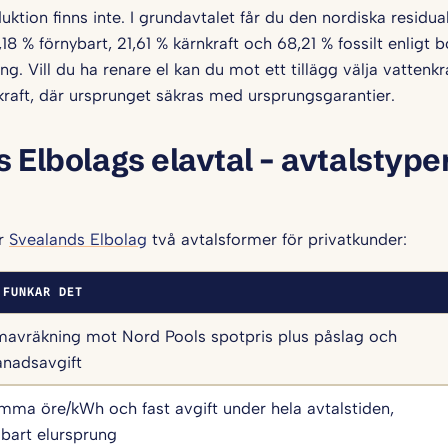
ktion finns inte. I grundavtalet får du den nordiska residu
8 % förnybart, 21,61 % kärnkraft och 68,21 % fossilt enligt 
g. Vill du ha renare el kan du mot ett tillägg välja vattenkraf
nkraft, där ursprunget säkras med ursprungsgarantier.
 Elbolags elavtal – avtalstype
er
Svealands Elbolag
två avtalsformer för privatkunder:
 FUNKAR DET
mavräkning mot Nord Pools spotpris plus påslag och
nadsavgift
mma öre/kWh och fast avgift under hela avtalstiden,
lbart elursprung