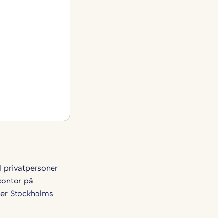
l privatpersoner
kontor på
ger
Stockholms