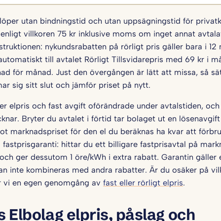
 löper utan bindningstid och utan uppsägningstid för privat
nligt villkoren 75 kr inklusive moms om inget annat avtalats
struktionen: nykundsrabatten på rörligt pris gäller bara i 1
 automatiskt till avtalet Rörligt Tillsvidarepris med 69 kr i 
ad för månad. Just den övergången är lätt att missa, så sä
ar sig sitt slut och jämför priset på nytt.
ler elpris och fast avgift oförändrade under avtalstiden, oc
nar. Bryter du avtalet i förtid tar bolaget ut en lösenavgi
t marknadspriset för den el du beräknas ha kvar att förbruka
fastprisgaranti: hittar du ett billigare fastprisavtal på ma
och ger dessutom 1 öre/kWh i extra rabatt. Garantin gäller
an inte kombineras med andra rabatter. Är du osäker på vil
r vi en egen genomgång av
fast eller rörligt elpris
.
 Elbolag elpris, påslag och