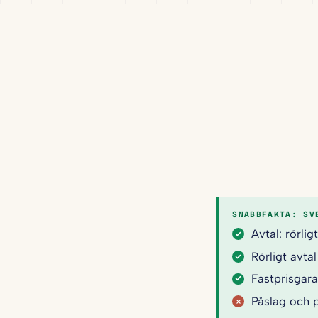
SNABBFAKTA: SV
Avtal: rörli
Rörligt avta
Fastprisgara
Påslag och p