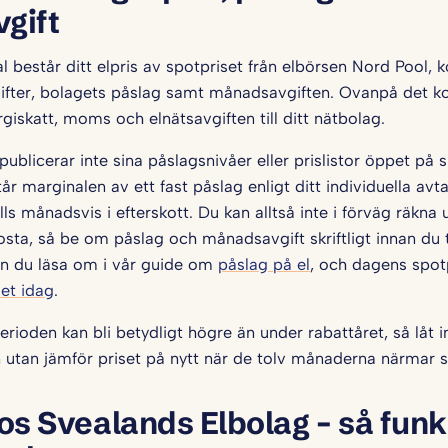
gift
al består ditt elpris av spotpriset från elbörsen Nord Pool, 
vgifter, bolagets påslag samt månadsavgiften. Ovanpå det
rgiskatt, moms och elnätsavgiften till ditt nätbolag.
ublicerar inte sina påslagsnivåer eller prislistor öppet på si
år marginalen av ett fast påslag enligt ditt individuella avtal
ls månadsvis i efterskott. Du kan alltså inte i förväg räkna 
ta, så be om påslag och månadsavgift skriftligt innan du
kan du läsa om i vår guide om
påslag på el
, och dagens spotp
set idag
.
erioden kan bli betydligt högre än under rabattåret, så låt in
 utan jämför priset på nytt när de tolv månaderna närmar sig
os Svealands Elbolag – så funk