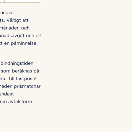
kunder.
. Viktigt att
2 månader, och
månadsavgift och ett
tt en påminnelse
h bindningstiden
ft som beräknas på
. Till fastpriset
rknaden prismatchar
 endast
ken avtalsform