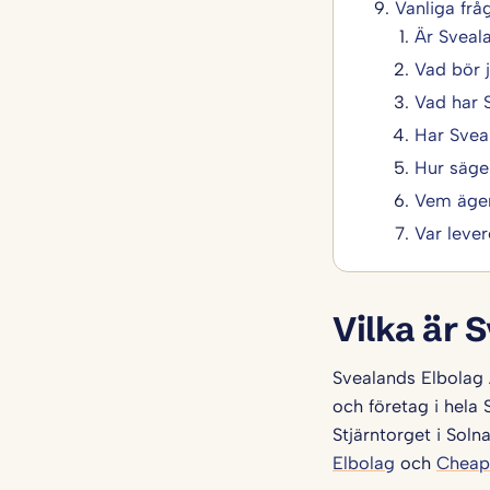
Vanliga fr
Är Sveal
Vad bör 
Vad har 
Har Svea
Hur säge
Vem äger
Var lever
Vilka är 
Svealands Elbolag A
och företag i hela
Stjärntorget i Sol
Elbolag
och
Cheap