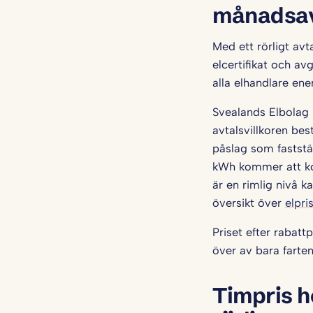
månadsav
Med ett rörligt avt
elcertifikat och a
alla elhandlare ene
Svealands Elbolag p
avtalsvillkoren best
påslag som faststäl
kWh kommer att kos
är en rimlig nivå 
översikt över
elpri
Priset efter rabattp
över av bara farten
Timpris h