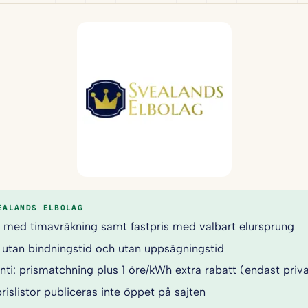
EALANDS ELBOLAG
gt med timavräkning samt fastpris med valbart elursprung
l utan bindningstid och utan uppsägningstid
nti: prismatchning plus 1 öre/kWh extra rabatt (endast priv
rislistor publiceras inte öppet på sajten