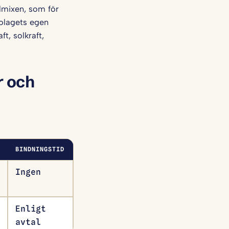
almixen, som för
bolagets egen
t, solkraft,
r och
BINDNINGSTID
Ingen
Enligt
avtal