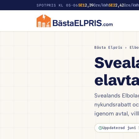
SE1
2,39
öre/kWh
SE2
2,42
öre/kW
SPOTPRIS KL 05-06
Bästa Elpris
›
Elbo
Sveal
elavta
Svealands Elbolag
nykundsrabatt oc
igenom avtal, vil
Uppdaterad juni 