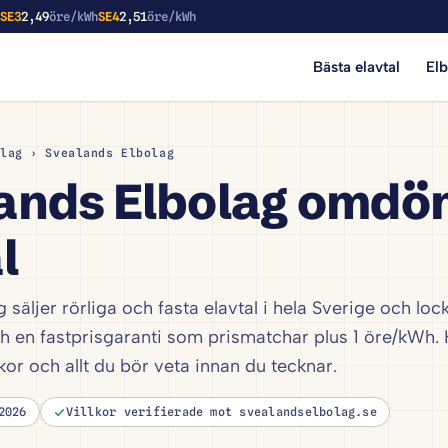
h
SE3
2,49
öre/kWh
SE4
2,51
öre/kWh
Bästa elavtal
El
lag
› Svealands Elbolag
ands Elbolag omdö
l
 säljer rörliga och fasta elavtal i hela Sverige och lo
h en fastprisgaranti som prismatchar plus 1 öre/kWh. 
lkor och allt du bör veta innan du tecknar.
2026
Villkor verifierade mot svealandselbolag.se