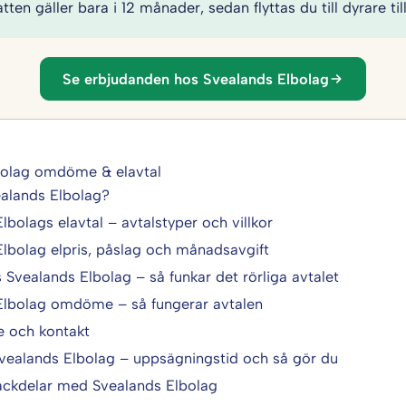
ten gäller bara i 12 månader, sedan flyttas du till dyrare til
Se erbjudanden hos Svealands Elbolag
bolag omdöme & elavtal
ealands Elbolag?
lbolags elavtal – avtalstyper och villkor
lbolag elpris, påslag och månadsavgift
 Svealands Elbolag – så funkar det rörliga avtalet
Elbolag omdöme – så fungerar avtalen
e och kontakt
vealands Elbolag – uppsägningstid och så gör du
ackdelar med Svealands Elbolag