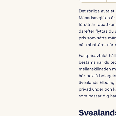
Det rörliga avtalet
Månadsavgiften är e
förstå är rabattkon
därefter flyttas du
pris som sätts mån
när rabattåret närm
Fastprisavtalet hål
bestäms när du teck
mellanskillnaden mo
hör också bolagets 
Svealands Elbolag 
privatkunder och k
som passar dig ha
Svealands