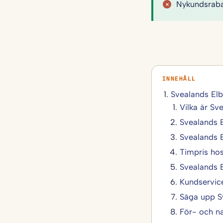
Nykundsrabat
Svealands El
Vilka är Sv
Svealands E
Svealands E
Timpris hos
Svealands 
Kundservic
Säga upp S
För- och n