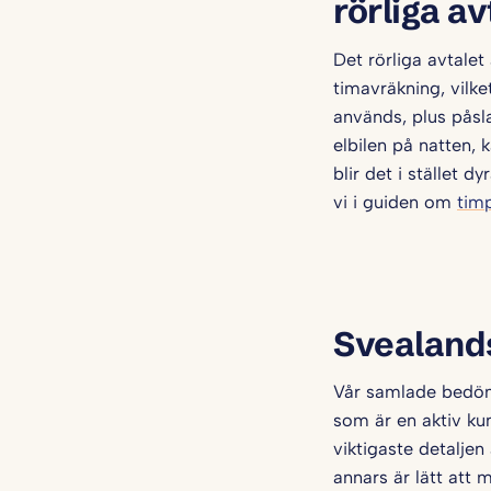
rörliga av
Det rörliga avtalet 
timavräkning, vilke
används, plus påsla
elbilen på natten,
blir det i stället 
vi i guiden om
timp
Svealands
Vår samlade bedömn
som är en aktiv k
viktigaste detaljen 
annars är lätt att m