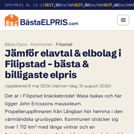
SE1
7,25
öre/kWh
SE2
7,50
öre/kWh
SE3
7,60
öre/kWh
SPOTPRIS KL 11-12
Bästa Elpris
›
Kommuner
›
Filipstad
Jämför elavtal & elbolag i
Filipstad – bästa &
billigaste elpris
Uppdaterad 8 maj 2026
(elpriser idag, 10 augusti 2026)
Det är i Filipstad knäckebrödet Wasa bakas och här
ligger John Ericssons mausoleum.
Propelleruppfinnaren från Långban hör hemma i den
värmländska gruvbygden. Kommunen sträcker sig
över 1 712 km² med långa vintrar och en