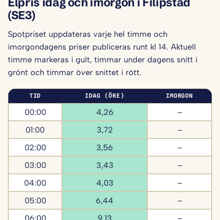
Elpris idag och imorgon i Filipstad
(SE3)
Spotpriset uppdateras varje hel timme och
imorgondagens priser publiceras runt kl 14. Aktuell
timme markeras i gult, timmar under dagens snitt i
grönt och timmar över snittet i rött.
TID
IDAG (ÖRE)
IMORGON
00:00
4,26
–
01:00
3,72
–
02:00
3,56
–
03:00
3,43
–
04:00
4,03
–
05:00
6,44
–
06:00
9,13
–