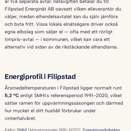
är två separata avtal: nätavgiften betalar du till
Filipstad Energinät AB oavsett vilken elleverantör du
väljer, medan elhandelsavtalet kan du själv jämföra
och byta fritt. Vissa lokala elnätsägare driver också
egna elbolag som säljer el — ofta med ett rörligt
timpris-avtal — i kommunen, vilket kan vara ett
alternativ vid sidan av de rikstäckande elhandlarna.
Energiprofil i Filipstad
Årsmedeltemperaturen i Filipstad ligger normalt runt
5,2 °C
enligt SMHI:s referensperiod 1991–2020, vilket
sätter ramen för uppvärmningssäsongen och därmed
hur mycket el ditt hushåll förbrukar under
vinterhalvåret.
Källor:
SMHI
(klimatnormaler 1991–2020),
Energimyndigheten