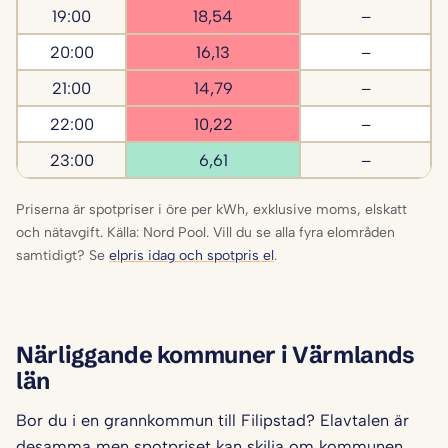
19:00
18,54
–
20:00
16,13
–
21:00
14,79
–
22:00
10,22
–
23:00
6,61
–
Priserna är spotpriser i öre per kWh, exklusive moms, elskatt
och nätavgift. Källa: Nord Pool. Vill du se alla fyra elområden
samtidigt? Se
elpris idag och spotpris el
.
Närliggande kommuner i Värmlands
län
Bor du i en grannkommun till Filipstad? Elavtalen är
desamma men spotpriset kan skilja om kommunen