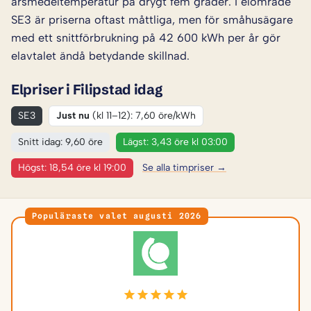
årsmedeltemperatur på drygt fem grader. I elområde
SE3 är priserna oftast måttliga, men för småhusägare
med ett snittförbrukning på 42 600 kWh per år gör
elavtalet ändå betydande skillnad.
Elpriser i Filipstad idag
SE3
Just nu
(kl 11–12): 7,60 öre/kWh
Snitt idag: 9,60 öre
Lägst: 3,43 öre kl 03:00
Högst: 18,54 öre kl 19:00
Se alla timpriser →
Populäraste valet augusti 2026