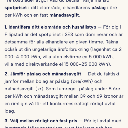
Tre kostnader avgör vad du betalar varje månad:
spotpriset
i ditt elområde, elhandlarens
påslag
i öre
per kWh och en fast
månadsavgift
.
1. Identifiera ditt elområde och hushålls­typ
— För dig i
Filipstad är det spotpriset i SE3 som dominerar och är
detsamma för alla elhandlare en given timme. Räkna
också ut din ungefärliga årsförbrukning (lägenhet ca 2
000–4 000 kWh, villa utan elvärme ca 5 000 kWh,
villa med direktverkande el 15 000–25 000 kWh).
2. Jämför påslag och månadsavgift
— Det du faktiskt
jämför mellan bolag är påslag (öre/kWh) och
månadsavgift (kr). Som tumregel: påslag under 8 öre
per kWh och månadsavgift mellan 39 och 69 kronor är
en rimlig nivå för ett konkurrenskraftigt rörligt avtal
idag.
3. Välj mellan rörligt och fast pris
— Rörligt avtal med