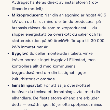
Avdraget hanteras direkt av installatören (rot-
liknande modell).
Mikroproducent:
När din anläggning är högst 43,5
kW och du tar ut mindre el än du producerar på
årsbasis räknas du som mikroproducent — du
slipper energiskatt på överskott du säljer och får
skattereduktion på 60 öre/kWh för upp till 30 000
kWh inmatat per år.
Bygglov:
Solceller monterade i takets vinkel
kräver normalt inget bygglov i Filipstad, men
kontrollera alltid med kommunens
byggnadsnämnd om din fastighet ligger i
kulturhistoriskt område.
Inmatningsavtal:
För att sälja överskottsel
behöver du teckna ett inmatningsavtal med din
elhandlare. De flesta större elhandlare erbjuder
detta — ersättningen följer ofta spotpriset minus