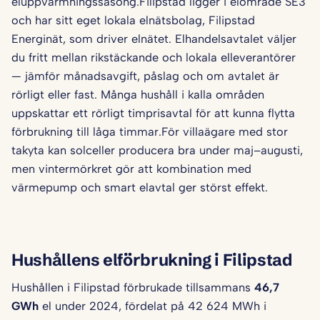
eluppvärmningssäsong.Filipstad ligger i elområde SE3
och har sitt eget lokala elnätsbolag, Filipstad
Energinät, som driver elnätet. Elhandelsavtalet väljer
du fritt mellan rikstäckande och lokala elleverantörer
— jämför månadsavgift, påslag och om avtalet är
rörligt eller fast. Många hushåll i kalla områden
uppskattar ett rörligt timprisavtal för att kunna flytta
förbrukning till låga timmar.För villaägare med stor
takyta kan solceller producera bra under maj–augusti,
men vintermörkret gör att kombination med
värmepump och smart elavtal ger störst effekt.
Hushållens elförbrukning i Filipstad
Hushållen i Filipstad förbrukade tillsammans
46,7
GWh
el under 2024, fördelat på 42 624 MWh i