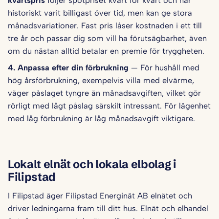
kvartspris
följer spotpriset kvart för kvart och har
historiskt varit billigast över tid, men kan ge stora
månadsvariationer. Fast pris låser kostnaden i ett till
tre år och passar dig som vill ha förutsägbarhet, även
om du nästan alltid betalar en premie för tryggheten.
4. Anpassa efter din förbrukning
— För hushåll med
hög årsförbrukning, exempelvis villa med elvärme,
väger påslaget tyngre än månadsavgiften, vilket gör
rörligt med lågt påslag särskilt intressant. För lägenhet
med låg förbrukning är låg månadsavgift viktigare.
Lokalt elnät och lokala elbolag i
Filipstad
I Filipstad äger Filipstad Energinät AB elnätet och
driver ledningarna fram till ditt hus. Elnät och elhandel