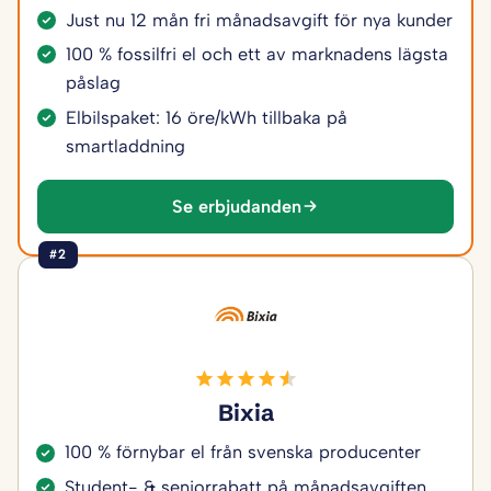
Just nu 12 mån fri månadsavgift för nya kunder
100 % fossilfri el och ett av marknadens lägsta
påslag
Elbilspaket: 16 öre/kWh tillbaka på
smartladdning
Se erbjudanden
#2
Bixia
100 % förnybar el från svenska producenter
Student- & seniorrabatt på månadsavgiften