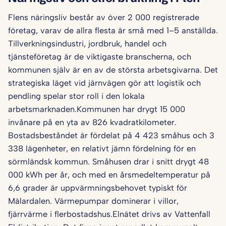
Flens näringsliv består av över 2 000 registrerade
företag, varav de allra flesta är små med 1–5 anställda.
Tillverkningsindustri, jordbruk, handel och
tjänsteföretag är de viktigaste branscherna, och
kommunen själv är en av de största arbetsgivarna. Det
strategiska läget vid järnvägen gör att logistik och
pendling spelar stor roll i den lokala
arbetsmarknaden.Kommunen har drygt 15 000
invånare på en yta av 826 kvadratkilometer.
Bostadsbeståndet är fördelat på 4 423 småhus och 3
338 lägenheter, en relativt jämn fördelning för en
sörmländsk kommun. Småhusen drar i snitt drygt 48
000 kWh per år, och med en årsmedeltemperatur på
6,6 grader är uppvärmningsbehovet typiskt för
Mälardalen. Värmepumpar dominerar i villor,
fjärrvärme i flerbostadshus.Elnätet drivs av Vattenfall