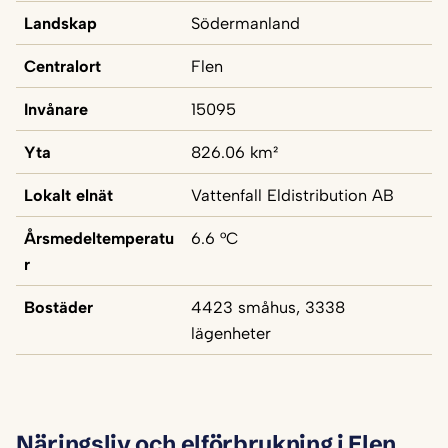
Landskap
Södermanland
Centralort
Flen
Invånare
15095
Yta
826.06 km²
Lokalt elnät
Vattenfall Eldistribution AB
Årsmedeltemperatu
6.6 °C
r
Bostäder
4423 småhus, 3338
lägenheter
Näringsliv och elförbrukning i Flen