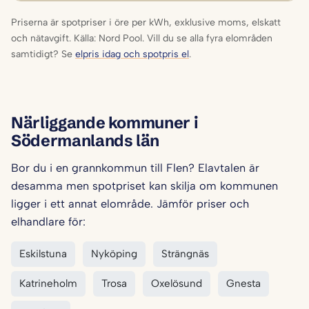
Priserna är spotpriser i öre per kWh, exklusive moms, elskatt
och nätavgift. Källa: Nord Pool. Vill du se alla fyra elområden
samtidigt? Se
elpris idag och spotpris el
.
Närliggande kommuner i
Södermanlands län
Bor du i en grannkommun till Flen? Elavtalen är
desamma men spotpriset kan skilja om kommunen
ligger i ett annat elområde. Jämför priser och
elhandlare för:
Eskilstuna
Nyköping
Strängnäs
Katrineholm
Trosa
Oxelösund
Gnesta