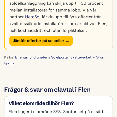
solcellsanläggning kan skilja upp till 30 procent
mellan installatörer för samma jobb. Via vår
partner
HemSol
får du upp till fyra offerter från
kvalitetssäkrade installatörer som är aktiva i Flen,
helt kostnadsfritt och utan förpliktelser.
Jämför offerter på solceller →
Källor:
Energimyndighetens Solelportal
,
Skatteverket – Grön
teknik
.
Frågor & svar om elavtal i Flen
Vilket elområde tillhör Flen?
Flen ligger i elområde SE3. Spotpriset på el sätts