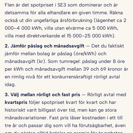
Flen är det spotpriset i SE3 som dominerar och är
detsamma för alla elhandlare en given timme. Räkna
också ut din ungefärliga årsförbrukning (lägenhet ca 2
000–4 000 kWh, villa utan elvärme ca 5 000 kWh,
villa med direktverkande el 15 000–25 000 kWh).
2. Jämför påslag och månadsavgift
— Det du faktiskt
jämför mellan bolag är påslag (öre/kWh) och
månadsavgift (kr). Som tumregel: påslag under 8 öre
per kWh och månadsavgift mellan 39 och 69 kronor är
en rimlig nivå för ett konkurrenskraftigt rörligt avtal
idag.
3. Välj mellan rörligt och fast pris
— Rörligt avtal med
kvartspris
följer spotpriset kvart för kvart och har
historiskt varit billigast över tid, men kan ge stora
månadsvariationer. Fast pris låser kostnaden i ett till
tre år och passar dig som vill ha förutsägbarhet, även