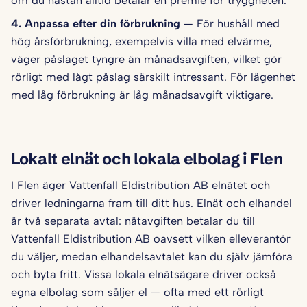
om du nästan alltid betalar en premie för tryggheten.
4. Anpassa efter din förbrukning
— För hushåll med
hög årsförbrukning, exempelvis villa med elvärme,
väger påslaget tyngre än månadsavgiften, vilket gör
rörligt med lågt påslag särskilt intressant. För lägenhet
med låg förbrukning är låg månadsavgift viktigare.
Lokalt elnät och lokala elbolag i Flen
I Flen äger Vattenfall Eldistribution AB elnätet och
driver ledningarna fram till ditt hus. Elnät och elhandel
är två separata avtal: nätavgiften betalar du till
Vattenfall Eldistribution AB oavsett vilken elleverantör
du väljer, medan elhandelsavtalet kan du själv jämföra
och byta fritt. Vissa lokala elnätsägare driver också
egna elbolag som säljer el — ofta med ett rörligt