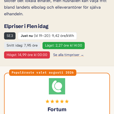
sköter det lokala elnätet, men hushållen kan välja fritt
bland landets elbolag och elleverantörer för själva
elhandeln.
Elpriser i Flen idag
SE3
Just nu
(kl 19–20): 9,42 öre/kWh
Snitt idag: 7,95 öre
Lägst: 2,27 öre kl 14:00
Högst: 14,99 öre kl 00:00
Se alla timpriser →
Populäraste valet augusti 2026
Fortum