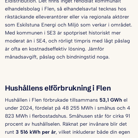
Eldistribution. Det finns inget renodlat kommunalt
elhandelsbolag i Flen, så elhandelsavtal tecknas hos
rikstäckande elleverantörer eller via regionala aktörer
som Eskilstuna Energi och Miljö som verkar i området.
Med kommunen i SE3 är spotpriset historiskt mer
moderat än i SE4, och rörligt timpris med lågt påslag
är ofta en kostnadseffektiv lösning. Jämför
månadsavgift, påslag och bindningstid noga.
Hushållens elförbrukning i Flen
Hushållen i Flen förbrukade tillsammans
53,1 GWh
el
under 2024, fördelat på 48 255 MWh i småhus och 4
823 MWh i flerbostadshus. Småhusen står för cirka 91
procent av hushållselen. Räknat per invånare blir det
runt
3 516 kWh per år
, vilket inkluderar både din egen