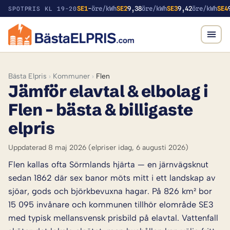
SE1
-
öre/kWh
SE2
9,38
öre/kWh
SE3
9,42
öre/kWh
SE4
SPOTPRIS KL 19-20
Bästa Elpris
›
Kommuner
›
Flen
Jämför elavtal & elbolag i
Flen – bästa & billigaste
elpris
Uppdaterad 8 maj 2026
(elpriser idag, 6 augusti 2026)
Flen kallas ofta Sörmlands hjärta — en järnvägsknut
sedan 1862 där sex banor möts mitt i ett landskap av
sjöar, gods och björkbevuxna hagar. På 826 km² bor
15 095 invånare och kommunen tillhör elområde SE3
med typisk mellansvensk prisbild på elavtal. Vattenfall