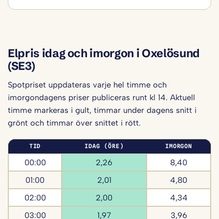
Elpris idag och imorgon i Oxelösund
(SE3)
Spotpriset uppdateras varje hel timme och
imorgondagens priser publiceras runt kl 14. Aktuell
timme markeras i gult, timmar under dagens snitt i
grönt och timmar över snittet i rött.
TID
IDAG (ÖRE)
IMORGON
00:00
2,26
8,40
01:00
2,01
4,80
02:00
2,00
4,34
03:00
1,97
3,96