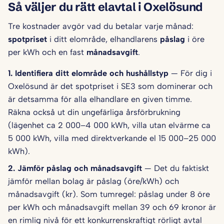
Så väljer du rätt elavtal i Oxelösund
Tre kostnader avgör vad du betalar varje månad:
spotpriset
i ditt elområde, elhandlarens
påslag
i öre
per kWh och en fast
månadsavgift
.
1. Identifiera ditt elområde och hushålls­typ
— För dig i
Oxelösund är det spotpriset i SE3 som dominerar och
är detsamma för alla elhandlare en given timme.
Räkna också ut din ungefärliga årsförbrukning
(lägenhet ca 2 000–4 000 kWh, villa utan elvärme ca
5 000 kWh, villa med direktverkande el 15 000–25 000
kWh).
2. Jämför påslag och månadsavgift
— Det du faktiskt
jämför mellan bolag är påslag (öre/kWh) och
månadsavgift (kr). Som tumregel: påslag under 8 öre
per kWh och månadsavgift mellan 39 och 69 kronor är
en rimlig nivå för ett konkurrenskraftigt rörligt avtal