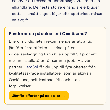
behöver du teckna ett inmatningsavtal med din
elhandlare. De flesta större elhandlare erbjuder
detta — ersättningen följer ofta spotpriset minus
en avgift.
Funderar du på solceller i Oxelösund?
Energimyndigheten rekommenderar att alltid
jämföra flera offerter — priset på en
solcellsanläggning kan skilja upp till 30 procent
mellan installatörer för samma jobb. Via vår
partner
HemSol
får du upp till fyra offerter från
kvalitetssäkrade installatörer som är aktiva i
Oxelösund, helt kostnadsfritt och utan
förpliktelser.
Jämför offerter på solceller →