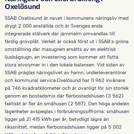
Oxelösund
SSAB Oxelösund är navet i kommunens näringsliv med
drygt 2 000 anställda och är Sveriges enda
integrerade stålverk där järnmalm omvandlas till
färdig grovplåt. Verket är också först ut i SSAB:s gröna
omställning där masugnen ersätts av en elektrisk
ljusbågsugn, en investering som kommer att flytta
stora elvolymer in i den lokala balansen. Vid sidan av
SSAB präglas näringslivet av hamn, underleverantörer
och kommunal service.Oxelösund har 11 962 invånare
på 746 kvadratkilometer och är ovanligt för sin storlek
genom en bostadsmix där flerbostadshusen (3 562)
faktiskt är fler än småhusen (2 587). Den höga andelen
lägenheter avspeglas i förbrukningssiffrorna: småhusen
ligger på 21 415 kWh per år, betydligt lägre än
rikssnittet, medan flerbostadshusen ligger på 5 002