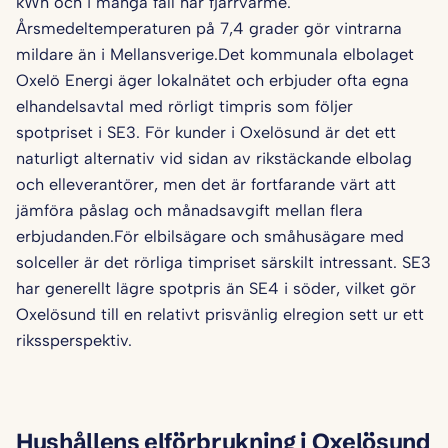
kWh och i många fall har fjärrvärme.
Årsmedeltemperaturen på 7,4 grader gör vintrarna
mildare än i Mellansverige.Det kommunala elbolaget
Oxelö Energi äger lokalnätet och erbjuder ofta egna
elhandelsavtal med rörligt timpris som följer
spotpriset i SE3. För kunder i Oxelösund är det ett
naturligt alternativ vid sidan av rikstäckande elbolag
och elleverantörer, men det är fortfarande värt att
jämföra påslag och månadsavgift mellan flera
erbjudanden.För elbilsägare och småhusägare med
solceller är det rörliga timpriset särskilt intressant. SE3
har generellt lägre spotpris än SE4 i söder, vilket gör
Oxelösund till en relativt prisvänlig elregion sett ur ett
rikssperspektiv.
Hushållens elförbrukning i Oxelösund