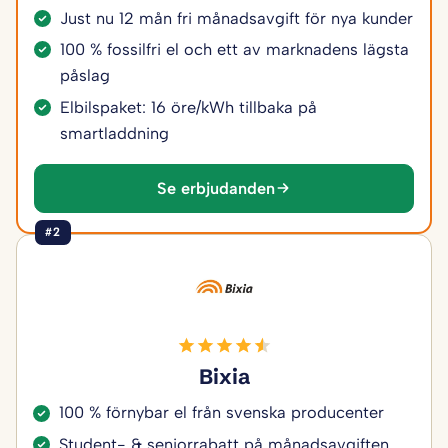
Just nu 12 mån fri månadsavgift för nya kunder
100 % fossilfri el och ett av marknadens lägsta
påslag
Elbilspaket: 16 öre/kWh tillbaka på
smartladdning
Se erbjudanden
#2
Bixia
100 % förnybar el från svenska producenter
Student- & seniorrabatt på månadsavgiften