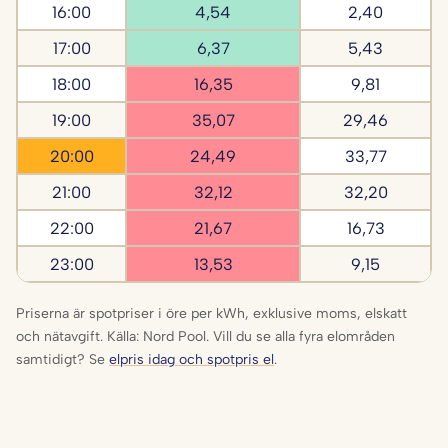
16:00
4,54
2,40
17:00
6,37
5,43
18:00
16,35
9,81
19:00
35,07
29,46
20:00
24,49
33,77
21:00
32,12
32,20
22:00
21,67
16,73
23:00
13,53
9,15
Priserna är spotpriser i öre per kWh, exklusive moms, elskatt
och nätavgift. Källa: Nord Pool. Vill du se alla fyra elområden
samtidigt? Se
elpris idag och spotpris el
.