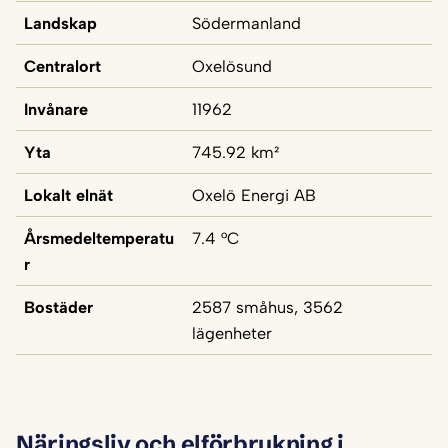
Landskap
Södermanland
Centralort
Oxelösund
Invånare
11962
Yta
745.92 km²
Lokalt elnät
Oxelö Energi AB
Årsmedeltemperatu
7.4 °C
r
Bostäder
2587 småhus, 3562
lägenheter
Näringsliv och elförbrukning i