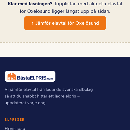
Klar med läsningen?
Topplistan med aktuella elavtal
för Oxelösund ligger längst upp på sidan.
↑ Jämför elavtal för Oxelösund
Vi jämför elavtal från ledande svenska elbolag
så att du snabbt hittar ett lägre elpris –
uppdaterat varje dag.
ELPRISER
Elpris idag