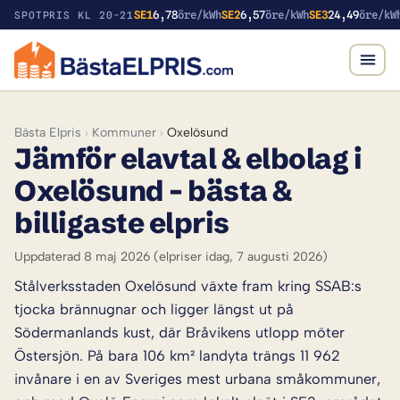
SE1
6,78
öre/kWh
SE2
6,57
öre/kWh
SE3
24,49
öre/kW
SPOTPRIS KL 20-21
Bästa Elpris
›
Kommuner
›
Oxelösund
Jämför elavtal & elbolag i
Oxelösund – bästa &
billigaste elpris
Uppdaterad 8 maj 2026
(elpriser idag, 7 augusti 2026)
Stålverksstaden Oxelösund växte fram kring SSAB:s
tjocka brännugnar och ligger längst ut på
Södermanlands kust, där Bråvikens utlopp möter
Östersjön. På bara 106 km² landyta trängs 11 962
invånare i en av Sveriges mest urbana småkommuner,