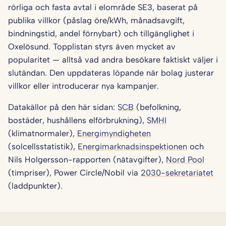
rörliga och fasta avtal i elområde SE3, baserat på
publika villkor (påslag öre/kWh, månadsavgift,
bindningstid, andel förnybart) och tillgänglighet i
Oxelösund. Topplistan styrs även mycket av
popularitet — alltså vad andra besökare faktiskt väljer i
slutändan. Den uppdateras löpande när bolag justerar
villkor eller introducerar nya kampanjer.
Datakällor på den här sidan:
SCB
(befolkning,
bostäder, hushållens elförbrukning),
SMHI
(klimatnormaler),
Energimyndigheten
(solcellsstatistik),
Energimarknadsinspektionen
och
Nils Holgersson-rapporten (nätavgifter),
Nord Pool
(timpriser), Power Circle/Nobil via
2030-sekretariatet
(laddpunkter).