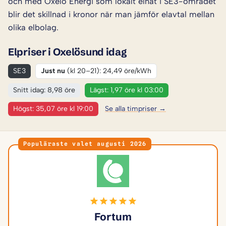
och med Oxelö Energi som lokalt elnät i SE3-området
blir det skillnad i kronor när man jämför elavtal mellan
olika elbolag.
Elpriser i Oxelösund idag
SE3
Just nu
(kl 20–21): 24,49 öre/kWh
Snitt idag: 8,98 öre
Lägst: 1,97 öre kl 03:00
Högst: 35,07 öre kl 19:00
Se alla timpriser →
Populäraste valet augusti 2026
Fortum