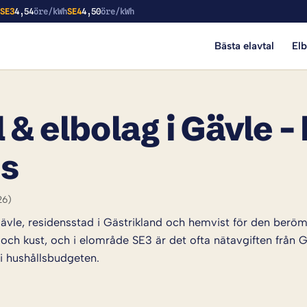
h
SE3
4,54
öre/kWh
SE4
4,50
öre/kWh
Bästa elavtal
El
 & elbolag i Gävle –
is
26)
Gävle, residensstad i Gästrikland och hemvist för den berö
och kust, och i elområde SE3 är det ofta nätavgiften från G
 i hushållsbudgeten.