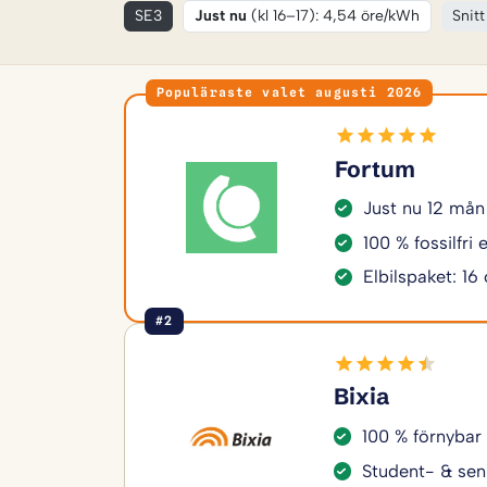
SE3
Just nu
(kl 16–17): 4,54 öre/kWh
Snitt
Populäraste valet augusti 2026
Fortum
Just nu 12 mån
100 % fossilfri
Elbilspaket: 16
#2
Bixia
100 % förnybar
Student- & sen