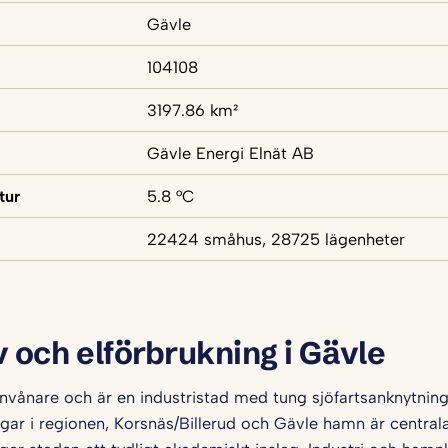
Gävle
104108
3197.86 km²
Gävle Energi Elnät AB
tur
5.8 °C
22424 småhus, 28725 lägenheter
v och elförbrukning i Gävle
invånare och är en industristad med tung sjöfartsanknytning
gar i regionen, Korsnäs/Billerud och Gävle hamn är central