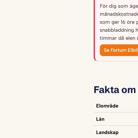
För dig som äger 
månadskostnade
som ger 16 öre 
snabbladdning h
timmar då elen ä
Se Fortum Elbi
Fakta om
Elområde
Län
Landskap