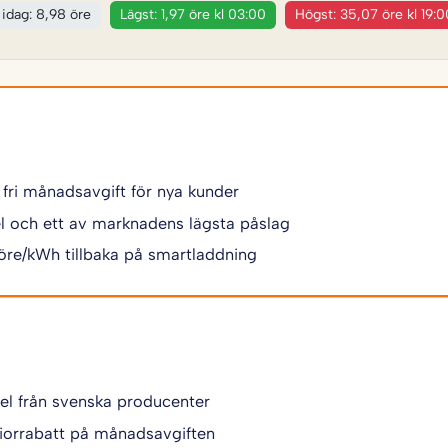
 idag: 8,98 öre
Lägst: 1,97 öre kl 03:00
Högst: 35,07 öre kl 19:0
 fri månadsavgift för nya kunder
 el och ett av marknadens lägsta påslag
 öre/kWh tillbaka på smartladdning
 el från svenska producenter
iorrabatt på månadsavgiften