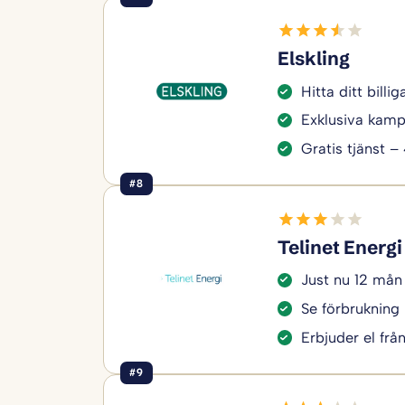
Elskling
Hitta ditt bill
Exklusiva kamp
Gratis tjänst –
#8
Telinet Energi
Just nu 12 mån
Se förbrukning 
Erbjuder el frå
#9