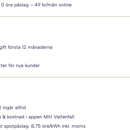
 0 öre påslag – 49 kr/mån online
ift första 12 månaderna
i
ter för nya kunder
l ingår alltid
g & kostnad i appen Mitt Vattenfall
t spotpåslag: 8,75 öre/kWh inkl. moms