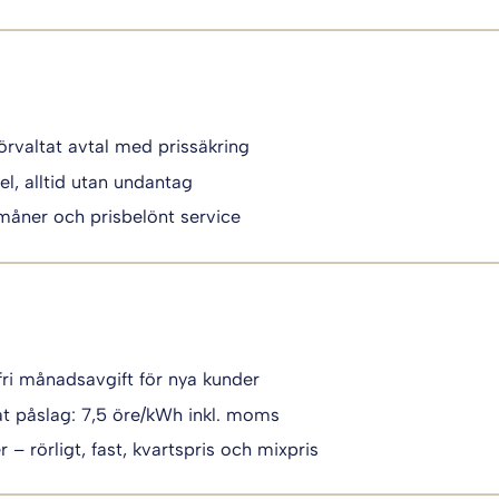
örvaltat avtal med prissäkring
el, alltid utan undantag
måner och prisbelönt service
fri månadsavgift för nya kunder
t påslag: 7,5 öre/kWh inkl. moms
 – rörligt, fast, kvartspris och mixpris