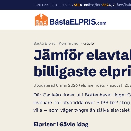
SE1
4,66
öre/kWh
SE2
4,71
öre/kW
SPOTPRIS KL 16-17
Bästa Elpris
›
Kommuner
›
Gävle
Jämför elavtal
billigaste elpr
Uppdaterad 8 maj 2026
(elpriser idag, 7 augusti 20
Där Gavleån rinner ut i Bottenhavet ligger 
invånare bor utspridda över 3 198 km² skog 
villa — som väger tyngre än själva elavtalet
Elpriser i Gävle idag