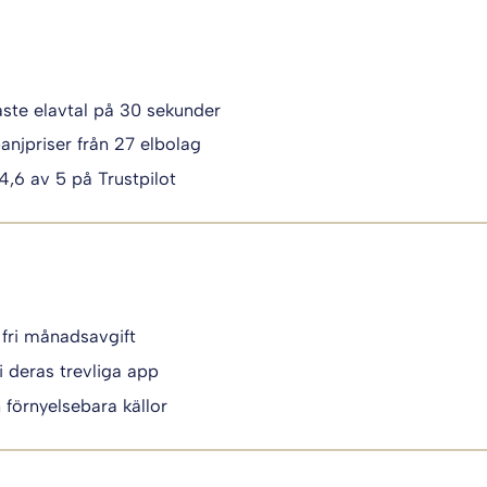
igaste elavtal på 30 sekunder
anjpriser från 27 elbolag
 4,6 av 5 på Trustpilot
 fri månadsavgift
i deras trevliga app
n förnyelsebara källor