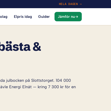
HELA DAGEN →
bolag
Elpris idag
Guider
Jämför nu
 bästa &
mda julbocken på Slottstorget. 104 000
ävle Energi Elnät — kring 7 300 kr för en