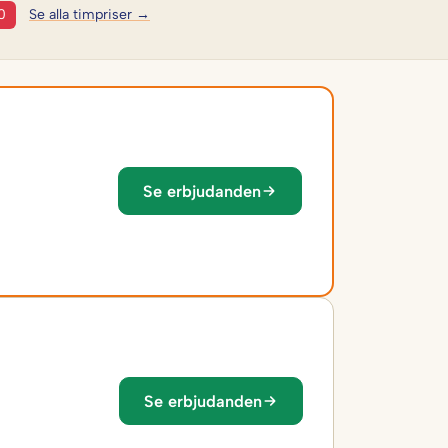
0
Se alla timpriser →
Se erbjudanden
Se erbjudanden