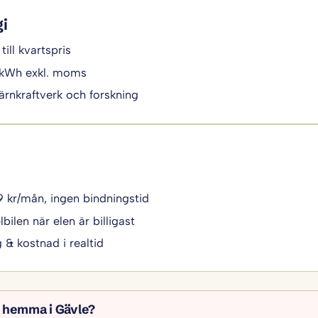
gi
till kvartspris
/kWh exkl. moms
ärnkraftverk och forskning
49 kr/mån, ingen bindningstid
bilen när elen är billigast
g & kostnad i realtid
l hemma i Gävle?