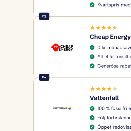
Kvartspris med
#3
Cheap Energy
0 kr månadsavg
All el är fossilfr
Generösa rabat
#4
Vattenfall
100 % fossilfri e
Följ förbruknin
Öppet redovisa