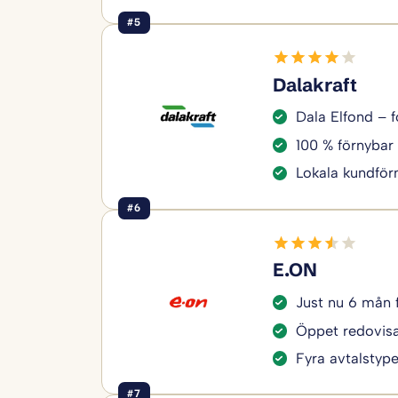
#5
Dalakraft
Dala Elfond – f
100 % förnybar 
Lokala kundför
#6
E.ON
Just nu 6 mån 
Öppet redovisa
Fyra avtalstyper
#7