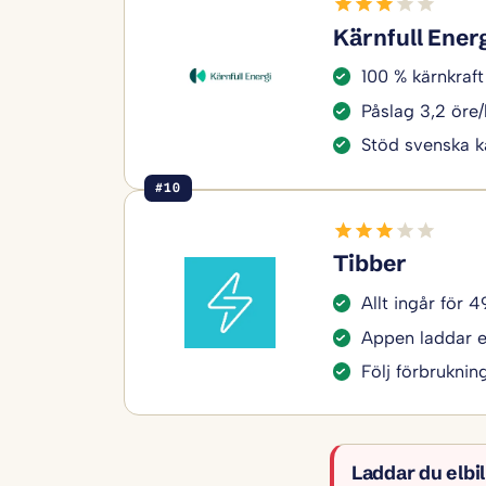
Kärnfull Ener
100 % kärnkraft 
Påslag 3,2 öre
Stöd svenska k
#10
Tibber
Allt ingår för 
Appen laddar el
Följ förbruknin
Laddar du elbi