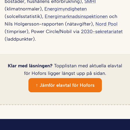
bostäder, hushållens elförbrukning),
SMHI
(klimatnormaler),
Energimyndigheten
(solcellsstatistik),
Energimarknadsinspektionen
och
Nils Holgersson-rapporten (nätavgifter),
Nord Pool
(timpriser), Power Circle/Nobil via
2030-sekretariatet
(laddpunkter).
Klar med läsningen?
Topplistan med aktuella elavtal
för Hofors ligger längst upp på sidan.
↑ Jämför elavtal för Hofors