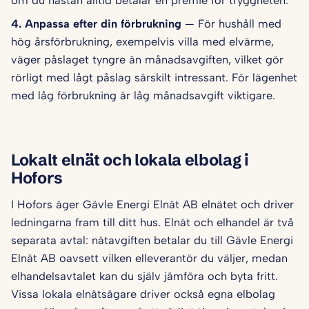
om du nästan alltid betalar en premie för tryggheten.
4. Anpassa efter din förbrukning
— För hushåll med
hög årsförbrukning, exempelvis villa med elvärme,
väger påslaget tyngre än månadsavgiften, vilket gör
rörligt med lågt påslag särskilt intressant. För lägenhet
med låg förbrukning är låg månadsavgift viktigare.
Lokalt elnät och lokala elbolag i
Hofors
I Hofors äger Gävle Energi Elnät AB elnätet och driver
ledningarna fram till ditt hus. Elnät och elhandel är två
separata avtal: nätavgiften betalar du till Gävle Energi
Elnät AB oavsett vilken elleverantör du väljer, medan
elhandelsavtalet kan du själv jämföra och byta fritt.
Vissa lokala elnätsägare driver också egna elbolag