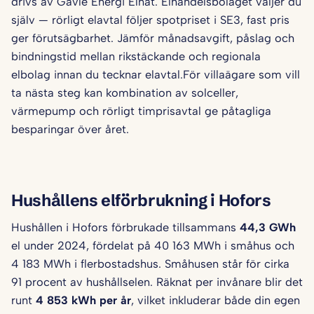
drivs av Gävle Energi Elnät. Elhandelsbolaget väljer du
själv — rörligt elavtal följer spotpriset i SE3, fast pris
ger förutsägbarhet. Jämför månadsavgift, påslag och
bindningstid mellan rikstäckande och regionala
elbolag innan du tecknar elavtal.För villaägare som vill
ta nästa steg kan kombination av solceller,
värmepump och rörligt timprisavtal ge påtagliga
besparingar över året.
Hushållens elförbrukning i Hofors
Hushållen i Hofors förbrukade tillsammans
44,3 GWh
el under 2024, fördelat på 40 163 MWh i småhus och
4 183 MWh i flerbostadshus. Småhusen står för cirka
91 procent av hushållselen. Räknat per invånare blir det
runt
4 853 kWh per år
, vilket inkluderar både din egen