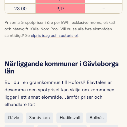
23:00
9,17
–
Priserna är spotpriser i öre per kWh, exklusive moms, elskatt
och nätavgift. Källa: Nord Pool. Vill du se alla fyra elområden
samtidigt? Se
elpris idag och spotpris el
.
Närliggande kommuner i Gävleborgs
län
Bor du i en grannkommun till Hofors? Elavtalen är
desamma men spotpriset kan skilja om kommunen
ligger i ett annat elområde. Jämför priser och
elhandlare för:
Gävle
Sandviken
Hudiksvall
Bollnäs