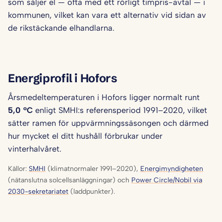
som säljer el — ofta med ett rörligt timpris-avtal — i
kommunen, vilket kan vara ett alternativ vid sidan av
de rikstäckande elhandlarna.
Energiprofil i Hofors
Årsmedeltemperaturen i Hofors ligger normalt runt
5,0 °C
enligt SMHI:s referensperiod 1991–2020, vilket
sätter ramen för uppvärmningssäsongen och därmed
hur mycket el ditt hushåll förbrukar under
vinterhalvåret.
Källor:
SMHI
(klimatnormaler 1991–2020),
Energimyndigheten
(nätanslutna solcellsanläggningar) och
Power Circle/Nobil via
2030-sekretariatet
(laddpunkter).