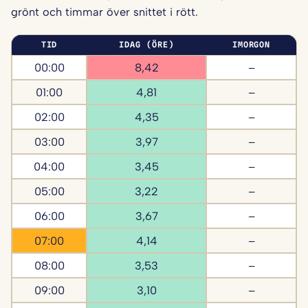
grönt och timmar över snittet i rött.
TID
IDAG (ÖRE)
IMORGON
00:00
8,42
–
01:00
4,81
–
02:00
4,35
–
03:00
3,97
–
04:00
3,45
–
05:00
3,22
–
06:00
3,67
–
07:00
4,14
–
08:00
3,53
–
09:00
3,10
–