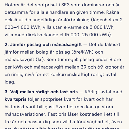
Hofors är det spotpriset i SE3 som dominerar och är
detsamma för alla elhandlare en given timme. Räkna
också ut din ungefärliga årsförbrukning (lägenhet ca 2
000–4 000 kWh, villa utan elvärme ca 5 000 kWh,
villa med direktverkande el 15 000–25 000 kWh).
2. Jämför påslag och månadsavgift
— Det du faktiskt
jämför mellan bolag är påslag (öre/kWh) och
månadsavgift (kr). Som tumregel: påslag under 8 öre
per kWh och månadsavgift mellan 39 och 69 kronor är
en rimlig nivå för ett konkurrenskraftigt rörligt avtal
idag.
3. Välj mellan rörligt och fast pris
— Rörligt avtal med
kvartspris
följer spotpriset kvart för kvart och har
historiskt varit billigast över tid, men kan ge stora
månadsvariationer. Fast pris låser kostnaden i ett till
tre år och passar dig som vill ha förutsägbarhet, även