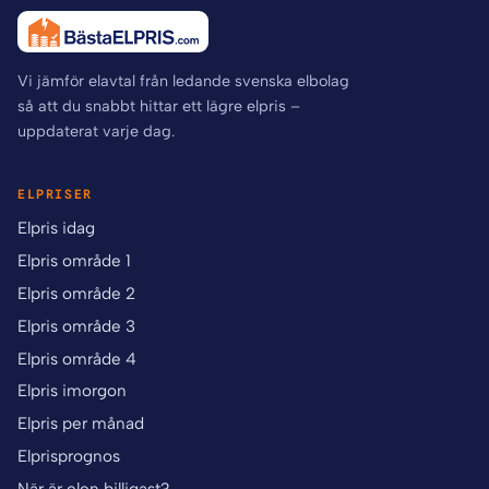
Vi jämför elavtal från ledande svenska elbolag
så att du snabbt hittar ett lägre elpris –
uppdaterat varje dag.
ELPRISER
Elpris idag
Elpris område 1
Elpris område 2
Elpris område 3
Elpris område 4
Elpris imorgon
Elpris per månad
Elprisprognos
När är elen billigast?