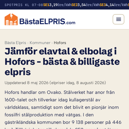
SE1
3,19
öre/kWh
SE2
3,54
öre/kWh
SE3
4,14
öre/kWh
SPOTPRIS KL 07-08
Bästa Elpris
›
Kommuner
›
Hofors
Jämför elavtal & elbolag i
Hofors – bästa & billigaste
elpris
Uppdaterad 8 maj 2026
(elpriser idag, 8 augusti 2026)
Hofors handlar om Ovako. Stålverket har anor från
1600-talet och tillverkar idag kullagerstål av
världsklass, samtidigt som det blivit en pionjär inom
fossilfri stålproduktion med vätgas. I den
gästrikländska kommunen bor 9 138 personer på 446