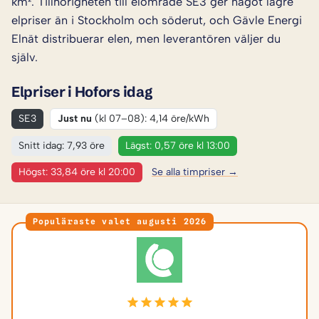
km². Tillhörigheten till elområde SE3 ger något lägre
elpriser än i Stockholm och söderut, och Gävle Energi
Elnät distribuerar elen, men leverantören väljer du
själv.
Elpriser i Hofors idag
SE3
Just nu
(kl 07–08): 4,14 öre/kWh
Snitt idag: 7,93 öre
Lägst: 0,57 öre kl 13:00
Högst: 33,84 öre kl 20:00
Se alla timpriser →
Populäraste valet augusti 2026