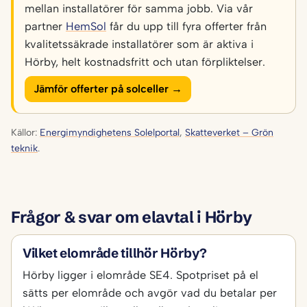
mellan installatörer för samma jobb. Via vår
partner
HemSol
får du upp till fyra offerter från
kvalitetssäkrade installatörer som är aktiva i
Hörby, helt kostnadsfritt och utan förpliktelser.
Jämför offerter på solceller →
Källor:
Energimyndighetens Solelportal
,
Skatteverket – Grön
teknik
.
Frågor & svar om elavtal i Hörby
Vilket elområde tillhör Hörby?
Hörby ligger i elområde SE4. Spotpriset på el
sätts per elområde och avgör vad du betalar per