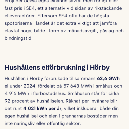
erbjuder också egna elhandelsavtal med rörligt eller
fast pris i SE4, ett alternativ vid sidan av rikstäckande
elleverantörer. Eftersom SE4 ofta har de högsta
spotpriserna i landet är det extra viktigt att jämföra
elavtal noga, både i form av månadsavgift, påslag och
bindningstid.
Hushållens elförbrukning i Hörby
Hushållen i Hörby förbrukade tillsammans
62,6 GWh
el under 2024, fördelat på 57 643 MWh i småhus och
4 916 MWh i flerbostadshus. Småhusen står för cirka
92 procent av hushållselen. Räknat per invånare blir
det runt
4 021 kWh per år
, vilket inkluderar både din
egen hushållsel och elen i grannarnas bostäder men
inte näringsliv eller offentlig sektor.