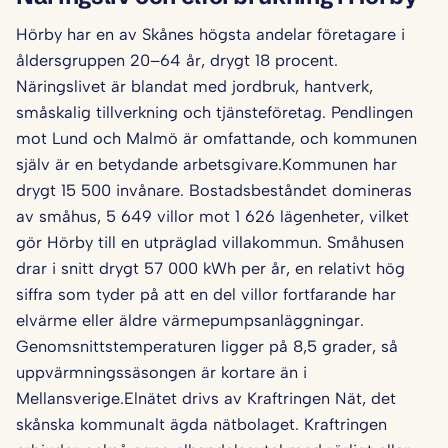
Hörby har en av Skånes högsta andelar företagare i
åldersgruppen 20–64 år, drygt 18 procent.
Näringslivet är blandat med jordbruk, hantverk,
småskalig tillverkning och tjänsteföretag. Pendlingen
mot Lund och Malmö är omfattande, och kommunen
själv är en betydande arbetsgivare.Kommunen har
drygt 15 500 invånare. Bostadsbeståndet domineras
av småhus, 5 649 villor mot 1 626 lägenheter, vilket
gör Hörby till en utpräglad villakommun. Småhusen
drar i snitt drygt 57 000 kWh per år, en relativt hög
siffra som tyder på att en del villor fortfarande har
elvärme eller äldre värmepumpsanläggningar.
Genomsnittstemperaturen ligger på 8,5 grader, så
uppvärmningssäsongen är kortare än i
Mellansverige.Elnätet drivs av Kraftringen Nät, det
skånska kommunalt ägda nätbolaget. Kraftringen