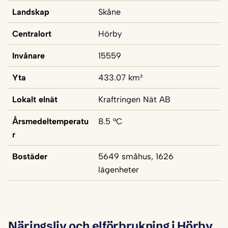
Landskap
Skåne
Centralort
Hörby
Invånare
15559
Yta
433.07 km²
Lokalt elnät
Kraftringen Nät AB
Årsmedeltemperatu
8.5 °C
r
Bostäder
5649 småhus, 1626
lägenheter
Näringsliv och elförbrukning i Hörby