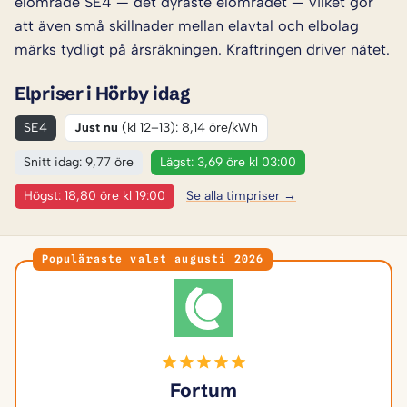
elområde SE4 — det dyraste elområdet — vilket gör
att även små skillnader mellan elavtal och elbolag
märks tydligt på årsräkningen. Kraftringen driver nätet.
Elpriser i Hörby idag
SE4
Just nu
(kl 12–13): 8,14 öre/kWh
Snitt idag: 9,77 öre
Lägst: 3,69 öre kl 03:00
Högst: 18,80 öre kl 19:00
Se alla timpriser →
Populäraste valet augusti 2026
Fortum