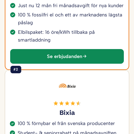
Just nu 12 mån fri månadsavgift för nya kunder
100 % fossilfri el och ett av marknadens lägsta
påslag
Elbilspaket: 16 öre/kWh tillbaka på
smartladdning
Se erbjudanden
#2
Bixia
100 % förnybar el från svenska producenter
Student- & seniorrabatt på månadsavgiften