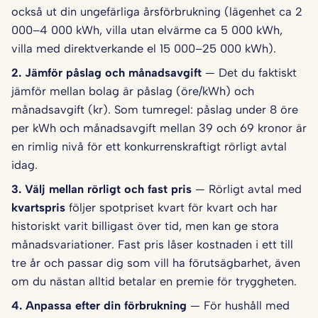
också ut din ungefärliga årsförbrukning (lägenhet ca 2
000–4 000 kWh, villa utan elvärme ca 5 000 kWh,
villa med direktverkande el 15 000–25 000 kWh).
2. Jämför påslag och månadsavgift
— Det du faktiskt
jämför mellan bolag är påslag (öre/kWh) och
månadsavgift (kr). Som tumregel: påslag under 8 öre
per kWh och månadsavgift mellan 39 och 69 kronor är
en rimlig nivå för ett konkurrenskraftigt rörligt avtal
idag.
3. Välj mellan rörligt och fast pris
— Rörligt avtal med
kvartspris
följer spotpriset kvart för kvart och har
historiskt varit billigast över tid, men kan ge stora
månadsvariationer. Fast pris låser kostnaden i ett till
tre år och passar dig som vill ha förutsägbarhet, även
om du nästan alltid betalar en premie för tryggheten.
4. Anpassa efter din förbrukning
— För hushåll med