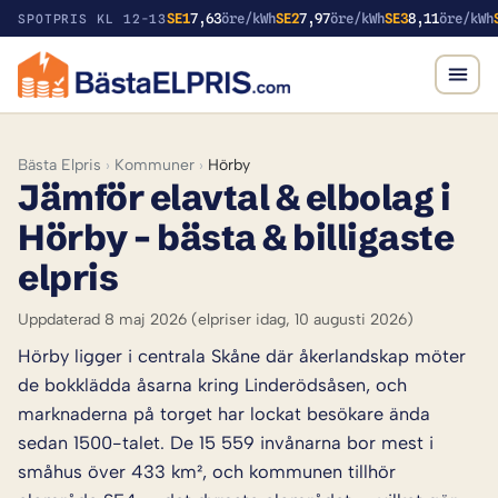
SE1
7,63
öre/kWh
SE2
7,97
öre/kWh
SE3
8,11
öre/kWh
SPOTPRIS KL 12-13
Bästa Elpris
›
Kommuner
›
Hörby
Jämför elavtal & elbolag i
Hörby – bästa & billigaste
elpris
Uppdaterad 8 maj 2026
(elpriser idag, 10 augusti 2026)
Hörby ligger i centrala Skåne där åkerlandskap möter
de bokklädda åsarna kring Linderödsåsen, och
marknaderna på torget har lockat besökare ända
sedan 1500-talet. De 15 559 invånarna bor mest i
småhus över 433 km², och kommunen tillhör