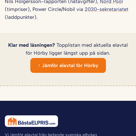
Nils Holgersson-rapporten (nätavgifter),
Nord Pool
(timpriser), Power Circle/Nobil via
2030-sekretariatet
(laddpunkter).
Klar med läsningen?
Topplistan med aktuella elavtal
för Hörby ligger längst upp på sidan.
↑ Jämför elavtal för Hörby
Vi jämför elavtal från ledande svenska elbolag