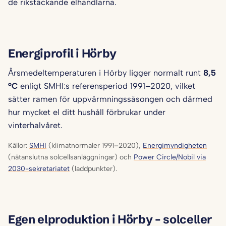
de rikstäckande elhandlarna.
Energiprofil i Hörby
Årsmedeltemperaturen i Hörby ligger normalt runt
8,5
°C
enligt SMHI:s referensperiod 1991–2020, vilket
sätter ramen för uppvärmningssäsongen och därmed
hur mycket el ditt hushåll förbrukar under
vinterhalvåret.
Källor:
SMHI
(klimatnormaler 1991–2020),
Energimyndigheten
(nätanslutna solcellsanläggningar) och
Power Circle/Nobil via
2030-sekretariatet
(laddpunkter).
Egen elproduktion i Hörby – solceller