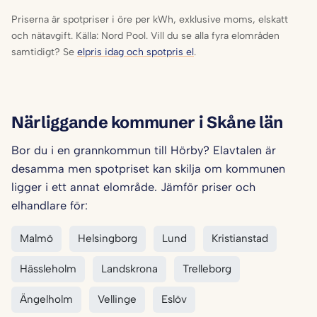
Priserna är spotpriser i öre per kWh, exklusive moms, elskatt
och nätavgift. Källa: Nord Pool. Vill du se alla fyra elområden
samtidigt? Se
elpris idag och spotpris el
.
Närliggande kommuner i Skåne län
Bor du i en grannkommun till Hörby? Elavtalen är
desamma men spotpriset kan skilja om kommunen
ligger i ett annat elområde. Jämför priser och
elhandlare för:
Malmö
Helsingborg
Lund
Kristianstad
Hässleholm
Landskrona
Trelleborg
Ängelholm
Vellinge
Eslöv