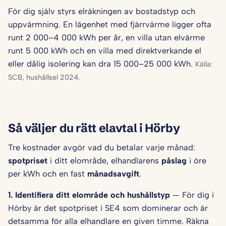
För dig själv styrs elräkningen av bostadstyp och
uppvärmning. En lägenhet med fjärrvärme ligger ofta
runt 2 000–4 000 kWh per år, en villa utan elvärme
runt 5 000 kWh och en villa med direktverkande el
eller dålig isolering kan dra 15 000–25 000 kWh.
Källa:
SCB, hushållsel 2024.
Så väljer du rätt elavtal i Hörby
Tre kostnader avgör vad du betalar varje månad:
spotpriset
i ditt elområde, elhandlarens
påslag
i öre
per kWh och en fast
månadsavgift
.
1. Identifiera ditt elområde och hushålls­typ
— För dig i
Hörby är det spotpriset i SE4 som dominerar och är
detsamma för alla elhandlare en given timme. Räkna