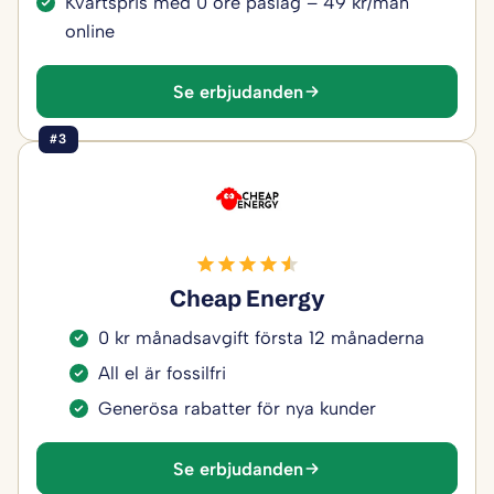
Kvartspris med 0 öre påslag – 49 kr/mån
online
Se erbjudanden
#3
Cheap Energy
0 kr månadsavgift första 12 månaderna
All el är fossilfri
Generösa rabatter för nya kunder
Se erbjudanden