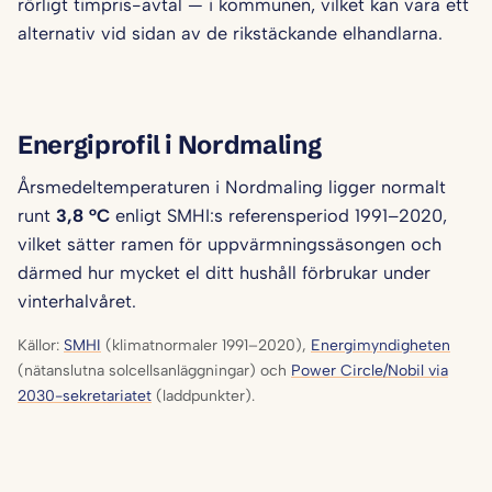
rörligt timpris-avtal — i kommunen, vilket kan vara ett
alternativ vid sidan av de rikstäckande elhandlarna.
Energiprofil i Nordmaling
Årsmedeltemperaturen i Nordmaling ligger normalt
runt
3,8 °C
enligt SMHI:s referensperiod 1991–2020,
vilket sätter ramen för uppvärmningssäsongen och
därmed hur mycket el ditt hushåll förbrukar under
vinterhalvåret.
Källor:
SMHI
(klimatnormaler 1991–2020),
Energimyndigheten
(nätanslutna solcellsanläggningar) och
Power Circle/Nobil via
2030-sekretariatet
(laddpunkter).