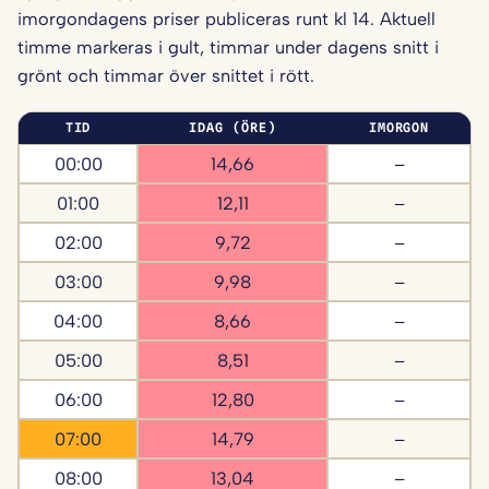
imorgondagens priser publiceras runt kl 14. Aktuell
timme markeras i gult, timmar under dagens snitt i
grönt och timmar över snittet i rött.
TID
IDAG (ÖRE)
IMORGON
00:00
14,66
–
01:00
12,11
–
02:00
9,72
–
03:00
9,98
–
04:00
8,66
–
05:00
8,51
–
06:00
12,80
–
07:00
14,79
–
08:00
13,04
–