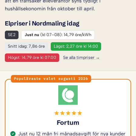
att en träffsäker elleverantör syns tydligt i
hushållsekonomin från oktober till april.
Elpriser i Nordmaling idag
SE2
Just nu
(kl 07–08): 14,79 öre/kWh
Snitt idag: 7,86 öre
Lägst: 2,27 öre kl 14:00
Högst: 14,79 öre kl 07:00
Se alla timpriser →
Populäraste valet augusti 2026
Fortum
Just nu 12 mån fri månadsavgift för nya kunder