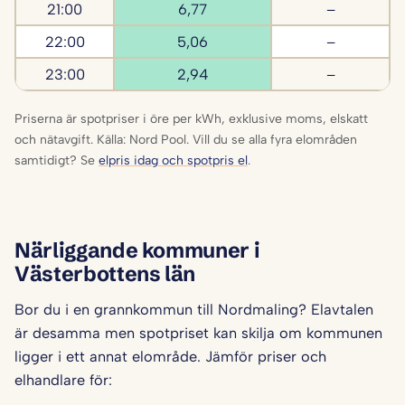
21:00
6,77
–
22:00
5,06
–
23:00
2,94
–
Priserna är spotpriser i öre per kWh, exklusive moms, elskatt
och nätavgift. Källa: Nord Pool. Vill du se alla fyra elområden
samtidigt? Se
elpris idag och spotpris el
.
Närliggande kommuner i
Västerbottens län
Bor du i en grannkommun till Nordmaling? Elavtalen
är desamma men spotpriset kan skilja om kommunen
ligger i ett annat elområde. Jämför priser och
elhandlare för: