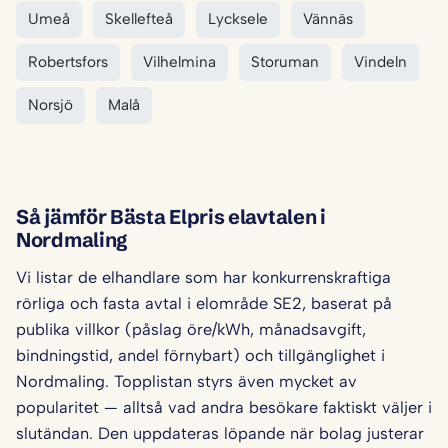
Umeå
Skellefteå
Lycksele
Vännäs
Robertsfors
Vilhelmina
Storuman
Vindeln
Norsjö
Malå
Så jämför Bästa Elpris elavtalen i
Nordmaling
Vi listar de elhandlare som har konkurrenskraftiga
rörliga och fasta avtal i elområde SE2, baserat på
publika villkor (påslag öre/kWh, månadsavgift,
bindningstid, andel förnybart) och tillgänglighet i
Nordmaling. Topplistan styrs även mycket av
popularitet — alltså vad andra besökare faktiskt väljer i
slutändan. Den uppdateras löpande när bolag justerar