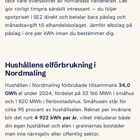
tack vare överskottet av norrländsk vattenkraft. Det
gör rörligt timpris särskilt intressant — du följer
spotpriset i SE2 direkt och betalar bara påslag och
månadsavgift till elhandelsbolaget. Jämför elbolag på
påslag i öre per kWh innan du bestämmer dig.
Hushållens elförbrukning i
Nordmaling
Hushållen i Nordmaling förbrukade tillsammans
34,0
GWh
el under 2024, fördelat på 32 166 MWh i småhus
och 1 820 MWh i flerbostadshus. Småhusen står för
cirka 95 procent av hushållselen. Räknat per invånare
blir det runt
4 922 kWh per år
, vilket inkluderar både
din egen hushållsel och elen i grannarnas bostäder
men inte näringsliv eller offentlig sektor.