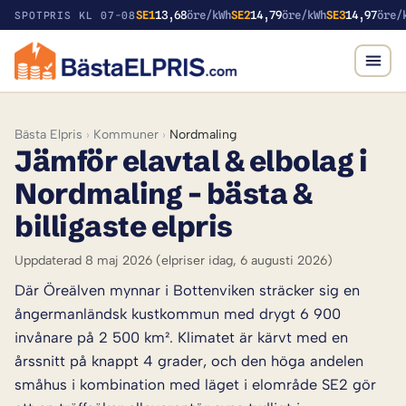
SE1
13,68
öre/kWh
SE2
14,79
öre/kWh
SE3
14,97
öre/
SPOTPRIS KL 07-08
Bästa Elpris
›
Kommuner
›
Nordmaling
Jämför elavtal & elbolag i
Nordmaling – bästa &
billigaste elpris
Uppdaterad 8 maj 2026
(elpriser idag, 6 augusti 2026)
Där Öreälven mynnar i Bottenviken sträcker sig en
ångermanländsk kustkommun med drygt 6 900
invånare på 2 500 km². Klimatet är kärvt med en
årssnitt på knappt 4 grader, och den höga andelen
småhus i kombination med läget i elområde SE2 gör