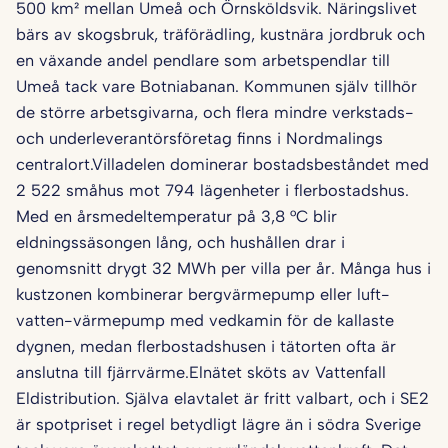
500 km² mellan Umeå och Örnsköldsvik. Näringslivet
bärs av skogsbruk, träförädling, kustnära jordbruk och
en växande andel pendlare som arbetspendlar till
Umeå tack vare Botniabanan. Kommunen själv tillhör
de större arbetsgivarna, och flera mindre verkstads-
och underleverantörsföretag finns i Nordmalings
centralort.Villadelen dominerar bostadsbeståndet med
2 522 småhus mot 794 lägenheter i flerbostadshus.
Med en årsmedeltemperatur på 3,8 °C blir
eldningssäsongen lång, och hushållen drar i
genomsnitt drygt 32 MWh per villa per år. Många hus i
kustzonen kombinerar bergvärmepump eller luft-
vatten-värmepump med vedkamin för de kallaste
dygnen, medan flerbostadshusen i tätorten ofta är
anslutna till fjärrvärme.Elnätet sköts av Vattenfall
Eldistribution. Själva elavtalet är fritt valbart, och i SE2
är spotpriset i regel betydligt lägre än i södra Sverige