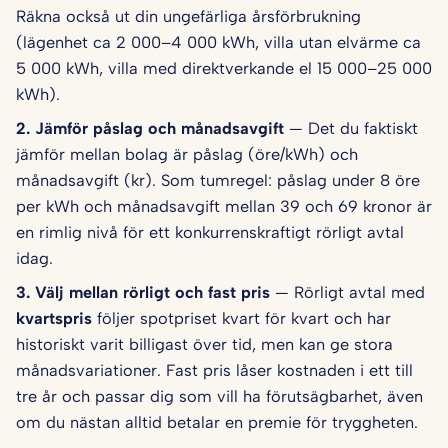
Räkna också ut din ungefärliga årsförbrukning
(lägenhet ca 2 000–4 000 kWh, villa utan elvärme ca
5 000 kWh, villa med direktverkande el 15 000–25 000
kWh).
2. Jämför påslag och månadsavgift
— Det du faktiskt
jämför mellan bolag är påslag (öre/kWh) och
månadsavgift (kr). Som tumregel: påslag under 8 öre
per kWh och månadsavgift mellan 39 och 69 kronor är
en rimlig nivå för ett konkurrenskraftigt rörligt avtal
idag.
3. Välj mellan rörligt och fast pris
— Rörligt avtal med
kvartspris
följer spotpriset kvart för kvart och har
historiskt varit billigast över tid, men kan ge stora
månadsvariationer. Fast pris låser kostnaden i ett till
tre år och passar dig som vill ha förutsägbarhet, även
om du nästan alltid betalar en premie för tryggheten.