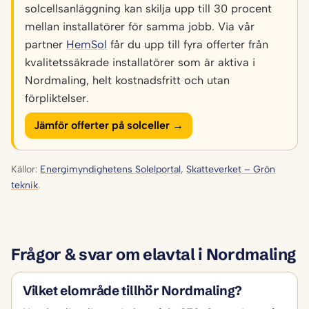
solcellsanläggning kan skilja upp till 30 procent
mellan installatörer för samma jobb. Via vår
partner
HemSol
får du upp till fyra offerter från
kvalitetssäkrade installatörer som är aktiva i
Nordmaling, helt kostnadsfritt och utan
förpliktelser.
Jämför offerter på solceller →
Källor:
Energimyndighetens Solelportal
,
Skatteverket – Grön
teknik
.
Frågor & svar om elavtal i Nordmaling
Vilket elområde tillhör Nordmaling?