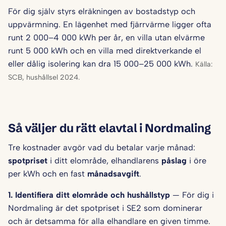
För dig själv styrs elräkningen av bostadstyp och
uppvärmning. En lägenhet med fjärrvärme ligger ofta
runt 2 000–4 000 kWh per år, en villa utan elvärme
runt 5 000 kWh och en villa med direktverkande el
eller dålig isolering kan dra 15 000–25 000 kWh.
Källa:
SCB, hushållsel 2024.
Så väljer du rätt elavtal i Nordmaling
Tre kostnader avgör vad du betalar varje månad:
spotpriset
i ditt elområde, elhandlarens
påslag
i öre
per kWh och en fast
månadsavgift
.
1. Identifiera ditt elområde och hushålls­typ
— För dig i
Nordmaling är det spotpriset i SE2 som dominerar
och är detsamma för alla elhandlare en given timme.