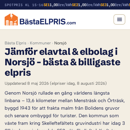
SE1
1,00
öre/kWh
SE2
1,00
öre/kWh
SE3
1,00
öre/kWh
SPOTPRIS KL 15-16
Bästa Elpris
›
Kommuner
›
Norsjö
Jämför elavtal & elbolag i
Norsjö – bästa & billigaste
elpris
Uppdaterad 8 maj 2026
(elpriser idag, 8 augusti 2026)
Genom Norsjö rullade en gång världens längsta
linbana – 13,6 kilometer mellan Mensträsk och Örträsk,
byggd 1943 för att frakta malm från Bolidens gruvor
och senare ombyggd för turister. Den kommun som
växte fram kring Skelleftefältets gruvindustri har idag 3