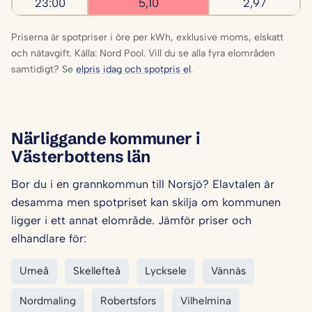
23:00
5,10
2,97
Priserna är spotpriser i öre per kWh, exklusive moms, elskatt
och nätavgift. Källa: Nord Pool. Vill du se alla fyra elområden
samtidigt? Se
elpris idag och spotpris el
.
Närliggande kommuner i
Västerbottens län
Bor du i en grannkommun till Norsjö? Elavtalen är
desamma men spotpriset kan skilja om kommunen
ligger i ett annat elområde. Jämför priser och
elhandlare för:
Umeå
Skellefteå
Lycksele
Vännäs
Nordmaling
Robertsfors
Vilhelmina