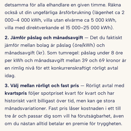
detsamma för alla elhandlare en given timme. Räkna
också ut din ungefärliga årsförbrukning (lägenhet ca 2
000–4 000 kWh, villa utan elvärme ca 5 000 kWh,
villa med direktverkande el 15 000–25 000 kWh).
2. Jämför påslag och månadsavgift
— Det du faktiskt
jämför mellan bolag är påslag (öre/kWh) och
månadsavgift (kr). Som tumregel: påslag under 8 öre
per kWh och månadsavgift mellan 39 och 69 kronor är
en rimlig nivå för ett konkurrenskraftigt rörligt avtal
idag.
3. Välj mellan rörligt och fast pris
— Rörligt avtal med
kvartspris
följer spotpriset kvart för kvart och har
historiskt varit billigast över tid, men kan ge stora
månadsvariationer. Fast pris låser kostnaden i ett till
tre år och passar dig som vill ha förutsägbarhet, även
om du nästan alltid betalar en premie för tryggheten.