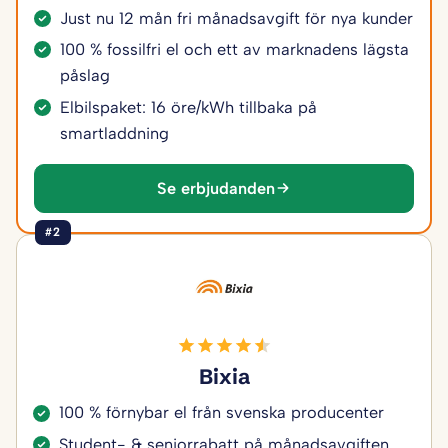
Just nu 12 mån fri månadsavgift för nya kunder
100 % fossilfri el och ett av marknadens lägsta
påslag
Elbilspaket: 16 öre/kWh tillbaka på
smartladdning
Se erbjudanden
#2
Bixia
100 % förnybar el från svenska producenter
Student- & seniorrabatt på månadsavgiften