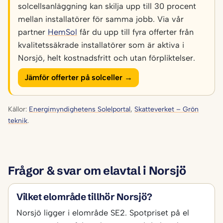
solcellsanläggning kan skilja upp till 30 procent
mellan installatörer för samma jobb. Via vår
partner
HemSol
får du upp till fyra offerter från
kvalitetssäkrade installatörer som är aktiva i
Norsjö, helt kostnadsfritt och utan förpliktelser.
Jämför offerter på solceller →
Källor:
Energimyndighetens Solelportal
,
Skatteverket – Grön
teknik
.
Frågor & svar om elavtal i Norsjö
Vilket elområde tillhör Norsjö?
Norsjö ligger i elområde SE2. Spotpriset på el