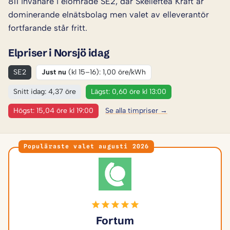
811 invånare i elområde SE2, där Skellefteå Kraft är
dominerande elnätsbolag men valet av elleverantör
fortfarande står fritt.
Elpriser i Norsjö idag
SE2
Just nu
(kl 15–16): 1,00 öre/kWh
Snitt idag: 4,37 öre
Lägst: 0,60 öre kl 13:00
Högst: 15,04 öre kl 19:00
Se alla timpriser →
Populäraste valet augusti 2026
Fortum