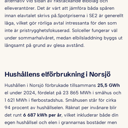
alternativ vid sidan av rikstäckande elbolag och
elleverantörer. Det är värt att jämföra båda spåren
innan elavtalet skrivs på.Spotpriserna i SE2 är generellt
låga, vilket gör rörliga avtal intressanta för den som
inte är pristrygghetsfokuserad. Solceller fungerar väl
under sommarhalvåret, medan elbilsladdning byggs ut
långsamt på grund av glesa avstånd.
Hushållens elförbrukning i Norsjö
Hushållen i Norsjö förbrukade tillsammans
25,5 GWh
el under 2024, fördelat på 23 865 MWh i småhus och
1 621 MWh i flerbostadshus. Småhusen står för cirka
94 procent av hushållselen. Räknat per invånare blir
det runt
6 687 kWh per år
, vilket inkluderar både din
egen hushållsel och elen i grannarnas bostäder men