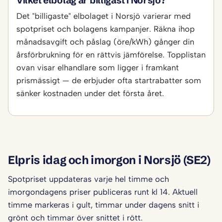
Vilket elbolag är billigast i Norsjö?
Det "billigaste" elbolaget i Norsjö varierar med
spotpriset och bolagens kampanjer. Räkna ihop
månadsavgift och påslag (öre/kWh) gånger din
årsförbrukning för en rättvis jämförelse. Topplistan
ovan visar elhandlare som ligger i framkant
prismässigt — de erbjuder ofta startrabatter som
sänker kostnaden under det första året.
Elpris idag och imorgon i Norsjö (SE2)
Spotpriset uppdateras varje hel timme och
imorgondagens priser publiceras runt kl 14. Aktuell
timme markeras i gult, timmar under dagens snitt i
grönt och timmar över snittet i rött.