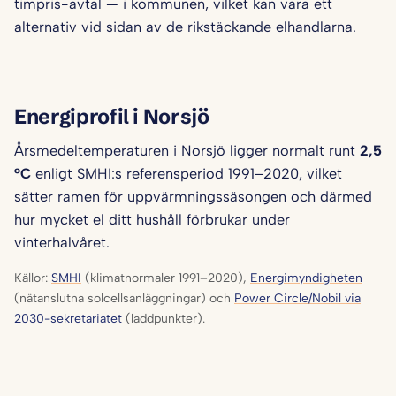
timpris-avtal — i kommunen, vilket kan vara ett
alternativ vid sidan av de rikstäckande elhandlarna.
Energiprofil i Norsjö
Årsmedeltemperaturen i Norsjö ligger normalt runt
2,5
°C
enligt SMHI:s referensperiod 1991–2020, vilket
sätter ramen för uppvärmningssäsongen och därmed
hur mycket el ditt hushåll förbrukar under
vinterhalvåret.
Källor:
SMHI
(klimatnormaler 1991–2020),
Energimyndigheten
(nätanslutna solcellsanläggningar) och
Power Circle/Nobil via
2030-sekretariatet
(laddpunkter).