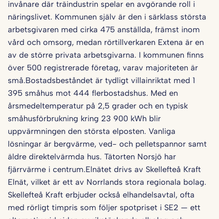
invånare där träindustrin spelar en avgörande roll i
näringslivet. Kommunen själv är den i särklass största
arbetsgivaren med cirka 475 anställda, främst inom
vård och omsorg, medan rörtillverkaren Extena är en
av de större privata arbetsgivarna. I kommunen finns
över 500 registrerade företag, varav majoriteten är
små.Bostadsbeståndet är tydligt villainriktat med 1
395 småhus mot 444 flerbostadshus. Med en
årsmedeltemperatur på 2,5 grader och en typisk
småhusförbrukning kring 23 900 kWh blir
uppvärmningen den största elposten. Vanliga
lösningar är bergvärme, ved- och pelletspannor samt
äldre direktelvärmda hus. Tätorten Norsjö har
fjärrvärme i centrum.Elnätet drivs av Skellefteå Kraft
Elnät, vilket är ett av Norrlands stora regionala bolag.
Skellefteå Kraft erbjuder också elhandelsavtal, ofta
med rörligt timpris som följer spotpriset i SE2 — ett