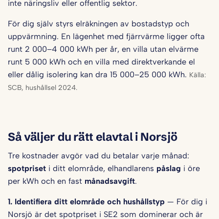
inte näringsliv eller offentlig sektor.
För dig själv styrs elräkningen av bostadstyp och
uppvärmning. En lägenhet med fjärrvärme ligger ofta
runt 2 000–4 000 kWh per år, en villa utan elvärme
runt 5 000 kWh och en villa med direktverkande el
eller dålig isolering kan dra 15 000–25 000 kWh.
Källa:
SCB, hushållsel 2024.
Så väljer du rätt elavtal i Norsjö
Tre kostnader avgör vad du betalar varje månad:
spotpriset
i ditt elområde, elhandlarens
påslag
i öre
per kWh och en fast
månadsavgift
.
1. Identifiera ditt elområde och hushålls­typ
— För dig i
Norsjö är det spotpriset i SE2 som dominerar och är