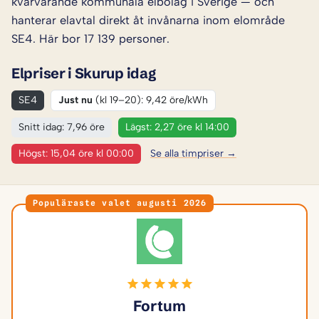
kvarvarande kommunala elbolag i Sverige — och
hanterar elavtal direkt åt invånarna inom elområde
SE4. Här bor 17 139 personer.
Elpriser i Skurup idag
SE4
Just nu
(kl 19–20): 9,42 öre/kWh
Snitt idag: 7,96 öre
Lägst: 2,27 öre kl 14:00
Högst: 15,04 öre kl 00:00
Se alla timpriser →
Populäraste valet augusti 2026
Fortum