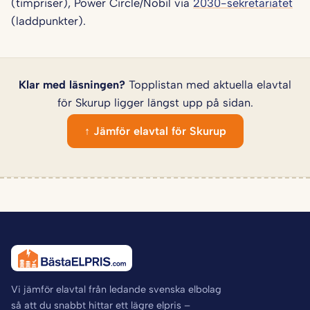
(timpriser), Power Circle/Nobil via
2030-sekretariatet
(laddpunkter).
Klar med läsningen?
Topplistan med aktuella elavtal
för Skurup ligger längst upp på sidan.
↑ Jämför elavtal för Skurup
Vi jämför elavtal från ledande svenska elbolag
så att du snabbt hittar ett lägre elpris –