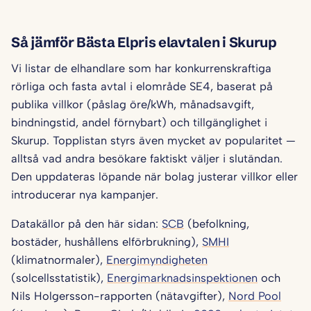
Så jämför Bästa Elpris elavtalen i Skurup
Vi listar de elhandlare som har konkurrenskraftiga
rörliga och fasta avtal i elområde SE4, baserat på
publika villkor (påslag öre/kWh, månadsavgift,
bindningstid, andel förnybart) och tillgänglighet i
Skurup. Topplistan styrs även mycket av popularitet —
alltså vad andra besökare faktiskt väljer i slutändan.
Den uppdateras löpande när bolag justerar villkor eller
introducerar nya kampanjer.
Datakällor på den här sidan:
SCB
(befolkning,
bostäder, hushållens elförbrukning),
SMHI
(klimatnormaler),
Energimyndigheten
(solcellsstatistik),
Energimarknadsinspektionen
och
Nils Holgersson-rapporten (nätavgifter),
Nord Pool