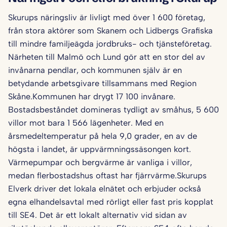
Skurups näringsliv är livligt med över 1 600 företag,
från stora aktörer som Skanem och Lidbergs Grafiska
till mindre familjeägda jordbruks- och tjänsteföretag.
Närheten till Malmö och Lund gör att en stor del av
invånarna pendlar, och kommunen själv är en
betydande arbetsgivare tillsammans med Region
Skåne.Kommunen har drygt 17 100 invånare.
Bostadsbeståndet domineras tydligt av småhus, 5 600
villor mot bara 1 566 lägenheter. Med en
årsmedeltemperatur på hela 9,0 grader, en av de
högsta i landet, är uppvärmningssäsongen kort.
Värmepumpar och bergvärme är vanliga i villor,
medan flerbostadshus oftast har fjärrvärme.Skurups
Elverk driver det lokala elnätet och erbjuder också
egna elhandelsavtal med rörligt eller fast pris kopplat
till SE4. Det är ett lokalt alternativ vid sidan av