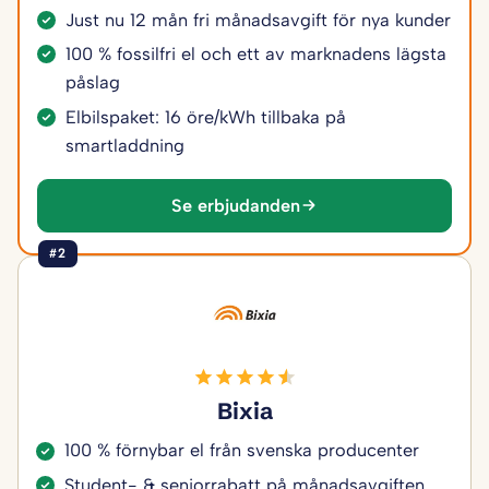
Just nu 12 mån fri månadsavgift för nya kunder
100 % fossilfri el och ett av marknadens lägsta
påslag
Elbilspaket: 16 öre/kWh tillbaka på
smartladdning
Se erbjudanden
#2
Bixia
100 % förnybar el från svenska producenter
Student- & seniorrabatt på månadsavgiften