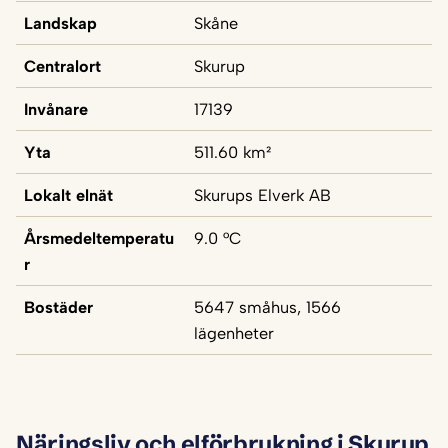
Landskap
Skåne
Centralort
Skurup
Invånare
17139
Yta
511.60 km²
Lokalt elnät
Skurups Elverk AB
Årsmedeltemperatu
9.0 °C
r
Bostäder
5647 småhus, 1566
lägenheter
Näringsliv och elförbrukning i Skurup