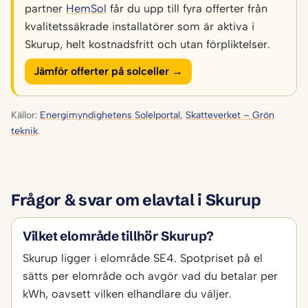
partner
HemSol
får du upp till fyra offerter från
kvalitetssäkrade installatörer som är aktiva i
Skurup, helt kostnadsfritt och utan förpliktelser.
Jämför offerter på solceller →
Källor:
Energimyndighetens Solelportal
,
Skatteverket – Grön
teknik
.
Frågor & svar om elavtal i Skurup
Vilket elområde tillhör Skurup?
Skurup ligger i elområde SE4. Spotpriset på el
sätts per elområde och avgör vad du betalar per
kWh, oavsett vilken elhandlare du väljer.