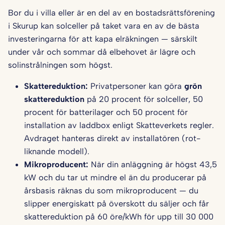
Bor du i villa eller är en del av en bostadsrättsförening
i Skurup kan solceller på taket vara en av de bästa
investeringarna för att kapa elräkningen — särskilt
under vår och sommar då elbehovet är lägre och
solinstrålningen som högst.
Skattereduktion:
Privatpersoner kan göra
grön
skattereduktion
på 20 procent för solceller, 50
procent för batterilager och 50 procent för
installation av laddbox enligt Skatteverkets regler.
Avdraget hanteras direkt av installatören (rot-
liknande modell).
Mikroproducent:
När din anläggning är högst 43,5
kW och du tar ut mindre el än du producerar på
årsbasis räknas du som mikroproducent — du
slipper energiskatt på överskott du säljer och får
skattereduktion på 60 öre/kWh för upp till 30 000