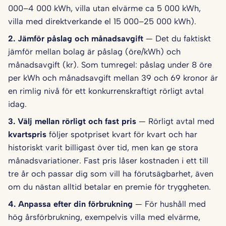
000–4 000 kWh, villa utan elvärme ca 5 000 kWh,
villa med direktverkande el 15 000–25 000 kWh).
2. Jämför påslag och månadsavgift
— Det du faktiskt
jämför mellan bolag är påslag (öre/kWh) och
månadsavgift (kr). Som tumregel: påslag under 8 öre
per kWh och månadsavgift mellan 39 och 69 kronor är
en rimlig nivå för ett konkurrenskraftigt rörligt avtal
idag.
3. Välj mellan rörligt och fast pris
— Rörligt avtal med
kvartspris
följer spotpriset kvart för kvart och har
historiskt varit billigast över tid, men kan ge stora
månadsvariationer. Fast pris låser kostnaden i ett till
tre år och passar dig som vill ha förutsägbarhet, även
om du nästan alltid betalar en premie för tryggheten.
4. Anpassa efter din förbrukning
— För hushåll med
hög årsförbrukning, exempelvis villa med elvärme,