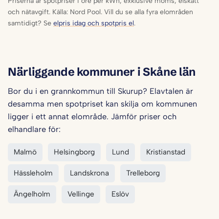
Priserna är spotpriser i öre per kWh, exklusive moms, elskatt
och nätavgift. Källa: Nord Pool. Vill du se alla fyra elområden
samtidigt? Se
elpris idag och spotpris el
.
Närliggande kommuner i Skåne län
Bor du i en grannkommun till Skurup? Elavtalen är
desamma men spotpriset kan skilja om kommunen
ligger i ett annat elområde. Jämför priser och
elhandlare för:
Malmö
Helsingborg
Lund
Kristianstad
Hässleholm
Landskrona
Trelleborg
Ängelholm
Vellinge
Eslöv