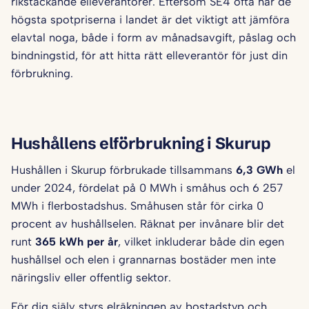
rikstäckande elleverantörer. Eftersom SE4 ofta har de
högsta spotpriserna i landet är det viktigt att jämföra
elavtal noga, både i form av månadsavgift, påslag och
bindningstid, för att hitta rätt elleverantör för just din
förbrukning.
Hushållens elförbrukning i Skurup
Hushållen i Skurup förbrukade tillsammans
6,3 GWh
el
under 2024, fördelat på 0 MWh i småhus och 6 257
MWh i flerbostadshus. Småhusen står för cirka 0
procent av hushållselen. Räknat per invånare blir det
runt
365 kWh per år
, vilket inkluderar både din egen
hushållsel och elen i grannarnas bostäder men inte
näringsliv eller offentlig sektor.
För dig själv styrs elräkningen av bostadstyp och