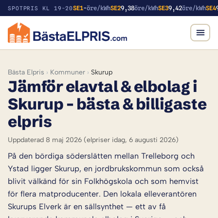
SE1
-
öre/kWh
SE2
9,38
öre/kWh
SE3
9,42
öre/kWh
SE4
SPOTPRIS KL 19-20
Bästa Elpris
›
Kommuner
›
Skurup
Jämför elavtal & elbolag i
Skurup – bästa & billigaste
elpris
Uppdaterad 8 maj 2026
(elpriser idag, 6 augusti 2026)
På den bördiga söderslätten mellan Trelleborg och
Ystad ligger Skurup, en jordbrukskommun som också
blivit välkänd för sin Folkhögskola och som hemvist
för flera matproducenter. Den lokala elleverantören
Skurups Elverk är en sällsynthet — ett av få