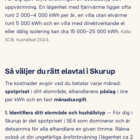
uppvärmning. En lägenhet med fjärrvärme ligger ofta
runt 2 000–4 000 kWh per år, en villa utan elvärme
runt 5 000 kWh och en villa med direktverkande el
eller dålig isolering kan dra 15 000–25 000 kWh.
Källa:
SCB, hushållsel 2024.
Så väljer du rätt elavtal i Skurup
Tre kostnader avgör vad du betalar varje månad:
spotpriset
i ditt elområde, elhandlarens
påslag
i öre
per kWh och en fast
månadsavgift
.
1. Identifiera ditt elområde och hushålls­typ
— För dig i
Skurup är det spotpriset i SE4 som dominerar och är
detsamma för alla elhandlare en given timme. Räkna
också ut din ungefärliga årsförbrukning (lägenhet ca 2