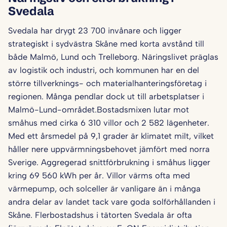
Svedala
Svedala har drygt 23 700 invånare och ligger
strategiskt i sydvästra Skåne med korta avstånd till
både Malmö, Lund och Trelleborg. Näringslivet präglas
av logistik och industri, och kommunen har en del
större tillverknings- och materialhanteringsföretag i
regionen. Många pendlar dock ut till arbetsplatser i
Malmö-Lund-området.Bostadsmixen lutar mot
småhus med cirka 6 310 villor och 2 582 lägenheter.
Med ett årsmedel på 9,1 grader är klimatet milt, vilket
håller nere uppvärmningsbehovet jämfört med norra
Sverige. Aggregerad snittförbrukning i småhus ligger
kring 69 560 kWh per år. Villor värms ofta med
värmepump, och solceller är vanligare än i många
andra delar av landet tack vare goda solförhållanden i
Skåne. Flerbostadshus i tätorten Svedala är ofta