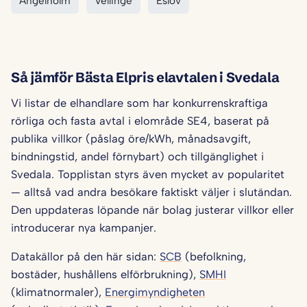
Ängelholm
Vellinge
Eslöv
Så jämför Bästa Elpris elavtalen i Svedala
Vi listar de elhandlare som har konkurrenskraftiga
rörliga och fasta avtal i elområde SE4, baserat på
publika villkor (påslag öre/kWh, månadsavgift,
bindningstid, andel förnybart) och tillgänglighet i
Svedala. Topplistan styrs även mycket av popularitet
— alltså vad andra besökare faktiskt väljer i slutändan.
Den uppdateras löpande när bolag justerar villkor eller
introducerar nya kampanjer.
Datakällor på den här sidan:
SCB
(befolkning,
bostäder, hushållens elförbrukning),
SMHI
(klimatnormaler),
Energimyndigheten