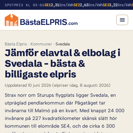
SE1
2,31
öre/kWh
SE2
2,63
öre/kWh
SE3
3,22
öre/kWh
SPOTPRIS KL 05-06
Bästa Elpris
›
Kommuner
›
Svedala
Jämför elavtal & elbolag i
Svedala – bästa &
billigaste elpris
Uppdaterad 10 juni 2026
(elpriser idag, 8 augusti 2026)
Strax norr om Sturups flygplats ligger Svedala, en
utpräglad pendlarkommun där Pågatåget tar
invånarna till Malmö på en kvart. Med knappt 24 000
invånare på 227 kvadratkilometer skånsk slätt hör
kommunen till elområde SE4, och de cirka 6 300