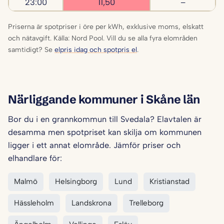
23:00
11,50
–
Priserna är spotpriser i öre per kWh, exklusive moms, elskatt
och nätavgift. Källa: Nord Pool. Vill du se alla fyra elområden
samtidigt? Se
elpris idag och spotpris el
.
Närliggande kommuner i Skåne län
Bor du i en grannkommun till Svedala? Elavtalen är
desamma men spotpriset kan skilja om kommunen
ligger i ett annat elområde. Jämför priser och
elhandlare för:
Malmö
Helsingborg
Lund
Kristianstad
Hässleholm
Landskrona
Trelleborg