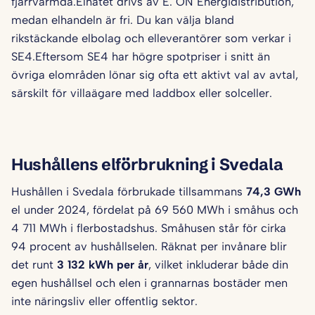
fjärrvärmda.Elnätet drivs av E. ON Energidistribution,
medan elhandeln är fri. Du kan välja bland
rikstäckande elbolag och elleverantörer som verkar i
SE4.Eftersom SE4 har högre spotpriser i snitt än
övriga elområden lönar sig ofta ett aktivt val av avtal,
särskilt för villaägare med laddbox eller solceller.
Hushållens elförbrukning i Svedala
Hushållen i Svedala förbrukade tillsammans
74,3 GWh
el under 2024, fördelat på 69 560 MWh i småhus och
4 711 MWh i flerbostadshus. Småhusen står för cirka
94 procent av hushållselen. Räknat per invånare blir
det runt
3 132 kWh per år
, vilket inkluderar både din
egen hushållsel och elen i grannarnas bostäder men
inte näringsliv eller offentlig sektor.