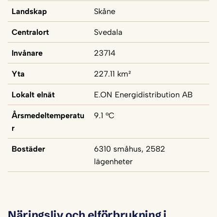
Landskap
Skåne
Centralort
Svedala
Invånare
23714
Yta
227.11 km²
Lokalt elnät
E.ON Energidistribution AB
Årsmedeltemperatu
9.1 °C
r
Bostäder
6310 småhus, 2582
lägenheter
Näringsliv och elförbrukning i