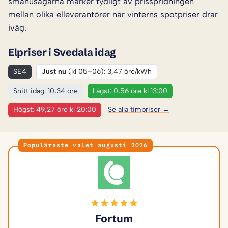
småhusägarna märker tydligt av prisspridningen
mellan olika elleverantörer när vinterns spotpriser drar
iväg.
Elpriser i Svedala idag
SE4
Just nu
(kl 05–06): 3,47 öre/kWh
Snitt idag: 10,34 öre
Lägst: 0,56 öre kl 13:00
Högst: 49,27 öre kl 20:00
Se alla timpriser →
Populäraste valet augusti 2026
Fortum