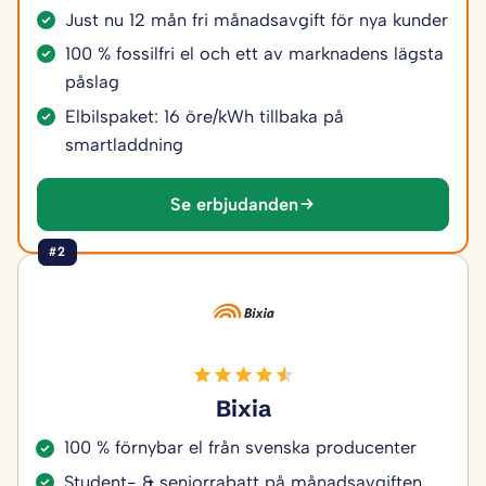
Just nu 12 mån fri månadsavgift för nya kunder
100 % fossilfri el och ett av marknadens lägsta
påslag
Elbilspaket: 16 öre/kWh tillbaka på
smartladdning
Se erbjudanden
#2
Bixia
100 % förnybar el från svenska producenter
Student- & seniorrabatt på månadsavgiften