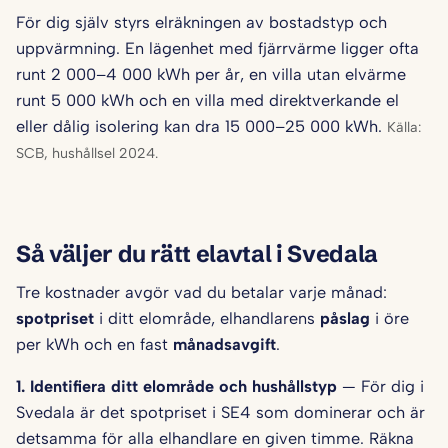
För dig själv styrs elräkningen av bostadstyp och
uppvärmning. En lägenhet med fjärrvärme ligger ofta
runt 2 000–4 000 kWh per år, en villa utan elvärme
runt 5 000 kWh och en villa med direktverkande el
eller dålig isolering kan dra 15 000–25 000 kWh.
Källa:
SCB, hushållsel 2024.
Så väljer du rätt elavtal i Svedala
Tre kostnader avgör vad du betalar varje månad:
spotpriset
i ditt elområde, elhandlarens
påslag
i öre
per kWh och en fast
månadsavgift
.
1. Identifiera ditt elområde och hushålls­typ
— För dig i
Svedala är det spotpriset i SE4 som dominerar och är
detsamma för alla elhandlare en given timme. Räkna