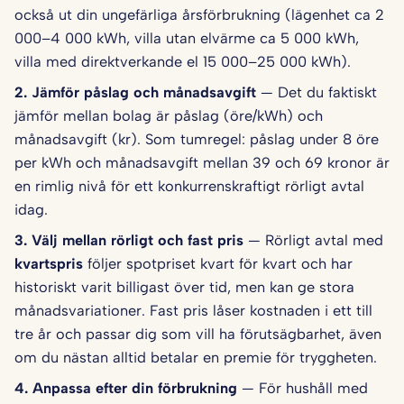
också ut din ungefärliga årsförbrukning (lägenhet ca 2
000–4 000 kWh, villa utan elvärme ca 5 000 kWh,
villa med direktverkande el 15 000–25 000 kWh).
2. Jämför påslag och månadsavgift
— Det du faktiskt
jämför mellan bolag är påslag (öre/kWh) och
månadsavgift (kr). Som tumregel: påslag under 8 öre
per kWh och månadsavgift mellan 39 och 69 kronor är
en rimlig nivå för ett konkurrenskraftigt rörligt avtal
idag.
3. Välj mellan rörligt och fast pris
— Rörligt avtal med
kvartspris
följer spotpriset kvart för kvart och har
historiskt varit billigast över tid, men kan ge stora
månadsvariationer. Fast pris låser kostnaden i ett till
tre år och passar dig som vill ha förutsägbarhet, även
om du nästan alltid betalar en premie för tryggheten.
4. Anpassa efter din förbrukning
— För hushåll med