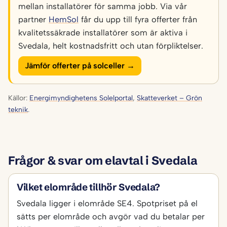
mellan installatörer för samma jobb. Via vår
partner
HemSol
får du upp till fyra offerter från
kvalitetssäkrade installatörer som är aktiva i
Svedala, helt kostnadsfritt och utan förpliktelser.
Jämför offerter på solceller →
Källor:
Energimyndighetens Solelportal
,
Skatteverket – Grön
teknik
.
Frågor & svar om elavtal i Svedala
Vilket elområde tillhör Svedala?
Svedala ligger i elområde SE4. Spotpriset på el
sätts per elområde och avgör vad du betalar per