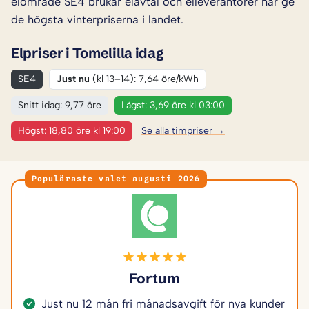
elområde SE4 brukar elavtal och elleverantörer här ge
de högsta vinterpriserna i landet.
Elpriser i Tomelilla idag
SE4
Just nu
(kl 13–14): 7,64 öre/kWh
Snitt idag: 9,77 öre
Lägst: 3,69 öre kl 03:00
Högst: 18,80 öre kl 19:00
Se alla timpriser →
Populäraste valet augusti 2026
Fortum
Just nu 12 mån fri månadsavgift för nya kunder