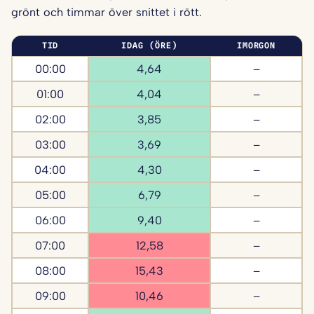
grönt och timmar över snittet i rött.
TID
IDAG (ÖRE)
IMORGON
00:00
4,64
–
01:00
4,04
–
02:00
3,85
–
03:00
3,69
–
04:00
4,30
–
05:00
6,79
–
06:00
9,40
–
07:00
12,58
–
08:00
15,43
–
09:00
10,46
–