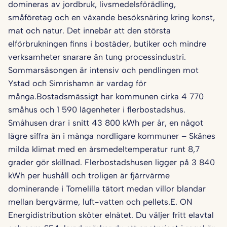
domineras av jordbruk, livsmedelsförädling,
småföretag och en växande besöksnäring kring konst,
mat och natur. Det innebär att den största
elförbrukningen finns i bostäder, butiker och mindre
verksamheter snarare än tung processindustri.
Sommarsäsongen är intensiv och pendlingen mot
Ystad och Simrishamn är vardag för
många.Bostadsmässigt har kommunen cirka 4 770
småhus och 1 590 lägenheter i flerbostadshus.
Småhusen drar i snitt 43 800 kWh per år, en något
lägre siffra än i många nordligare kommuner – Skånes
milda klimat med en årsmedeltemperatur runt 8,7
grader gör skillnad. Flerbostadshusen ligger på 3 840
kWh per hushåll och troligen är fjärrvärme
dominerande i Tomelilla tätort medan villor blandar
mellan bergvärme, luft-vatten och pellets.E. ON
Energidistribution sköter elnätet. Du väljer fritt elavtal