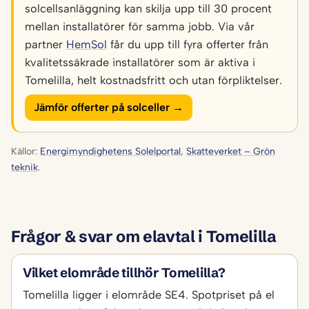
solcellsanläggning kan skilja upp till 30 procent
mellan installatörer för samma jobb. Via vår
partner
HemSol
får du upp till fyra offerter från
kvalitetssäkrade installatörer som är aktiva i
Tomelilla, helt kostnadsfritt och utan förpliktelser.
Jämför offerter på solceller →
Källor:
Energimyndighetens Solelportal
,
Skatteverket – Grön
teknik
.
Frågor & svar om elavtal i Tomelilla
Vilket elområde tillhör Tomelilla?
Tomelilla ligger i elområde SE4. Spotpriset på el