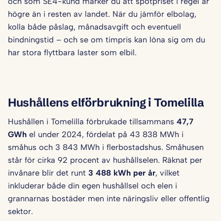
och som SE4-kund märker du att spotpriset i regel är
högre än i resten av landet. När du jämför elbolag,
kolla både påslag, månadsavgift och eventuell
bindningstid – och se om timpris kan löna sig om du
har stora flyttbara laster som elbil.
Hushållens elförbrukning i Tomelilla
Hushållen i Tomelilla förbrukade tillsammans
47,7
GWh
el under 2024, fördelat på 43 838 MWh i
småhus och 3 843 MWh i flerbostadshus. Småhusen
står för cirka 92 procent av hushållselen. Räknat per
invånare blir det runt
3 488 kWh per år
, vilket
inkluderar både din egen hushållsel och elen i
grannarnas bostäder men inte näringsliv eller offentlig
sektor.