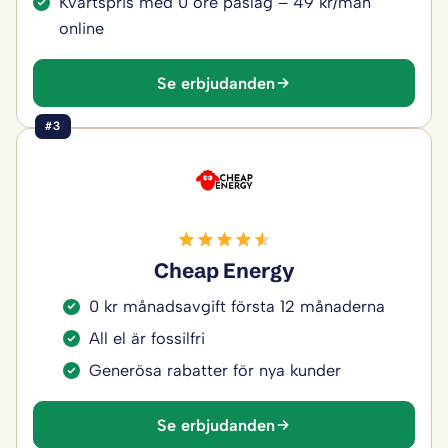
Kvartspris med 0 öre påslag – 49 kr/mån
online
Se erbjudanden
#3
Cheap Energy
0 kr månadsavgift första 12 månaderna
All el är fossilfri
Generösa rabatter för nya kunder
Se erbjudanden