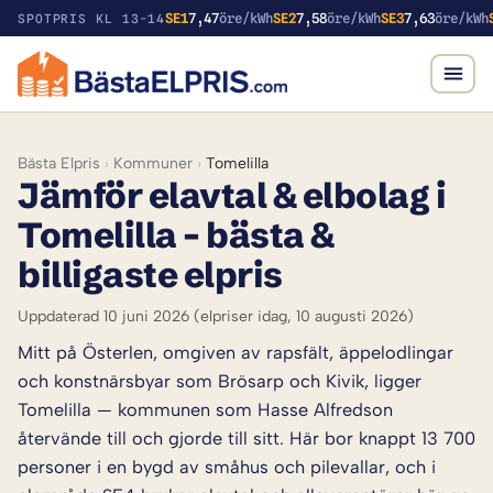
SE1
7,47
öre/kWh
SE2
7,58
öre/kWh
SE3
7,63
öre/kWh
SPOTPRIS KL 13-14
Bästa Elpris
›
Kommuner
›
Tomelilla
Jämför elavtal & elbolag i
Tomelilla – bästa &
billigaste elpris
Uppdaterad 10 juni 2026
(elpriser idag, 10 augusti 2026)
Mitt på Österlen, omgiven av rapsfält, äppelodlingar
och konstnärsbyar som Brösarp och Kivik, ligger
Tomelilla — kommunen som Hasse Alfredson
återvände till och gjorde till sitt. Här bor knappt 13 700
personer i en bygd av småhus och pilevallar, och i