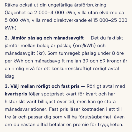
Räkna också ut din ungefärliga årsförbrukning
(lägenhet ca 2 000–4 000 kWh, villa utan elvärme ca
5 000 kWh, villa med direktverkande el 15 000–25 000
kWh).
2. Jämför påslag och månadsavgift
— Det du faktiskt
jämför mellan bolag är påslag (öre/kWh) och
månadsavgift (kr). Som tumregel: påslag under 8 öre
per kWh och månadsavgift mellan 39 och 69 kronor är
en rimlig nivå för ett konkurrenskraftigt rörligt avtal
idag.
3. Välj mellan rörligt och fast pris
— Rörligt avtal med
kvartspris
följer spotpriset kvart för kvart och har
historiskt varit billigast över tid, men kan ge stora
månadsvariationer. Fast pris låser kostnaden i ett till
tre år och passar dig som vill ha förutsägbarhet, även
om du nästan alltid betalar en premie för tryggheten.