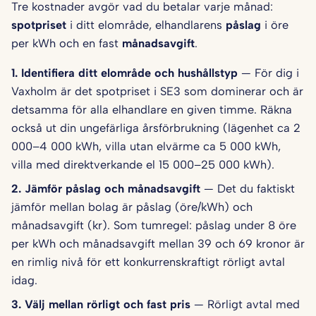
Tre kostnader avgör vad du betalar varje månad:
spotpriset
i ditt elområde, elhandlarens
påslag
i öre
per kWh och en fast
månadsavgift
.
1. Identifiera ditt elområde och hushålls­typ
— För dig i
Vaxholm är det spotpriset i SE3 som dominerar och är
detsamma för alla elhandlare en given timme. Räkna
också ut din ungefärliga årsförbrukning (lägenhet ca 2
000–4 000 kWh, villa utan elvärme ca 5 000 kWh,
villa med direktverkande el 15 000–25 000 kWh).
2. Jämför påslag och månadsavgift
— Det du faktiskt
jämför mellan bolag är påslag (öre/kWh) och
månadsavgift (kr). Som tumregel: påslag under 8 öre
per kWh och månadsavgift mellan 39 och 69 kronor är
en rimlig nivå för ett konkurrenskraftigt rörligt avtal
idag.
3. Välj mellan rörligt och fast pris
— Rörligt avtal med