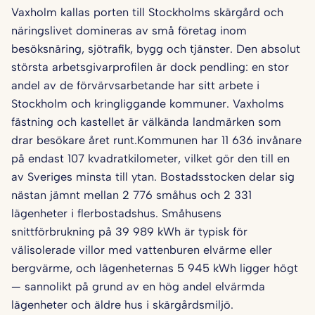
Vaxholm kallas porten till Stockholms skärgård och
näringslivet domineras av små företag inom
besöksnäring, sjötrafik, bygg och tjänster. Den absolut
största arbetsgivarprofilen är dock pendling: en stor
andel av de förvärvsarbetande har sitt arbete i
Stockholm och kringliggande kommuner. Vaxholms
fästning och kastellet är välkända landmärken som
drar besökare året runt.Kommunen har 11 636 invånare
på endast 107 kvadratkilometer, vilket gör den till en
av Sveriges minsta till ytan. Bostadsstocken delar sig
nästan jämnt mellan 2 776 småhus och 2 331
lägenheter i flerbostadshus. Småhusens
snittförbrukning på 39 989 kWh är typisk för
välisolerade villor med vattenburen elvärme eller
bergvärme, och lägenheternas 5 945 kWh ligger högt
— sannolikt på grund av en hög andel elvärmda
lägenheter och äldre hus i skärgårdsmiljö.