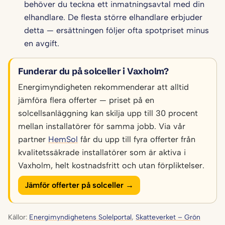
behöver du teckna ett inmatningsavtal med din
elhandlare. De flesta större elhandlare erbjuder
detta — ersättningen följer ofta spotpriset minus
en avgift.
Funderar du på solceller i Vaxholm?
Energimyndigheten rekommenderar att alltid
jämföra flera offerter — priset på en
solcellsanläggning kan skilja upp till 30 procent
mellan installatörer för samma jobb. Via vår
partner
HemSol
får du upp till fyra offerter från
kvalitetssäkrade installatörer som är aktiva i
Vaxholm, helt kostnadsfritt och utan förpliktelser.
Jämför offerter på solceller →
Källor:
Energimyndighetens Solelportal
,
Skatteverket – Grön