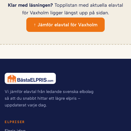
Klar med läsningen?
Topplistan med aktuella elavtal
för Vaxholm ligger längst upp på sidan.
↑ Jämför elavtal för Vaxholm
Vi jämför elavtal från ledande svenska elbolag
så att du snabbt hittar ett lägre elpris –
uppdaterat varje dag.
ELPRISER