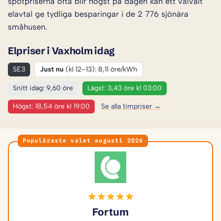
spotpriserna ofta blir högst på dagen kan ett välvalt
elavtal ge tydliga besparingar i de 2 776 sjönära
småhusen.
Elpriser i Vaxholm idag
SE3
Just nu
(kl 12–13): 8,11 öre/kWh
Snitt idag: 9,60 öre
Lägst: 3,43 öre kl 03:00
Högst: 18,54 öre kl 19:00
Se alla timpriser →
Populäraste valet augusti 2026
Fortum