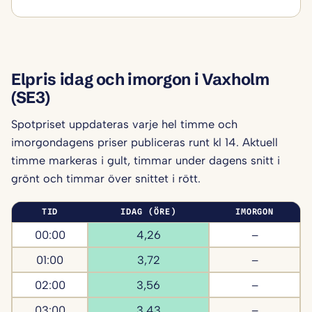
Elpris idag och imorgon i Vaxholm
(SE3)
Spotpriset uppdateras varje hel timme och
imorgondagens priser publiceras runt kl 14. Aktuell
timme markeras i gult, timmar under dagens snitt i
grönt och timmar över snittet i rött.
TID
IDAG (ÖRE)
IMORGON
00:00
4,26
–
01:00
3,72
–
02:00
3,56
–
03:00
3,43
–