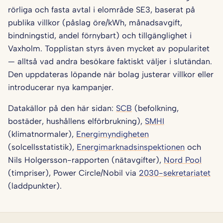
rörliga och fasta avtal i elområde SE3, baserat på
publika villkor (påslag öre/kWh, månadsavgift,
bindningstid, andel förnybart) och tillgänglighet i
Vaxholm. Topplistan styrs även mycket av popularitet
— alltså vad andra besökare faktiskt väljer i slutändan.
Den uppdateras löpande när bolag justerar villkor eller
introducerar nya kampanjer.
Datakällor på den här sidan:
SCB
(befolkning,
bostäder, hushållens elförbrukning),
SMHI
(klimatnormaler),
Energimyndigheten
(solcellsstatistik),
Energimarknadsinspektionen
och
Nils Holgersson-rapporten (nätavgifter),
Nord Pool
(timpriser), Power Circle/Nobil via
2030-sekretariatet
(laddpunkter).