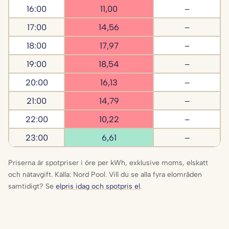
16:00
11,00
–
17:00
14,56
–
18:00
17,97
–
19:00
18,54
–
20:00
16,13
–
21:00
14,79
–
22:00
10,22
–
23:00
6,61
–
Priserna är spotpriser i öre per kWh, exklusive moms, elskatt
och nätavgift. Källa: Nord Pool. Vill du se alla fyra elområden
samtidigt? Se
elpris idag och spotpris el
.