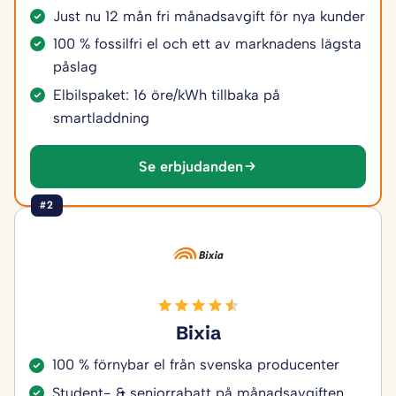
Just nu 12 mån fri månadsavgift för nya kunder
100 % fossilfri el och ett av marknadens lägsta
påslag
Elbilspaket: 16 öre/kWh tillbaka på
smartladdning
Se erbjudanden
#2
Bixia
100 % förnybar el från svenska producenter
Student- & seniorrabatt på månadsavgiften