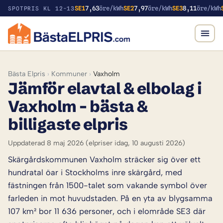
SE1
7,63
öre/kWh
SE2
7,97
öre/kWh
SE3
8,11
öre/kWh
SPOTPRIS KL 12-13
Bästa Elpris
›
Kommuner
›
Vaxholm
Jämför elavtal & elbolag i
Vaxholm – bästa &
billigaste elpris
Uppdaterad 8 maj 2026
(elpriser idag, 10 augusti 2026)
Skärgårdskommunen Vaxholm sträcker sig över ett
hundratal öar i Stockholms inre skärgård, med
fästningen från 1500-talet som vakande symbol över
farleden in mot huvudstaden. På en yta av blygsamma
107 km² bor 11 636 personer, och i elområde SE3 där