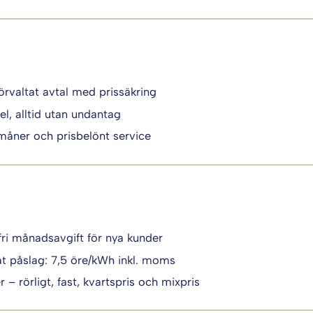
örvaltat avtal med prissäkring
el, alltid utan undantag
måner och prisbelönt service
fri månadsavgift för nya kunder
t påslag: 7,5 öre/kWh inkl. moms
 – rörligt, fast, kvartspris och mixpris