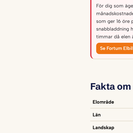
För dig som äger 
månadskostnade
som ger 16 öre 
snabbladdning h
timmar då elen ä
Se Fortum Elbi
Fakta om
Elområde
Län
Landskap