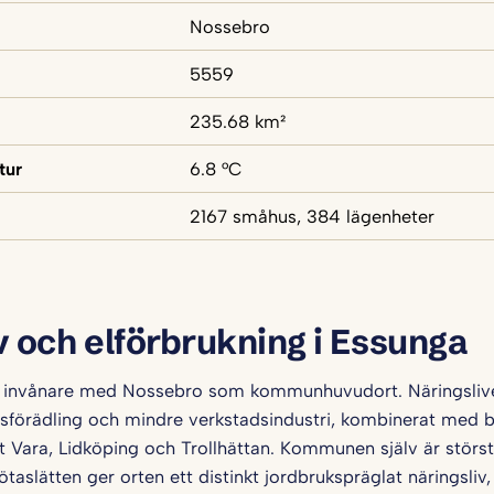
Nossebro
5559
235.68 km²
tur
6.8 °C
2167 småhus, 384 lägenheter
v och elförbrukning i Essunga
 invånare med Nossebro som kommunhuvudort. Näringslivet
lsförädling och mindre verkstadsindustri, kombinerat med 
 Vara, Lidköping och Trollhättan. Kommunen själv är störst
aslätten ger orten ett distinkt jordbrukspräglat näringsliv,