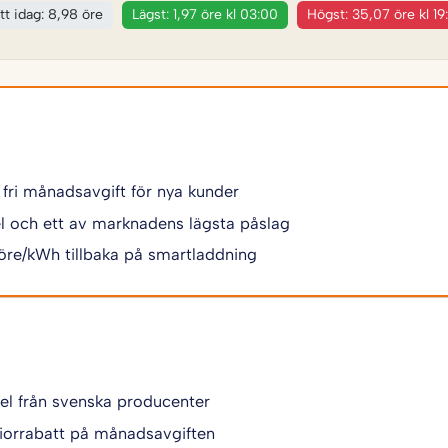
tt idag: 8,98 öre
Lägst: 1,97 öre kl 03:00
Högst: 35,07 öre kl 19
 fri månadsavgift för nya kunder
 el och ett av marknadens lägsta påslag
 öre/kWh tillbaka på smartladdning
 el från svenska producenter
iorrabatt på månadsavgiften