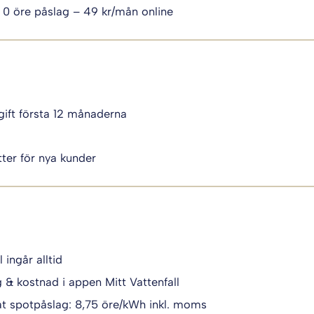
 0 öre påslag – 49 kr/mån online
ift första 12 månaderna
i
ter för nya kunder
l ingår alltid
g & kostnad i appen Mitt Vattenfall
t spotpåslag: 8,75 öre/kWh inkl. moms