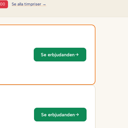
:00
Se alla timpriser →
Se erbjudanden
Se erbjudanden