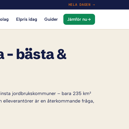
HELA DAGEN →
bolag
Elpris idag
Guider
Jämför nu
 – bästa &
 minsta jordbrukskommuner – bara 235 km²
n elleverantörer är en återkommande fråga,