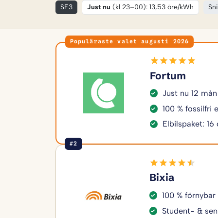
SE3
Just nu
(kl 23–00): 13,53 öre/kWh
Sni
Populäraste valet augusti 2026
Fortum
Just nu 12 mån
100 % fossilfri
Elbilspaket: 16
#2
Bixia
100 % förnybar
Student- & sen