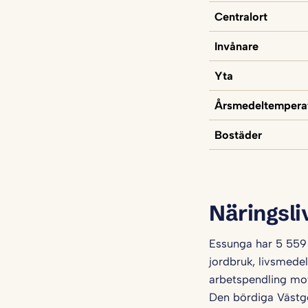
Centralort
Invånare
Yta
Årsmedeltempera
Bostäder
Näringsli
Essunga har 5 559
jordbruk, livsmede
arbetspendling mot
Den bördiga Västgöt