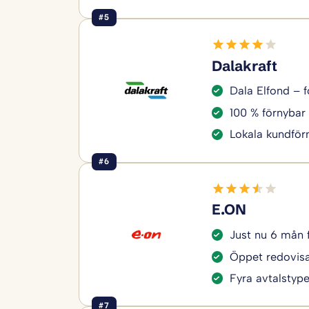
#5
Dalakraft
Dala Elfond – f
100 % förnybar 
Lokala kundför
#6
E.ON
Just nu 6 mån 
Öppet redovisa
Fyra avtalstyper
#7