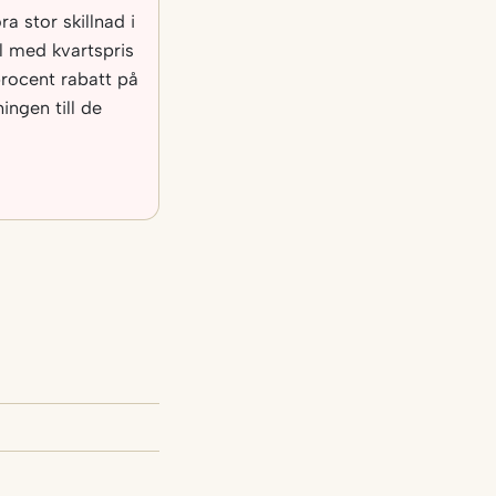
a stor skillnad i
al med kvartspris
rocent rabatt på
ngen till de