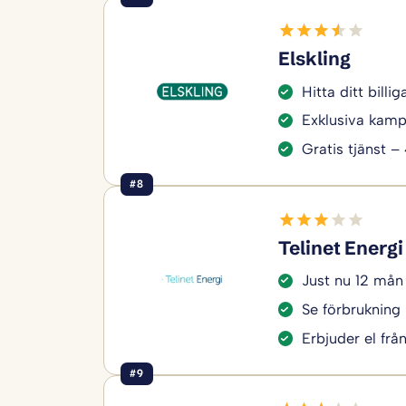
Elskling
Hitta ditt bill
Exklusiva kamp
Gratis tjänst –
#8
Telinet Energi
Just nu 12 mån
Se förbrukning 
Erbjuder el frå
#9