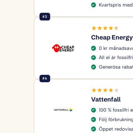
Kvartspris med
#3
Cheap Energy
0 kr månadsavg
All el är fossilfr
Generösa rabat
#4
Vattenfall
100 % fossilfri e
Följ förbruknin
Öppet redovisa