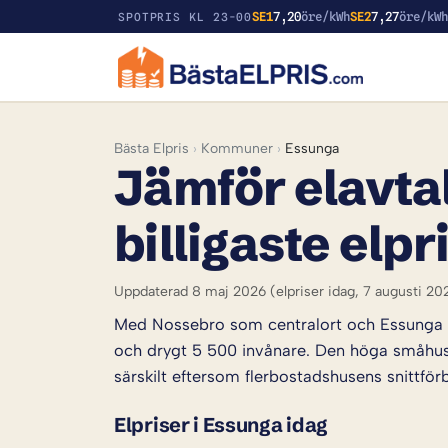
SE1
7,20
öre/kWh
SE2
7,27
öre/kW
SPOTPRIS KL 23-00
Bästa Elpris
›
Kommuner
›
Essunga
Jämför elavtal
billigaste elpr
Uppdaterad 8 maj 2026
(elpriser idag, 7 augusti 20
Med Nossebro som centralort och Essunga s
och drygt 5 500 invånare. Den höga småhusa
särskilt eftersom flerbostadshusens snittför
Elpriser i Essunga idag