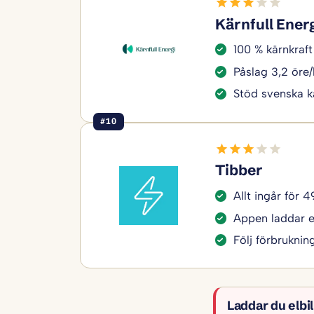
Kärnfull Ener
100 % kärnkraft 
Påslag 3,2 öre
Stöd svenska k
#10
Tibber
Allt ingår för 
Appen laddar el
Följ förbruknin
Laddar du elbi