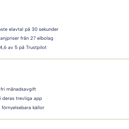
igaste elavtal på 30 sekunder
anjpriser från 27 elbolag
 4,6 av 5 på Trustpilot
 fri månadsavgift
i deras trevliga app
n förnyelsebara källor