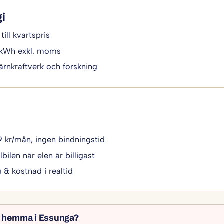
gi
till kvartspris
/kWh exkl. moms
ärnkraftverk och forskning
49 kr/mån, ingen bindningstid
bilen när elen är billigast
g & kostnad i realtid
l hemma i Essunga?