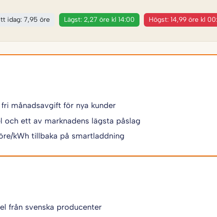
tt idag: 7,95 öre
Lägst: 2,27 öre kl 14:00
Högst: 14,99 öre kl 00
 fri månadsavgift för nya kunder
 el och ett av marknadens lägsta påslag
 öre/kWh tillbaka på smartladdning
 el från svenska producenter