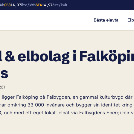
kWh
SE3
14,97
öre/kWh
SE4
14,97
öre/kWh
Bästa elavtal
El
 & elbolag i Falköpi
is
26)
ligger Falköping på Falbygden, en gammal kulturbygd där gå
ar omkring 33 000 invånare och bygger sin identitet kring 
 och med ett eget lokalt elnät via Falbygdens Energi blir va