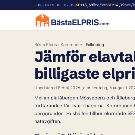
SE1
13,68
öre/kWh
SE2
14,79
öre/
SPOTPRIS KL 07-08
Bästa Elpris
›
Kommuner
›
Falköping
Jämför elavtal
billigaste elpr
Uppdaterad 8 maj 2026
(elpriser idag, 6 augusti 20
Mellan platåbergen Mösseberg och Ålleberg 
fortfarande står kvar i hagarna. Kommunen h
berggrunden. Hushållen tillhör elområde SE3,
nätavgiften.