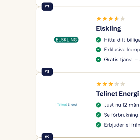
#7
Elskling
Hitta ditt bill
Exklusiva kamp
Gratis tjänst –
#8
Telinet Energi
Just nu 12 mån
Se förbrukning 
Erbjuder el frå
#9