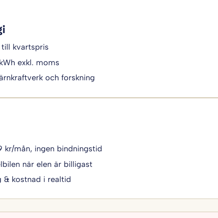
gi
till kvartspris
/kWh exkl. moms
ärnkraftverk och forskning
49 kr/mån, ingen bindningstid
bilen när elen är billigast
g & kostnad i realtid