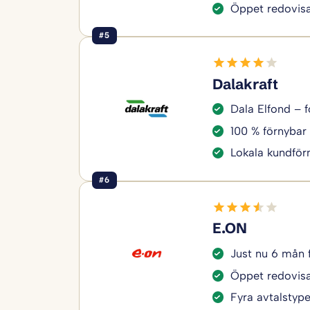
Öppet redovisa
#5
Dalakraft
Dala Elfond – f
100 % förnybar 
Lokala kundför
#6
E.ON
Just nu 6 mån 
Öppet redovisa
Fyra avtalstyper