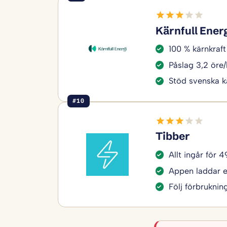
Kärnfull Ener
100 % kärnkraft 
Påslag 3,2 öre
Stöd svenska k
#10
Tibber
Allt ingår för 
Appen laddar el
Följ förbruknin