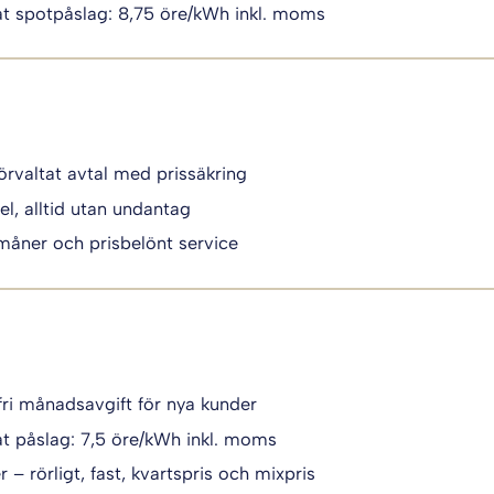
t spotpåslag: 8,75 öre/kWh inkl. moms
örvaltat avtal med prissäkring
el, alltid utan undantag
måner och prisbelönt service
fri månadsavgift för nya kunder
t påslag: 7,5 öre/kWh inkl. moms
 – rörligt, fast, kvartspris och mixpris