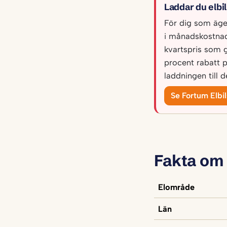
Laddar du elbi
För dig som äger 
i månadskostnad
kvartspris som 
procent rabatt 
laddningen till 
Se Fortum Elbi
Fakta om
Elområde
Län