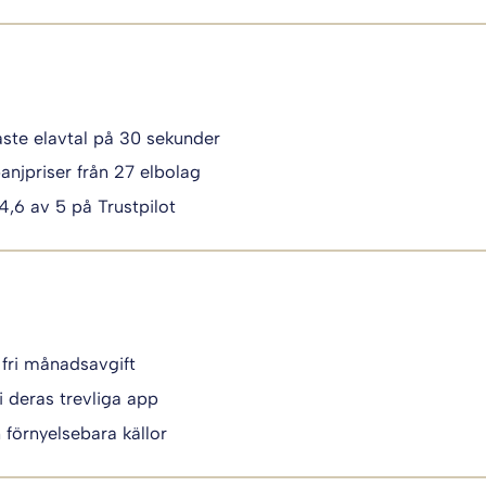
igaste elavtal på 30 sekunder
anjpriser från 27 elbolag
 4,6 av 5 på Trustpilot
 fri månadsavgift
i deras trevliga app
n förnyelsebara källor