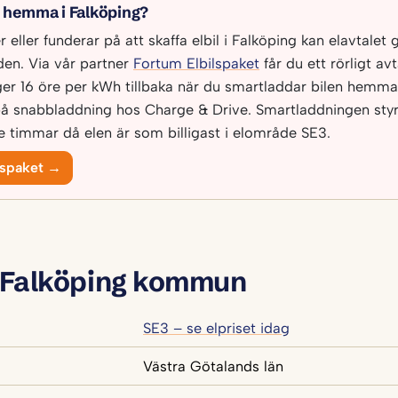
l hemma i Falköping?
eller funderar på att skaffa elbil i Falköping kan elavtalet g
en. Via vår partner
Fortum Elbilspaket
får du ett rörligt av
ger 16 öre per kWh tillbaka när du smartladdar bilen hemma
på snabbladdning hos Charge & Drive. Smartladdningen sty
de timmar då elen är som billigast i elområde SE3.
lspaket →
 Falköping kommun
SE3 – se elpriset idag
Västra Götalands län