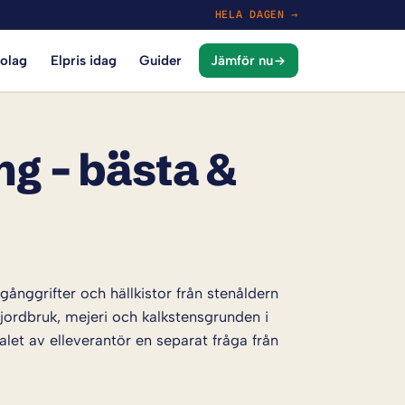
HELA DAGEN →
bolag
Elpris idag
Guider
Jämför nu
ng – bästa &
nggrifter och hällkistor från stenåldern
jordbruk, mejeri och kalkstensgrunden i
let av elleverantör en separat fråga från