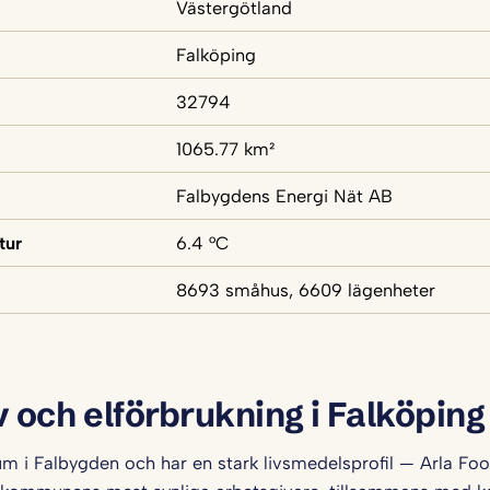
Västergötland
Falköping
32794
1065.77 km²
Falbygdens Energi Nät AB
tur
6.4 °C
8693 småhus, 6609 lägenheter
v och elförbrukning i Falköping
um i Falbygden och har en stark livsmedelsprofil — Arla Foo