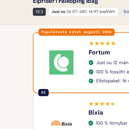
Elpriser i Falköping idag
SE3
Just nu
(kl 07–08): 14,97 öre/kWh
Sni
Populäraste valet augusti 2026
Fortum
Just nu 12 mån
100 % fossilfri
Elbilspaket: 16
#2
Bixia
100 % förnybar