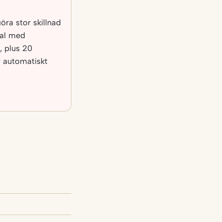
öra stor skillnad
tal med
, plus 20
r automatiskt