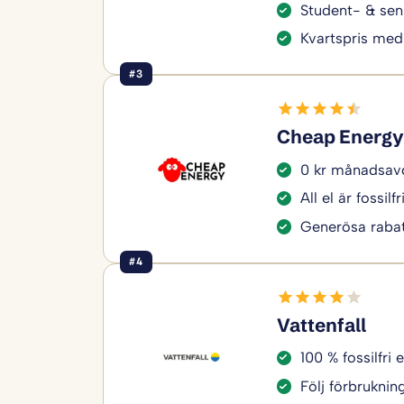
Student- & sen
Kvartspris med
#3
Cheap Energy
0 kr månadsavg
All el är fossilfr
Generösa rabat
#4
Vattenfall
100 % fossilfri e
Följ förbruknin