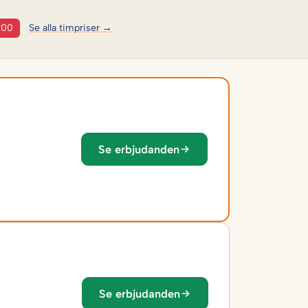
:00
Se alla timpriser →
Se erbjudanden
Se erbjudanden