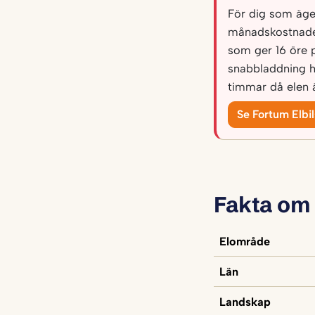
För dig som äger 
månadskostnade
som ger 16 öre 
snabbladdning h
timmar då elen ä
Se Fortum Elbi
Fakta om
Elområde
Län
Landskap