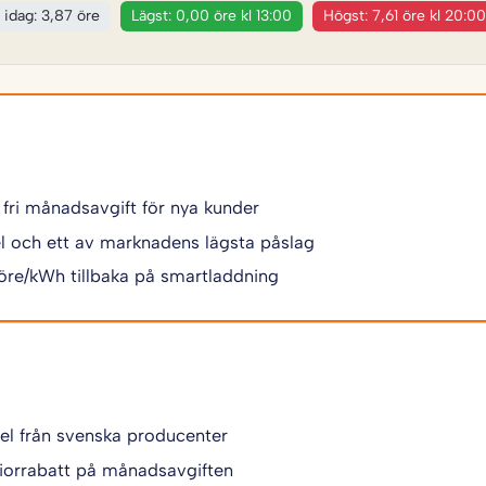
t idag: 3,87 öre
Lägst: 0,00 öre kl 13:00
Högst: 7,61 öre kl 20:00
 fri månadsavgift för nya kunder
 el och ett av marknadens lägsta påslag
 öre/kWh tillbaka på smartladdning
 el från svenska producenter
iorrabatt på månadsavgiften