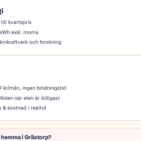
gi
till kvartspris
/kWh exkl. moms
ärnkraftverk och forskning
49 kr/mån, ingen bindningstid
bilen när elen är billigast
g & kostnad i realtid
l hemma i Grästorp?