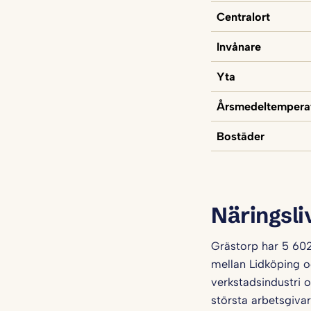
Centralort
Invånare
Yta
Årsmedeltempera
Bostäder
Näringsli
Grästorp har 5 602
mellan Lidköping oc
verkstadsindustri 
största arbetsgiva