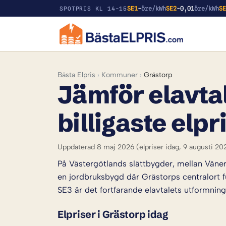
SE1
-
öre/kWh
SE2
-0,01
öre/kWh
S
SPOTPRIS KL 14-15
Bästa Elpris
›
Kommuner
›
Grästorp
Jämför elavtal
billigaste elpr
Uppdaterad 8 maj 2026
(elpriser idag, 9 augusti 20
På Västergötlands slättbygder, mellan Väner
en jordbruksbygd där Grästorps centralort f
SE3 är det fortfarande elavtalets utformnin
Elpriser i Grästorp idag