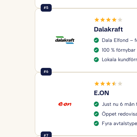
#5
Dalakraft
Dala Elfond – f
100 % förnybar 
Lokala kundför
#6
E.ON
Just nu 6 mån 
Öppet redovisa
Fyra avtalstyper
#7