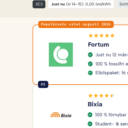
SE3
Just nu
(kl 14–15): 0,00 öre/kWh
Snit
Populäraste valet augusti 2026
Fortum
Just nu 12 mån
100 % fossilfri
Elbilspaket: 16
#2
Bixia
100 % förnybar
Student- & sen