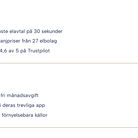
igaste elavtal på 30 sekunder
anjpriser från 27 elbolag
 4,6 av 5 på Trustpilot
 fri månadsavgift
i deras trevliga app
n förnyelsebara källor