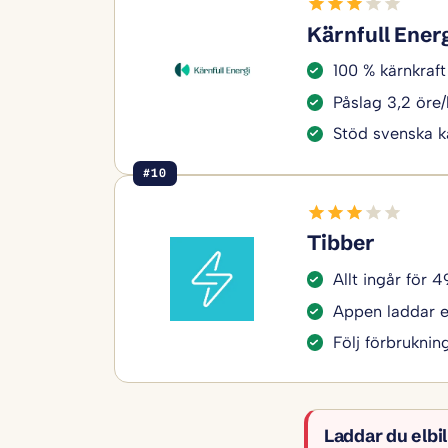
Kärnfull Ener
100 % kärnkraft 
Påslag 3,2 öre
Stöd svenska k
#10
Tibber
Allt ingår för 
Appen laddar el
Följ förbruknin
Laddar du elbi