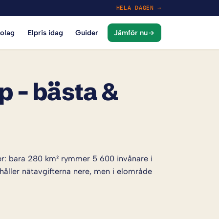
HELA DAGEN →
bolag
Elpris idag
Guider
Jämför nu
p – bästa &
ner: bara 280 km² rymmer 5 600 invånare i
håller nätavgifterna nere, men i elområde