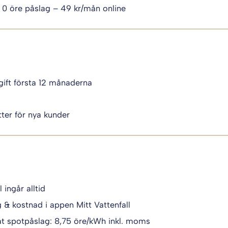
 0 öre påslag – 49 kr/mån online
ift första 12 månaderna
i
ter för nya kunder
l ingår alltid
g & kostnad i appen Mitt Vattenfall
t spotpåslag: 8,75 öre/kWh inkl. moms