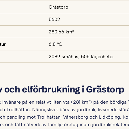
Grästorp
5602
280.66 km²
tur
6.8 °C
2089 småhus, 505 lägenheter
v och elförbrukning i Grästorp
 invånare på en relativt liten yta (281 km²) på den bördiga
h Trollhättan. Näringslivet bärs av jordbruk, livsmedelsför
och pendling mot Trollhättan, Vänersborg och Lidköping. K
re, och tätt nätverk av familjeföretag inom jordbruksrelate