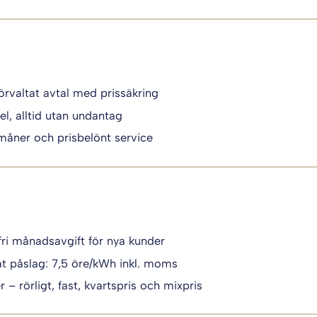
örvaltat avtal med prissäkring
el, alltid utan undantag
måner och prisbelönt service
fri månadsavgift för nya kunder
t påslag: 7,5 öre/kWh inkl. moms
 – rörligt, fast, kvartspris och mixpris