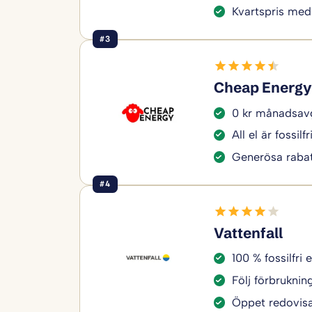
Kvartspris med
#3
Cheap Energy
0 kr månadsavg
All el är fossilfr
Generösa rabat
#4
Vattenfall
100 % fossilfri e
Följ förbruknin
Öppet redovisa