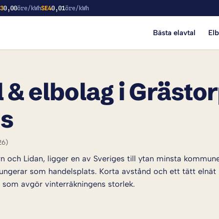
E3
0,00
öre/kWh
SE4
0,01
öre/kWh
Bästa elavtal
El
 & elbolag i Grästor
is
26)
n och Lidan, ligger en av Sveriges till ytan minsta kommu
ungerar som handelsplats. Korta avstånd och ett tätt elnät 
g som avgör vinterräkningens storlek.