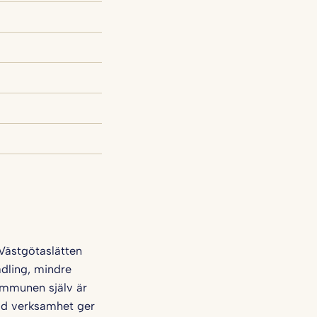
 Västgötaslätten
ädling, mindre
ommunen själv är
rad verksamhet ger