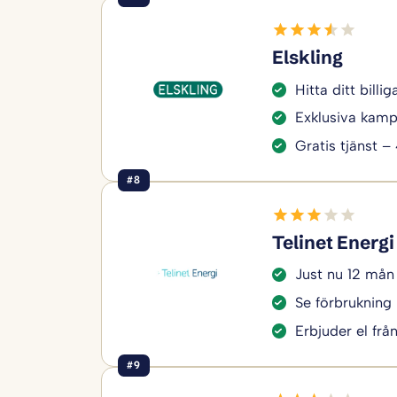
Elskling
Hitta ditt bill
Exklusiva kamp
Gratis tjänst –
#8
Telinet Energi
Just nu 12 mån
Se förbrukning 
Erbjuder el frå
#9