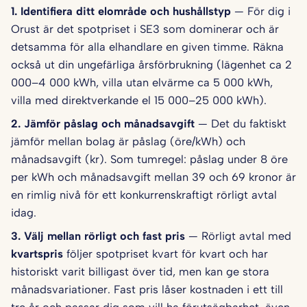
1. Identifiera ditt elområde och hushålls­typ
— För dig i
Orust är det spotpriset i SE3 som dominerar och är
detsamma för alla elhandlare en given timme. Räkna
också ut din ungefärliga årsförbrukning (lägenhet ca 2
000–4 000 kWh, villa utan elvärme ca 5 000 kWh,
villa med direktverkande el 15 000–25 000 kWh).
2. Jämför påslag och månadsavgift
— Det du faktiskt
jämför mellan bolag är påslag (öre/kWh) och
månadsavgift (kr). Som tumregel: påslag under 8 öre
per kWh och månadsavgift mellan 39 och 69 kronor är
en rimlig nivå för ett konkurrenskraftigt rörligt avtal
idag.
3. Välj mellan rörligt och fast pris
— Rörligt avtal med
kvartspris
följer spotpriset kvart för kvart och har
historiskt varit billigast över tid, men kan ge stora
månadsvariationer. Fast pris låser kostnaden i ett till