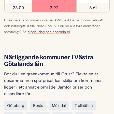
23:00
3,92
6,61
Priserna är spotpriser i öre per kWh, exklusive moms, elskatt
och nätavgift. Källa: Nord Pool. Vill du se alla fyra elområden
samtidigt? Se
elpris idag och spotpris el
.
Närliggande kommuner i Västra
Götalands län
Bor du i en grannkommun till Orust? Elavtalen är
desamma men spotpriset kan skilja om kommunen
ligger i ett annat elområde. Jämför priser och
elhandlare för:
Göteborg
Borås
Mölndal
Trollhättan