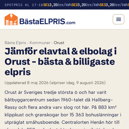
SE1
3,20
öre/kWh
SE2
3,20
öre/kWh
SE3
3,20
öre/kWh
SPOTPRIS KL 17-18
Bästa Elpris
›
Kommuner
›
Orust
Jämför elavtal & elbolag i
Orust – bästa & billigaste
elpris
Uppdaterad 8 maj 2026
(elpriser idag, 9 augusti 2026)
Orust är Sveriges tredje största ö och har varit
båtbyggarcentrum sedan 1960-talet då Hallberg-
Rassy och flera andra varv slog rot här. På 883 km²
klippkust och granskogar bor 15 363 bohuslänningar i
utpräglat småhusboende. Centralorten Henån hör till