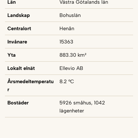
Län
Västra Götalands län
Landskap
Bohuslän
Centralort
Henån
Invånare
15363
Yta
883.30 km²
Lokalt elnät
Ellevio AB
Årsmedeltemperatu
8.2 °C
r
Bostäder
5926 småhus, 1042
lägenheter