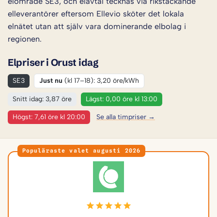
elområde SE3, och elavtal tecknas via rikstäckande
elleverantörer eftersom Ellevio sköter det lokala
elnätet utan att själv vara dominerande elbolag i
regionen.
Elpriser i Orust idag
SE3
Just nu
(kl 17–18): 3,20 öre/kWh
Snitt idag: 3,87 öre
Lägst: 0,00 öre kl 13:00
Högst: 7,61 öre kl 20:00
Se alla timpriser →
Populäraste valet augusti 2026