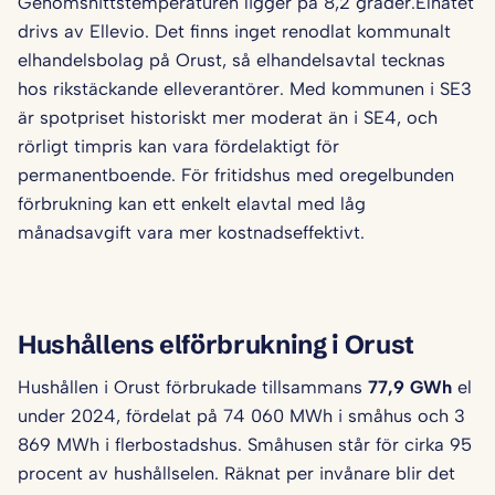
Genomsnittstemperaturen ligger på 8,2 grader.Elnätet
drivs av Ellevio. Det finns inget renodlat kommunalt
elhandelsbolag på Orust, så elhandelsavtal tecknas
hos rikstäckande elleverantörer. Med kommunen i SE3
är spotpriset historiskt mer moderat än i SE4, och
rörligt timpris kan vara fördelaktigt för
permanentboende. För fritidshus med oregelbunden
förbrukning kan ett enkelt elavtal med låg
månadsavgift vara mer kostnadseffektivt.
Hushållens elförbrukning i Orust
Hushållen i Orust förbrukade tillsammans
77,9 GWh
el
under 2024, fördelat på 74 060 MWh i småhus och 3
869 MWh i flerbostadshus. Småhusen står för cirka 95
procent av hushållselen. Räknat per invånare blir det