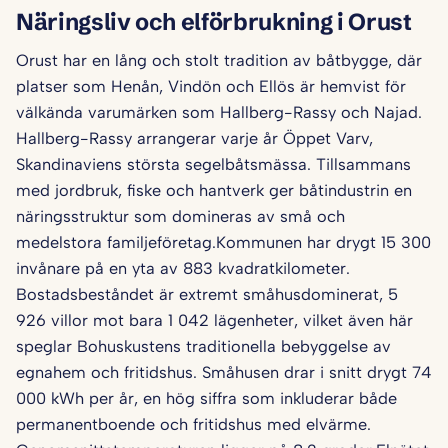
Näringsliv och elförbrukning i Orust
Orust har en lång och stolt tradition av båtbygge, där
platser som Henån, Vindön och Ellös är hemvist för
välkända varumärken som Hallberg-Rassy och Najad.
Hallberg-Rassy arrangerar varje år Öppet Varv,
Skandinaviens största segelbåtsmässa. Tillsammans
med jordbruk, fiske och hantverk ger båtindustrin en
näringsstruktur som domineras av små och
medelstora familjeföretag.Kommunen har drygt 15 300
invånare på en yta av 883 kvadratkilometer.
Bostadsbeståndet är extremt småhusdominerat, 5
926 villor mot bara 1 042 lägenheter, vilket även här
speglar Bohuskustens traditionella bebyggelse av
egnahem och fritidshus. Småhusen drar i snitt drygt 74
000 kWh per år, en hög siffra som inkluderar både
permanentboende och fritidshus med elvärme.