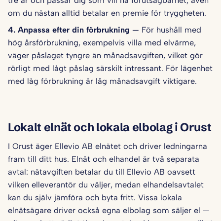
tre år och passar dig som vill ha förutsägbarhet, även
om du nästan alltid betalar en premie för tryggheten.
4. Anpassa efter din förbrukning
— För hushåll med
hög årsförbrukning, exempelvis villa med elvärme,
väger påslaget tyngre än månadsavgiften, vilket gör
rörligt med lågt påslag särskilt intressant. För lägenhet
med låg förbrukning är låg månadsavgift viktigare.
Lokalt elnät och lokala elbolag i Orust
I Orust äger Ellevio AB elnätet och driver ledningarna
fram till ditt hus. Elnät och elhandel är två separata
avtal: nätavgiften betalar du till Ellevio AB oavsett
vilken elleverantör du väljer, medan elhandelsavtalet
kan du själv jämföra och byta fritt. Vissa lokala
elnätsägare driver också egna elbolag som säljer el —