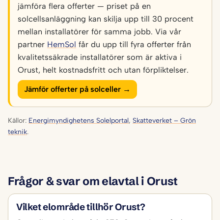
jämföra flera offerter — priset på en
solcellsanläggning kan skilja upp till 30 procent
mellan installatörer för samma jobb. Via vår
partner
HemSol
får du upp till fyra offerter från
kvalitetssäkrade installatörer som är aktiva i
Orust, helt kostnadsfritt och utan förpliktelser.
Jämför offerter på solceller →
Källor:
Energimyndighetens Solelportal
,
Skatteverket – Grön
teknik
.
Frågor & svar om elavtal i Orust
Vilket elområde tillhör Orust?