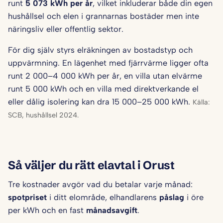
runt
5 073 kWh per år
, vilket inkluderar både din egen
hushållsel och elen i grannarnas bostäder men inte
näringsliv eller offentlig sektor.
För dig själv styrs elräkningen av bostadstyp och
uppvärmning. En lägenhet med fjärrvärme ligger ofta
runt 2 000–4 000 kWh per år, en villa utan elvärme
runt 5 000 kWh och en villa med direktverkande el
eller dålig isolering kan dra 15 000–25 000 kWh.
Källa:
SCB, hushållsel 2024.
Så väljer du rätt elavtal i Orust
Tre kostnader avgör vad du betalar varje månad:
spotpriset
i ditt elområde, elhandlarens
påslag
i öre
per kWh och en fast
månadsavgift
.