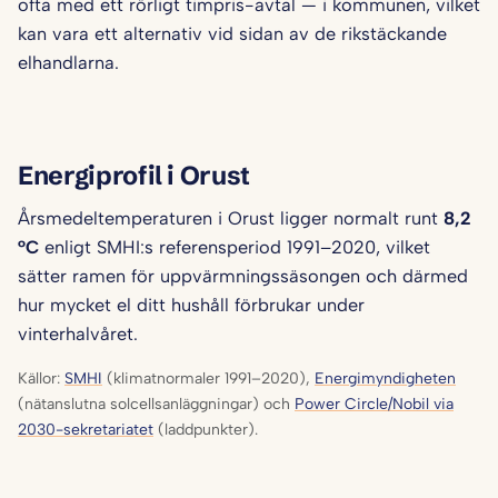
ofta med ett rörligt timpris-avtal — i kommunen, vilket
kan vara ett alternativ vid sidan av de rikstäckande
elhandlarna.
Energiprofil i Orust
Årsmedeltemperaturen i Orust ligger normalt runt
8,2
°C
enligt SMHI:s referensperiod 1991–2020, vilket
sätter ramen för uppvärmningssäsongen och därmed
hur mycket el ditt hushåll förbrukar under
vinterhalvåret.
Källor:
SMHI
(klimatnormaler 1991–2020),
Energimyndigheten
(nätanslutna solcellsanläggningar) och
Power Circle/Nobil via
2030-sekretariatet
(laddpunkter).