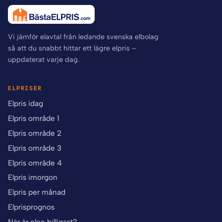
Vi jämför elavtal från ledande svenska elbolag
så att du snabbt hittar ett lägre elpris –
uppdaterat varje dag.
ELPRISER
Elpris idag
Elpris område 1
Elpris område 2
Elpris område 3
Elpris område 4
Elpris imorgon
Elpris per månad
Elprisprognos
När är elen billigast?