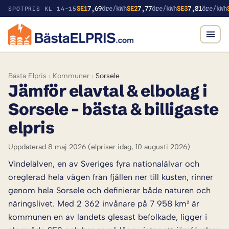
SE1
7,69
öre/kWh
SE2
7,77
öre/kWh
SE3
7,81
öre/kWh
SPOTPRIS KL 14-15
Bästa Elpris
›
Kommuner
›
Sorsele
Jämför elavtal & elbolag i
Sorsele – bästa & billigaste
elpris
Uppdaterad 8 maj 2026
(elpriser idag, 10 augusti 2026)
Vindelälven, en av Sveriges fyra nationalälvar och
oreglerad hela vägen från fjällen ner till kusten, rinner
genom hela Sorsele och definierar både naturen och
näringslivet. Med 2 362 invånare på 7 958 km² är
kommunen en av landets glesast befolkade, ligger i