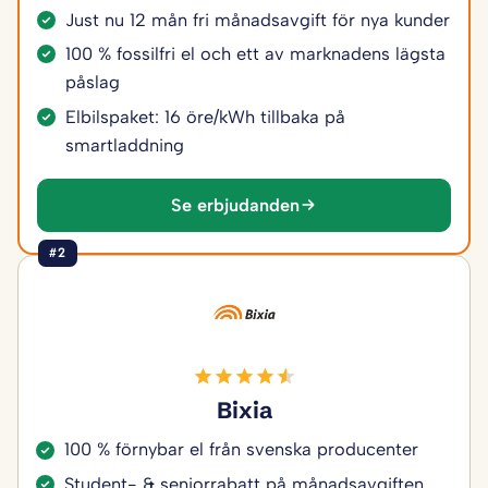
Just nu 12 mån fri månadsavgift för nya kunder
100 % fossilfri el och ett av marknadens lägsta
påslag
Elbilspaket: 16 öre/kWh tillbaka på
smartladdning
Se erbjudanden
#2
Bixia
100 % förnybar el från svenska producenter
Student- & seniorrabatt på månadsavgiften