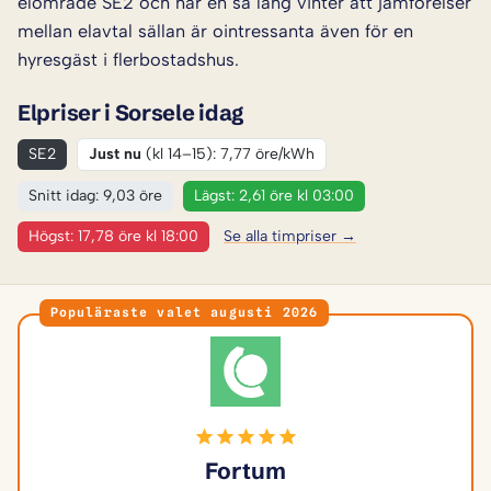
elområde SE2 och har en så lång vinter att jämförelser
mellan elavtal sällan är ointressanta även för en
hyresgäst i flerbostadshus.
Elpriser i Sorsele idag
SE2
Just nu
(kl 14–15): 7,77 öre/kWh
Snitt idag: 9,03 öre
Lägst: 2,61 öre kl 03:00
Högst: 17,78 öre kl 18:00
Se alla timpriser →
Populäraste valet augusti 2026
Fortum