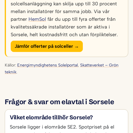
solcellsanläggning kan skilja upp till 30 procent
mellan installatörer för samma jobb. Via vår
partner
HemSol
får du upp till fyra offerter från
kvalitetssäkrade installatörer som är aktiva i
Sorsele, helt kostnadsfritt och utan förpliktelser.
Jämför offerter på solceller →
Källor:
Energimyndighetens Solelportal
,
Skatteverket – Grön
teknik
.
Frågor & svar om elavtal i Sorsele
Vilket elområde tillhör Sorsele?
Sorsele ligger i elområde SE2. Spotpriset på el