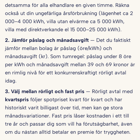
detsamma för alla elhandlare en given timme. Räkna
också ut din ungefärliga årsförbrukning (lägenhet ca 2
000–4 000 kWh, villa utan elvärme ca 5 000 kWh,
villa med direktverkande el 15 000–25 000 kWh).
2. Jämför påslag och månadsavgift
— Det du faktiskt
jämför mellan bolag är påslag (öre/kWh) och
månadsavgift (kr). Som tumregel: påslag under 8 öre
per kWh och månadsavgift mellan 39 och 69 kronor är
en rimlig nivå för ett konkurrenskraftigt rörligt avtal
idag.
3. Välj mellan rörligt och fast pris
— Rörligt avtal med
kvartspris
följer spotpriset kvart för kvart och har
historiskt varit billigast över tid, men kan ge stora
månadsvariationer. Fast pris låser kostnaden i ett till
tre år och passar dig som vill ha förutsägbarhet, även
om du nästan alltid betalar en premie för tryggheten.