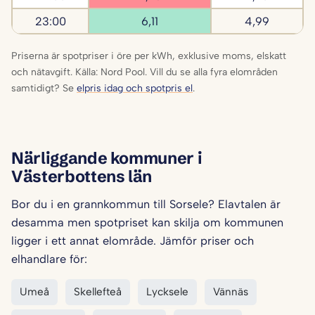
23:00
6,11
4,99
Priserna är spotpriser i öre per kWh, exklusive moms, elskatt
och nätavgift. Källa: Nord Pool. Vill du se alla fyra elområden
samtidigt? Se
elpris idag och spotpris el
.
Närliggande kommuner i
Västerbottens län
Bor du i en grannkommun till Sorsele? Elavtalen är
desamma men spotpriset kan skilja om kommunen
ligger i ett annat elområde. Jämför priser och
elhandlare för:
Umeå
Skellefteå
Lycksele
Vännäs