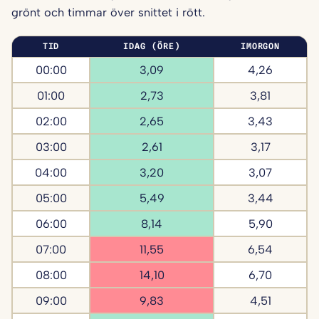
grönt och timmar över snittet i rött.
TID
IDAG (ÖRE)
IMORGON
00:00
3,09
4,26
01:00
2,73
3,81
02:00
2,65
3,43
03:00
2,61
3,17
04:00
3,20
3,07
05:00
5,49
3,44
06:00
8,14
5,90
07:00
11,55
6,54
08:00
14,10
6,70
09:00
9,83
4,51