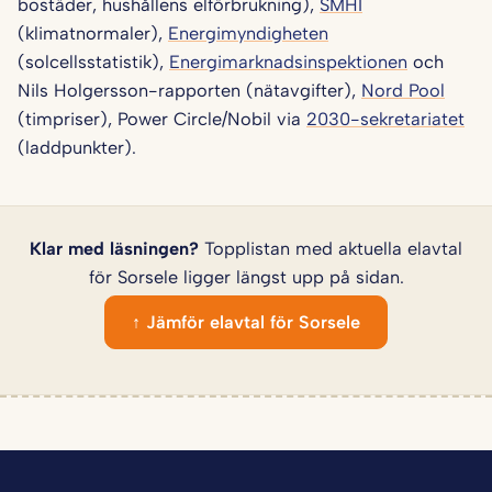
bostäder, hushållens elförbrukning),
SMHI
(klimatnormaler),
Energimyndigheten
(solcellsstatistik),
Energimarknadsinspektionen
och
Nils Holgersson-rapporten (nätavgifter),
Nord Pool
(timpriser), Power Circle/Nobil via
2030-sekretariatet
(laddpunkter).
Klar med läsningen?
Topplistan med aktuella elavtal
för Sorsele ligger längst upp på sidan.
↑ Jämför elavtal för Sorsele