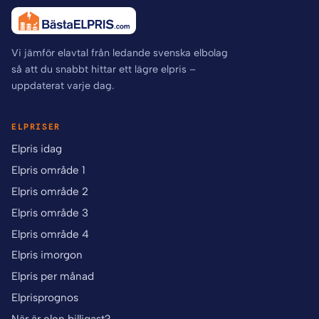
Vi jämför elavtal från ledande svenska elbolag
så att du snabbt hittar ett lägre elpris –
uppdaterat varje dag.
ELPRISER
Elpris idag
Elpris område 1
Elpris område 2
Elpris område 3
Elpris område 4
Elpris imorgon
Elpris per månad
Elprisprognos
När är elen billigast?