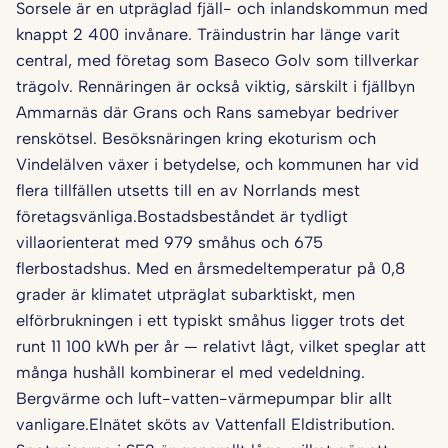
Sorsele är en utpräglad fjäll- och inlandskommun med
knappt 2 400 invånare. Träindustrin har länge varit
central, med företag som Baseco Golv som tillverkar
trägolv. Rennäringen är också viktig, särskilt i fjällbyn
Ammarnäs där Grans och Rans samebyar bedriver
renskötsel. Besöksnäringen kring ekoturism och
Vindelälven växer i betydelse, och kommunen har vid
flera tillfällen utsetts till en av Norrlands mest
företagsvänliga.Bostadsbeståndet är tydligt
villaorienterat med 979 småhus och 675
flerbostadshus. Med en årsmedeltemperatur på 0,8
grader är klimatet utpräglat subarktiskt, men
elförbrukningen i ett typiskt småhus ligger trots det
runt 11 100 kWh per år — relativt lågt, vilket speglar att
många hushåll kombinerar el med vedeldning.
Bergvärme och luft-vatten-värmepumpar blir allt
vanligare.Elnätet sköts av Vattenfall Eldistribution.