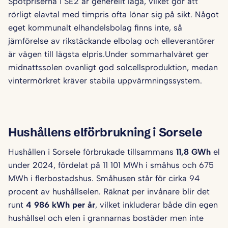
Spotpriserna i SE2 är generellt låga, vilket gör att
rörligt elavtal med timpris ofta lönar sig på sikt. Något
eget kommunalt elhandelsbolag finns inte, så
jämförelse av rikstäckande elbolag och elleverantörer
är vägen till lägsta elpris.Under sommarhalvåret ger
midnattssolen ovanligt god solcellsproduktion, medan
vintermörkret kräver stabila uppvärmningssystem.
Hushållens elförbrukning i Sorsele
Hushållen i Sorsele förbrukade tillsammans
11,8 GWh
el
under 2024, fördelat på 11 101 MWh i småhus och 675
MWh i flerbostadshus. Småhusen står för cirka 94
procent av hushållselen. Räknat per invånare blir det
runt
4 986 kWh per år
, vilket inkluderar både din egen
hushållsel och elen i grannarnas bostäder men inte