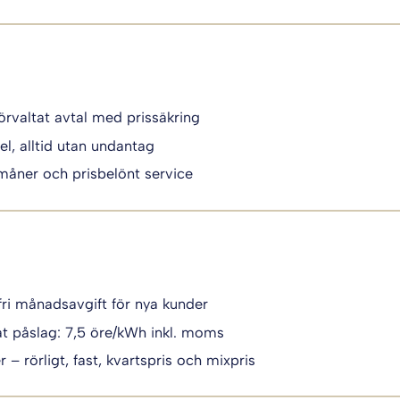
örvaltat avtal med prissäkring
el, alltid utan undantag
måner och prisbelönt service
fri månadsavgift för nya kunder
t påslag: 7,5 öre/kWh inkl. moms
 – rörligt, fast, kvartspris och mixpris