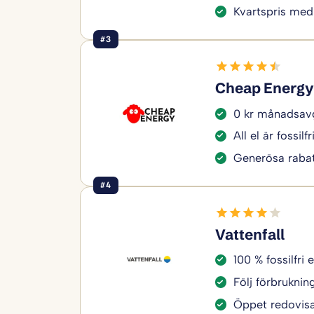
Kvartspris med
#3
Cheap Energy
0 kr månadsavg
All el är fossilfr
Generösa rabat
#4
Vattenfall
100 % fossilfri e
Följ förbruknin
Öppet redovisa