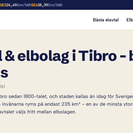
h
SE3
24,49
öre/kWh
SE4
38,39
öre/kWh
Bästa elavtal
El
 & elbolag i Tibro –
is
26)
Tibro sedan 1800-talet, och staden kallas än idag för Sveri
326 invånarna ryms på endast 235 km² – en av de minsta yt
vtalet väljs fritt mellan elbolagen.