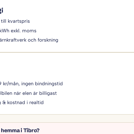
gi
till kvartspris
/kWh exkl. moms
ärnkraftverk och forskning
49 kr/mån, ingen bindningstid
bilen när elen är billigast
g & kostnad i realtid
l hemma i Tibro?