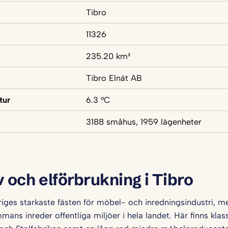
Tibro
11326
235.20 km²
Tibro Elnät AB
tur
6.3 °C
3188 småhus, 1959 lägenheter
v och elförbrukning i Tibro
riges starkaste fästen för möbel- och inredningsindustri, med
mans inreder offentliga miljöer i hela landet. Här finns kla