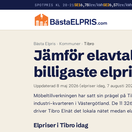
SE1
6,78
öre/kWh
SE2
6,57
öre/kW
SPOTPRIS KL 20-21
Bästa Elpris
›
Kommuner
›
Tibro
Jämför elavtal
billigaste elpr
Uppdaterad 8 maj 2026
(elpriser idag, 7 augusti 20
Möbeltillverkningen har satt sin prägel på 
industri-kvarteren i Västergötland. De 11 
driver Tibro Elnät det lokala nätet medan ela
Elpriser i Tibro idag