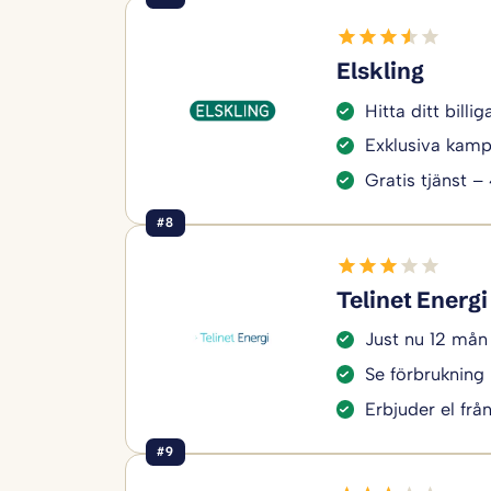
Elskling
Hitta ditt bill
Exklusiva kamp
Gratis tjänst –
#8
Telinet Energi
Just nu 12 mån
Se förbrukning 
Erbjuder el frå
#9