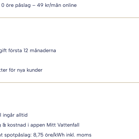
 0 öre påslag – 49 kr/mån online
ift första 12 månaderna
i
ter för nya kunder
l ingår alltid
g & kostnad i appen Mitt Vattenfall
t spotpåslag: 8,75 öre/kWh inkl. moms