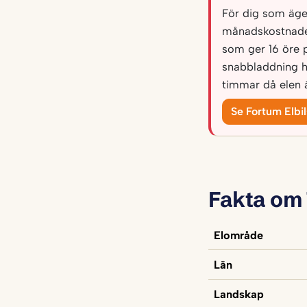
För dig som äger 
månadskostnade
som ger 16 öre 
snabbladdning h
timmar då elen ä
Se Fortum Elbi
Fakta om
Elområde
Län
Landskap