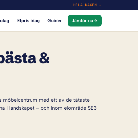
HELA DAGEN →
bolag
Elpris idag
Guider
Jämför nu
 bästa &
ges möbelcentrum med ett av de tätaste
orna i landskapet – och inom elområde SE3