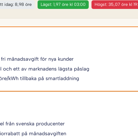
tt idag: 8,98 öre
Lägst: 1,97 öre kl 03:00
Högst: 35,07 öre kl 19
 fri månadsavgift för nya kunder
 el och ett av marknadens lägsta påslag
 öre/kWh tillbaka på smartladdning
 el från svenska producenter
iorrabatt på månadsavgiften