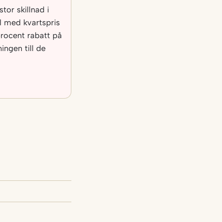
tor skillnad i
al med kvartspris
rocent rabatt på
ngen till de