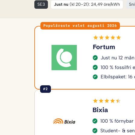
SE3
Just nu
(kl 20–21): 24,49 öre/kWh
Sni
Populäraste valet augusti 2026
Fortum
Just nu 12 mån
100 % fossilfri
Elbilspaket: 16
#2
Bixia
100 % förnybar
Student- & sen