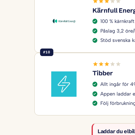
Kärnfull Ener
100 % kärnkraft 
Påslag 3,2 öre
Stöd svenska k
#10
Tibber
Allt ingår för 
Appen laddar el
Följ förbruknin
Laddar du elbi