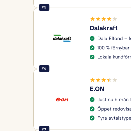
#5
Dalakraft
Dala Elfond – f
100 % förnybar 
Lokala kundför
#6
E.ON
Just nu 6 mån 
Öppet redovisa
Fyra avtalstyper
#7