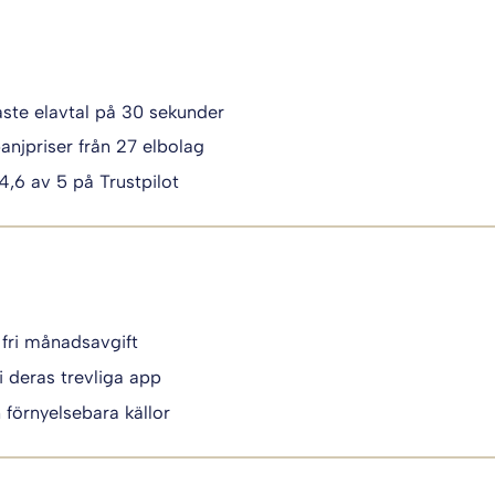
igaste elavtal på 30 sekunder
anjpriser från 27 elbolag
 4,6 av 5 på Trustpilot
 fri månadsavgift
i deras trevliga app
n förnyelsebara källor