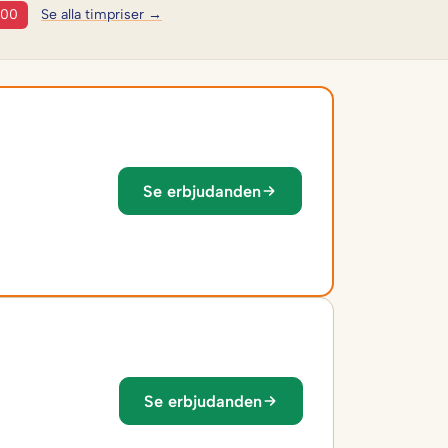
:00
Se alla timpriser →
Se erbjudanden
Se erbjudanden