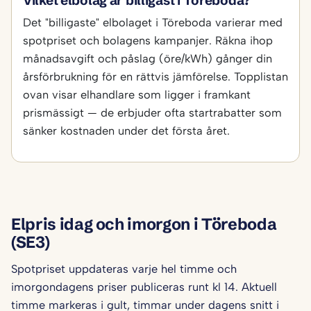
Vilket elbolag är billigast i Töreboda?
Det "billigaste" elbolaget i Töreboda varierar med
spotpriset och bolagens kampanjer. Räkna ihop
månadsavgift och påslag (öre/kWh) gånger din
årsförbrukning för en rättvis jämförelse. Topplistan
ovan visar elhandlare som ligger i framkant
prismässigt — de erbjuder ofta startrabatter som
sänker kostnaden under det första året.
Elpris idag och imorgon i Töreboda
(SE3)
Spotpriset uppdateras varje hel timme och
imorgondagens priser publiceras runt kl 14. Aktuell
timme markeras i gult, timmar under dagens snitt i