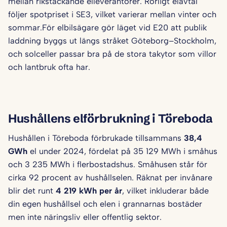
mellan rikstäckande elleverantörer. Rörligt elavtal
följer spotpriset i SE3, vilket varierar mellan vinter och
sommar.För elbilsägare gör läget vid E20 att publik
laddning byggs ut längs stråket Göteborg–Stockholm,
och solceller passar bra på de stora takytor som villor
och lantbruk ofta har.
Hushållens elförbrukning i Töreboda
Hushållen i Töreboda förbrukade tillsammans
38,4
GWh
el under 2024, fördelat på 35 129 MWh i småhus
och 3 235 MWh i flerbostadshus. Småhusen står för
cirka 92 procent av hushållselen. Räknat per invånare
blir det runt
4 219 kWh per år
, vilket inkluderar både
din egen hushållsel och elen i grannarnas bostäder
men inte näringsliv eller offentlig sektor.