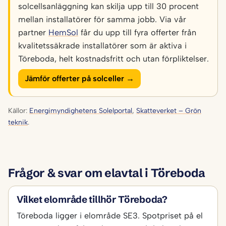
solcellsanläggning kan skilja upp till 30 procent
mellan installatörer för samma jobb. Via vår
partner
HemSol
får du upp till fyra offerter från
kvalitetssäkrade installatörer som är aktiva i
Töreboda, helt kostnadsfritt och utan förpliktelser.
Jämför offerter på solceller →
Källor:
Energimyndighetens Solelportal
,
Skatteverket – Grön
teknik
.
Frågor & svar om elavtal i Töreboda
Vilket elområde tillhör Töreboda?
Töreboda ligger i elområde SE3. Spotpriset på el