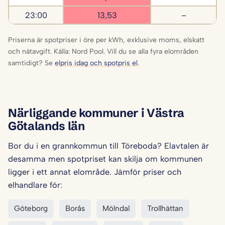
23:00
13,53
–
Priserna är spotpriser i öre per kWh, exklusive moms, elskatt
och nätavgift. Källa: Nord Pool. Vill du se alla fyra elområden
samtidigt? Se
elpris idag och spotpris el
.
Närliggande kommuner i Västra
Götalands län
Bor du i en grannkommun till Töreboda? Elavtalen är
desamma men spotpriset kan skilja om kommunen
ligger i ett annat elområde. Jämför priser och
elhandlare för:
Göteborg
Borås
Mölndal
Trollhättan