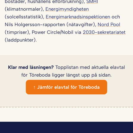
bostäder, hushållens elförbrukning),
SMHI
(klimatnormaler),
Energimyndigheten
(solcellsstatistik),
Energimarknadsinspektionen
och
Nils Holgersson-rapporten (nätavgifter),
Nord Pool
(timpriser), Power Circle/Nobil via
2030-sekretariatet
(laddpunkter).
Klar med läsningen?
Topplistan med aktuella elavtal
för Töreboda ligger längst upp på sidan.
↑ Jämför elavtal för Töreboda