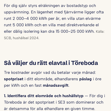
För dig själv styrs elräkningen av bostadstyp och
uppvärmning. En lägenhet med fjärrvärme ligger ofta
runt 2 000–4 000 kWh per år, en villa utan elvärme
runt 5 000 kWh och en villa med direktverkande el
eller dålig isolering kan dra 15 000–25 000 kWh.
Källa:
SCB, hushållsel 2024.
Så väljer du rätt elavtal i Töreboda
Tre kostnader avgör vad du betalar varje månad:
spotpriset
i ditt elområde, elhandlarens
påslag
i öre
per kWh och en fast
månadsavgift
.
1. Identifiera ditt elområde och hushålls­typ
— För dig i
Töreboda är det spotpriset i SE3 som dominerar och
är detsamma för alla elhandlare en given timme.