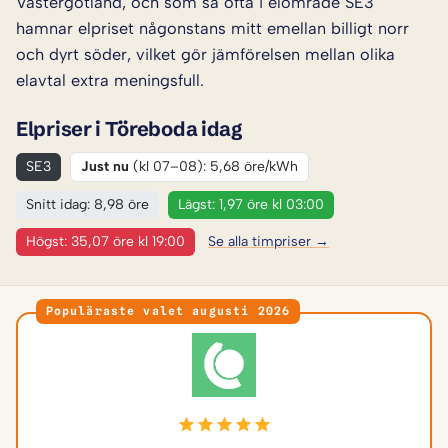
Västergötland, och som så ofta i elområde SE3
hamnar elpriset någonstans mitt emellan billigt norr
och dyrt söder, vilket gör jämförelsen mellan olika
elavtal extra meningsfull.
Elpriser i Töreboda idag
SE3
Just nu
(kl 07–08): 5,68 öre/kWh
Snitt idag: 8,98 öre
Lägst: 1,97 öre kl 03:00
Högst: 35,07 öre kl 19:00
Se alla timpriser →
Populäraste valet augusti 2026