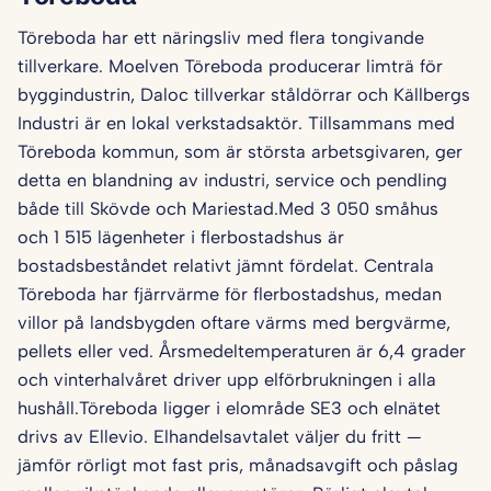
Töreboda har ett näringsliv med flera tongivande
tillverkare. Moelven Töreboda producerar limträ för
byggindustrin, Daloc tillverkar ståldörrar och Källbergs
Industri är en lokal verkstadsaktör. Tillsammans med
Töreboda kommun, som är största arbetsgivaren, ger
detta en blandning av industri, service och pendling
både till Skövde och Mariestad.Med 3 050 småhus
och 1 515 lägenheter i flerbostadshus är
bostadsbeståndet relativt jämnt fördelat. Centrala
Töreboda har fjärrvärme för flerbostadshus, medan
villor på landsbygden oftare värms med bergvärme,
pellets eller ved. Årsmedeltemperaturen är 6,4 grader
och vinterhalvåret driver upp elförbrukningen i alla
hushåll.Töreboda ligger i elområde SE3 och elnätet
drivs av Ellevio. Elhandelsavtalet väljer du fritt —
jämför rörligt mot fast pris, månadsavgift och påslag