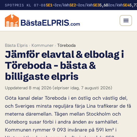
SE1
-
öre/kWh
SE2
-
öre/kWh
SE3
5,68
öre/kWh
SE4
5,7
SPOTPRIS KL 07-08
Bästa Elpris
›
Kommuner
›
Töreboda
Jämför elavtal & elbolag i
Töreboda – bästa &
billigaste elpris
Uppdaterad 8 maj 2026
(elpriser idag, 7 augusti 2026)
Göta kanal delar Töreboda i en östlig och västlig del,
och Sveriges minsta reguljära färja Lina trafikerar de få
meterna däremellan. Tågen mellan Stockholm och
Göteborg susar förbi i andra änden av samhället.
Kommunen rymmer 9 093 invånare på 591 km² i