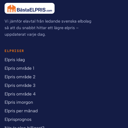
Vi jämför elavtal från ledande svenska elbolag
så att du snabbt hittar ett lägre elpris –
uppdaterat varje dag.
ELPRISER
Elpris idag
Elpris område 1
Elpris område 2
Elpris område 3
Elpris område 4
Elpris imorgon
Elpris per månad
Elprisprognos
När är elen billigast?