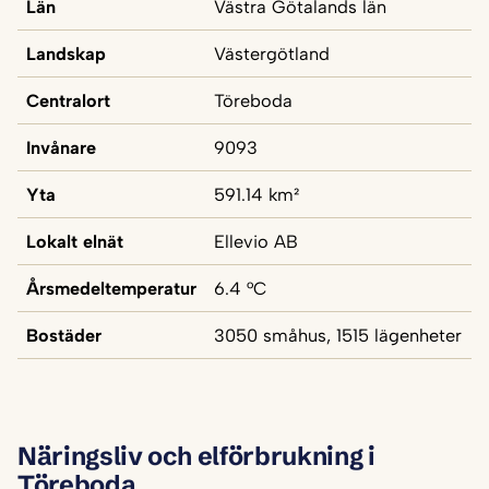
Län
Västra Götalands län
Landskap
Västergötland
Centralort
Töreboda
Invånare
9093
Yta
591.14 km²
Lokalt elnät
Ellevio AB
Årsmedeltemperatur
6.4 °C
Bostäder
3050 småhus, 1515 lägenheter
Näringsliv och elförbrukning i
Töreboda