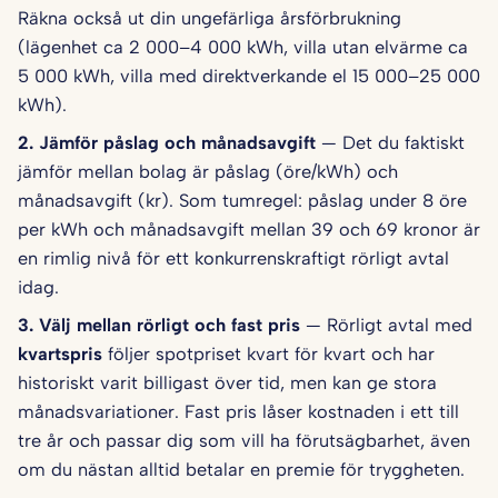
Räkna också ut din ungefärliga årsförbrukning
(lägenhet ca 2 000–4 000 kWh, villa utan elvärme ca
5 000 kWh, villa med direktverkande el 15 000–25 000
kWh).
2. Jämför påslag och månadsavgift
— Det du faktiskt
jämför mellan bolag är påslag (öre/kWh) och
månadsavgift (kr). Som tumregel: påslag under 8 öre
per kWh och månadsavgift mellan 39 och 69 kronor är
en rimlig nivå för ett konkurrenskraftigt rörligt avtal
idag.
3. Välj mellan rörligt och fast pris
— Rörligt avtal med
kvartspris
följer spotpriset kvart för kvart och har
historiskt varit billigast över tid, men kan ge stora
månadsvariationer. Fast pris låser kostnaden i ett till
tre år och passar dig som vill ha förutsägbarhet, även
om du nästan alltid betalar en premie för tryggheten.